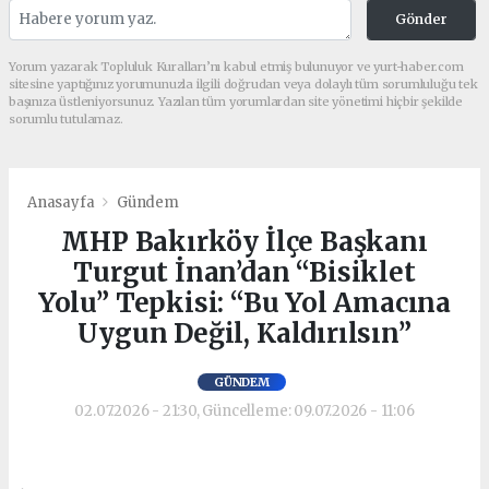
Gönder
Yorum yazarak Topluluk Kuralları’nı kabul etmiş bulunuyor ve yurt-haber.com
sitesine yaptığınız yorumunuzla ilgili doğrudan veya dolaylı tüm sorumluluğu tek
başınıza üstleniyorsunuz. Yazılan tüm yorumlardan site yönetimi hiçbir şekilde
sorumlu tutulamaz.
Anasayfa
Gündem
MHP Bakırköy İlçe Başkanı
Turgut İnan’dan “Bisiklet
Yolu” Tepkisi: “Bu Yol Amacına
Uygun Değil, Kaldırılsın”
GÜNDEM
02.07.2026 - 21:30, Güncelleme: 09.07.2026 - 11:06