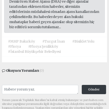
Demirören Haber Ajansı (DHA) ve diğer ajanslar
tarafından eklenen tüm haberler, sitemizin
editörlerinin müdahalesi olmadan ajans kanallarından
çekilmektedir. Bu haberlerde yer alan hukuki
muhataplar haberi geçen ajanslar olup sitemizin hiç
bir editörü sorumlu tutulamaz...
#MHP Bakırköy
#Turgut İnan
#Bisiklet Yolu
#Florya
#Florya Şenlikköy
#İstanbul Büyükşehir Belediyesi
Okuyucu Yorumları
(0)
Gönder
Yorum yazarak Topluluk Kuralları’nı kabul etmiş bulunuyor ve yurt-haber.com
sitesine yaptığınız yorumunuzla ilgili doğrudan veya dolaylı tüm sorumluluğu tek
başınıza üstleniyorsunuz. Yazılan tüm yorumlardan site yönetimi hiçbir şekilde