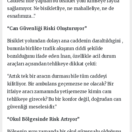
Caddesi’nde yapılan bu bisiklet yolu kimseye fayda
sağlamıyor. Ne bisikletliye, ne mahalleliye, ne de
esnafımıza…”
“Can Güvenliği Riski Oluşturuyor”
Bisiklet yolundan dolayı ana caddenin daraltıldıgini ,
bununla birlikte trafik akışının ciddi şekilde
bozulduğunu ifade eden İnan, özellikle acil durum
araçları açısından tehlikeye dikkat çekti:
“Artık tek bir aracın durması bile tüm caddeyi
kilitliyor. Bir ambulans geçemezse ne olacak? Bir
itfaiye aracı zamanında yetişemezse kimin canı
tehlikeye girecek? Bu bir konfor değil, doğrudan can
güvenliği meselesidir.”
“Okul Bölgesinde Risk Artıyor”
Bölgenin aynı zamanda bir okul güzergahı olduğunu