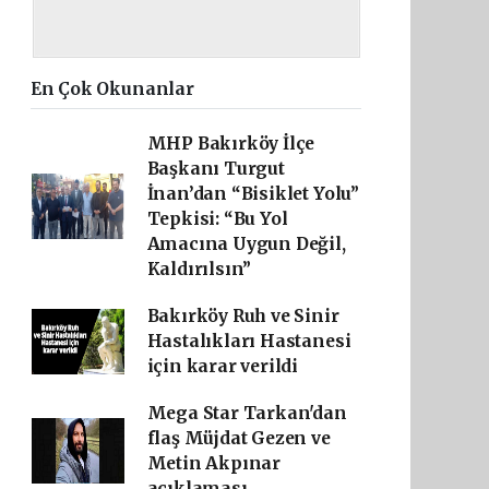
En Çok Okunanlar
MHP Bakırköy İlçe
Başkanı Turgut
İnan’dan “Bisiklet Yolu”
Tepkisi: “Bu Yol
Amacına Uygun Değil,
Kaldırılsın”
Bakırköy Ruh ve Sinir
Hastalıkları Hastanesi
için karar verildi
Mega Star Tarkan'dan
flaş Müjdat Gezen ve
Metin Akpınar
açıklaması