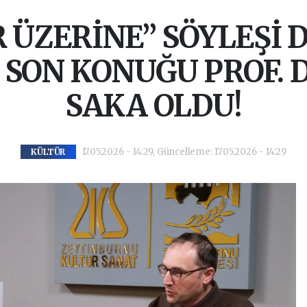
 ÜZERİNE” SÖYLEŞİ D
SON KONUĞU PROF. 
SAKA OLDU!
17.05.2026 - 14:29, Güncelleme: 17.05.2026 - 14:29
KÜLTÜR