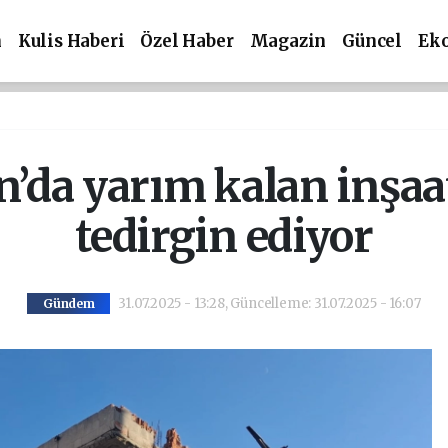
m
Kulis Haberi
Özel Haber
Magazin
Güncel
Ek
’da yarım kalan inşaa
tedirgin ediyor
31.07.2025 - 13:28, Güncelleme: 31.07.2025 - 16:07
Gündem