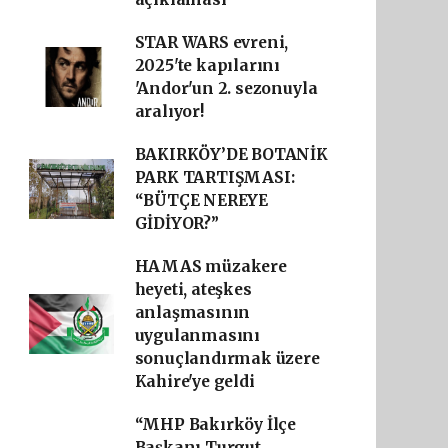
STAR WARS evreni,
2025'te kapılarını
'Andor'un 2. sezonuyla
aralıyor!
BAKIRKÖY’DE BOTANİK
PARK TARTIŞMASI:
“BÜTÇE NEREYE
GİDİYOR?”
HAMAS müzakere
heyeti, ateşkes
anlaşmasının
uygulanmasını
sonuçlandırmak üzere
Kahire'ye geldi
“MHP Bakırköy İlçe
Başkanı Turgut