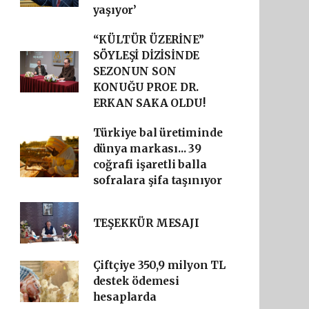
yaşıyor’
“KÜLTÜR ÜZERİNE”
SÖYLEŞİ DİZİSİNDE
SEZONUN SON
KONUĞU PROF. DR.
ERKAN SAKA OLDU!
Türkiye bal üretiminde
dünya markası... 39
coğrafi işaretli balla
sofralara şifa taşınıyor
TEŞEKKÜR MESAJI
Çiftçiye 350,9 milyon TL
destek ödemesi
hesaplarda