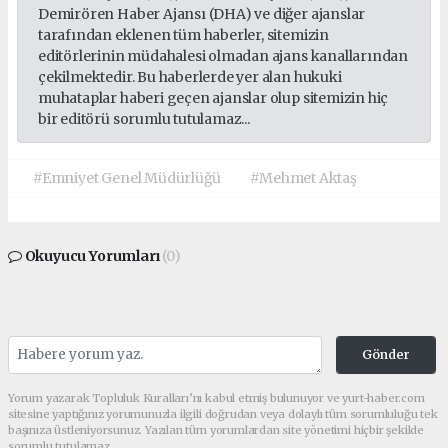
Demirören Haber Ajansı (DHA) ve diğer ajanslar
tarafından eklenen tüm haberler, sitemizin
editörlerinin müdahalesi olmadan ajans kanallarından
çekilmektedir. Bu haberlerde yer alan hukuki
muhataplar haberi geçen ajanslar olup sitemizin hiç
bir editörü sorumlu tutulamaz...
#Emniyet Genel Müdürlüğü
#Mehmet Aktaş
Okuyucu Yorumları
(0)
Gönder
Yorum yazarak Topluluk Kuralları’nı kabul etmiş bulunuyor ve yurt-haber.com
sitesine yaptığınız yorumunuzla ilgili doğrudan veya dolaylı tüm sorumluluğu tek
başınıza üstleniyorsunuz. Yazılan tüm yorumlardan site yönetimi hiçbir şekilde
sorumlu tutulamaz.