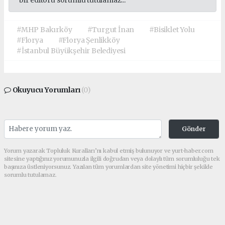
bir editörü sorumlu tutulamaz...
#MHP Bakırköy
#Turgut İnan
#Bisiklet Yolu
#Florya
#Florya Şenlikköy
#İstanbul Büyükşehir Belediyesi
Okuyucu Yorumları
(0)
Gönder
Yorum yazarak Topluluk Kuralları’nı kabul etmiş bulunuyor ve yurt-haber.com
sitesine yaptığınız yorumunuzla ilgili doğrudan veya dolaylı tüm sorumluluğu tek
başınıza üstleniyorsunuz. Yazılan tüm yorumlardan site yönetimi hiçbir şekilde
sorumlu tutulamaz.