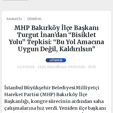
Anasayfa
Gündem
MHP Bakırköy İlçe Başkanı
Turgut İnan’dan “Bisiklet
Yolu” Tepkisi: “Bu Yol Amacına
Uygun Değil, Kaldırılsın”
GÜNDEM
02.07.2026 - 21:30, Güncelleme: 09.07.2026 - 11:06
İstanbul Büyükşehir BelediyesiMilliyetçi
Hareket Partisi (MHP) Bakırköy İlçe
Başkanlığı, kongre sürecinin ardından saha
çalışmalarına hız verdi. Yeniden ilçe başkanı