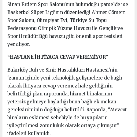
Sinan Erdem Spor Salonu’nun bulunduğu parselde ise
Basketbol Süper Ligi’nin düzenlediği Ahmet Cömert
Spor Salonu, Olimpiyat Evi, Türkiye Su Topu
Federasyonu Olimpik Yüzme Havuzu ile Gençlik ve
Spor il müdürlüğü havuzu gibi önemli spor tesisleri
yer alıyor.
“HASTANE İHTİYACA CEVAP VEREMİYOR”
Bakırköy Ruh ve Sinir Hastalıkları Hastanesi’nin
‘zaman içinde yeni teknolojik gelişmelere de bağlı
olarak ihtiyaca cevap veremez hale geldiğinin
belirtildiği plan raporunda, hizmet binalarının
yetersiz gelmeye başladığı buna bağlı ek mekan
gereksiniminin doğduğu belirtildi. Raporda, “Mevcut
binaların eskimesi sebebiyle de bu yapıların
iyileştirilmesi zorunluluk olarak ortaya çıkmıştır”
ifadeleri kullanıldı.