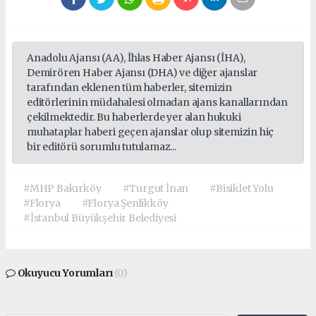
Anadolu Ajansı (AA), İhlas Haber Ajansı (İHA),
Demirören Haber Ajansı (DHA) ve diğer ajanslar
tarafından eklenen tüm haberler, sitemizin
editörlerinin müdahalesi olmadan ajans kanallarından
çekilmektedir. Bu haberlerde yer alan hukuki
muhataplar haberi geçen ajanslar olup sitemizin hiç
bir editörü sorumlu tutulamaz...
#MHP Bakırköy
#Turgut İnan
#Bisiklet Yolu
#Florya
#Florya Şenlikköy
#İstanbul Büyükşehir Belediyesi
Okuyucu Yorumları
(0)