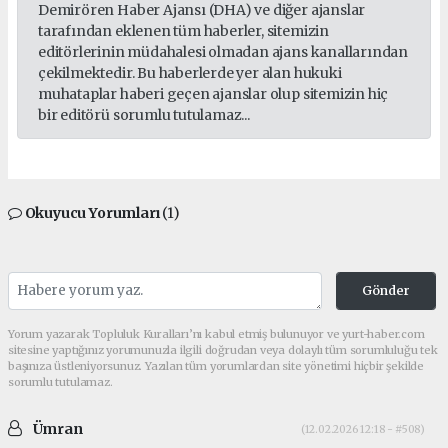
Demirören Haber Ajansı (DHA) ve diğer ajanslar
tarafından eklenen tüm haberler, sitemizin
editörlerinin müdahalesi olmadan ajans kanallarından
çekilmektedir. Bu haberlerde yer alan hukuki
muhataplar haberi geçen ajanslar olup sitemizin hiç
bir editörü sorumlu tutulamaz...
Okuyucu Yorumları
(1)
Gönder
Yorum yazarak Topluluk Kuralları’nı kabul etmiş bulunuyor ve yurt-haber.com
sitesine yaptığınız yorumunuzla ilgili doğrudan veya dolaylı tüm sorumluluğu tek
başınıza üstleniyorsunuz. Yazılan tüm yorumlardan site yönetimi hiçbir şekilde
sorumlu tutulamaz.
Ümran
(12.02.2026 12:18 - #508)