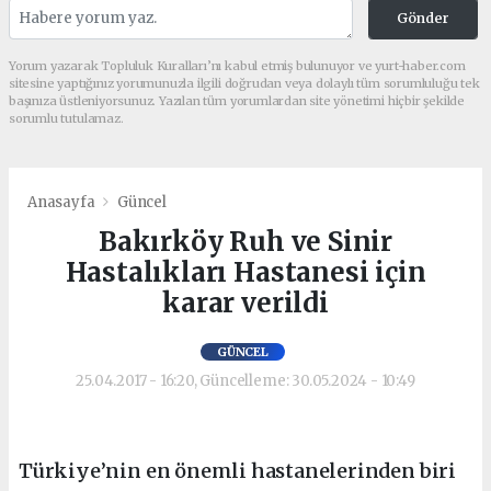
Gönder
Yorum yazarak Topluluk Kuralları’nı kabul etmiş bulunuyor ve yurt-haber.com
sitesine yaptığınız yorumunuzla ilgili doğrudan veya dolaylı tüm sorumluluğu tek
başınıza üstleniyorsunuz. Yazılan tüm yorumlardan site yönetimi hiçbir şekilde
sorumlu tutulamaz.
Anasayfa
Güncel
Bakırköy Ruh ve Sinir
Hastalıkları Hastanesi için
karar verildi
GÜNCEL
25.04.2017 - 16:20, Güncelleme: 30.05.2024 - 10:49
Türkiye’nin en önemli hastanelerinden biri