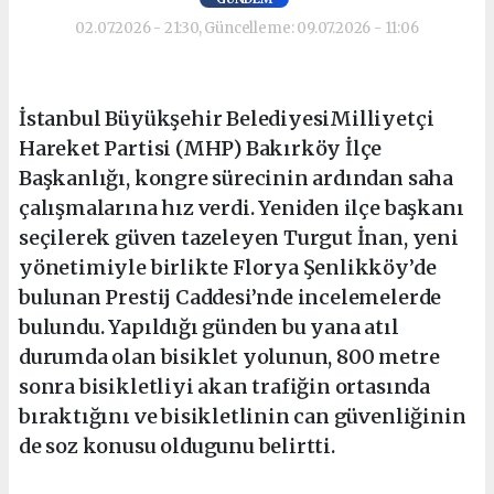
02.07.2026 - 21:30, Güncelleme: 09.07.2026 - 11:06
İstanbul Büyükşehir BelediyesiMilliyetçi
Hareket Partisi (MHP) Bakırköy İlçe
Başkanlığı, kongre sürecinin ardından saha
çalışmalarına hız verdi. Yeniden ilçe başkanı
seçilerek güven tazeleyen Turgut İnan, yeni
yönetimiyle birlikte Florya Şenlikköy’de
bulunan Prestij Caddesi’nde incelemelerde
bulundu. Yapıldığı günden bu yana atıl
durumda olan bisiklet yolunun, 800 metre
sonra bisikletliyi akan trafiğin ortasında
bıraktığını ve bisikletlinin can güvenliğinin
de soz konusu oldugunu belirtti.