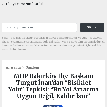
Okuyucu Yorumları
(0)
Gönder
Yorum yazarak Topluluk Kuralları’nı kabul etmiş bulunuyor ve yurt-haber.com
sitesine yaptığınız yorumunuzla ilgili doğrudan veya dolaylı tüm sorumluluğu tek
başınıza üstleniyorsunuz. Yazılan tüm yorumlardan site yönetimi hiçbir şekilde
sorumlu tutulamaz.
Anasayfa
Gündem
MHP Bakırköy İlçe Başkanı
Turgut İnan’dan “Bisiklet
Yolu” Tepkisi: “Bu Yol Amacına
Uygun Değil, Kaldırılsın”
GÜNDEM