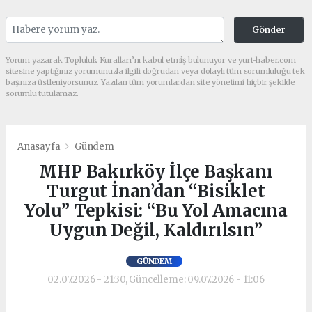
Gönder
Yorum yazarak Topluluk Kuralları’nı kabul etmiş bulunuyor ve yurt-haber.com
sitesine yaptığınız yorumunuzla ilgili doğrudan veya dolaylı tüm sorumluluğu tek
başınıza üstleniyorsunuz. Yazılan tüm yorumlardan site yönetimi hiçbir şekilde
sorumlu tutulamaz.
Anasayfa
Gündem
MHP Bakırköy İlçe Başkanı
Turgut İnan’dan “Bisiklet
Yolu” Tepkisi: “Bu Yol Amacına
Uygun Değil, Kaldırılsın”
GÜNDEM
02.07.2026 - 21:30, Güncelleme: 09.07.2026 - 11:06