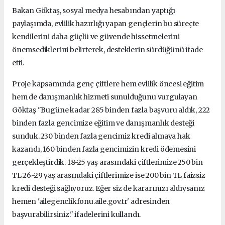
Bakan Göktaş, sosyal medya hesabından yaptığı
paylaşımda, evlilik hazırlığı yapan gençlerin bu süreçte
kendilerini daha güçlü ve güvende hissetmelerini
önemsediklerini belirterek, desteklerin sürdüğünü ifade
etti.
Proje kapsamında genç çiftlere hem evlilik öncesi eğitim
hem de danışmanlık hizmeti sunulduğunu vurgulayan
Göktaş "Bugüne kadar 285 binden fazla başvuru aldık, 222
binden fazla gencimize eğitim ve danışmanlık desteği
sunduk. 230 binden fazla gencimiz kredi almaya hak
kazandı, 160 binden fazla gencimizin kredi ödemesini
gerçekleştirdik. 18-25 yaş arasındaki çiftlerimize 250 bin
TL 26-29 yaş arasındaki çiftlerimize ise 200 bin TL faizsiz
kredi desteği sağlıyoruz. Eğer siz de kararınızı aldıysanız
hemen 'ailegenclikfonu.aile.gov.tr' adresinden
başvurabilirsiniz." ifadelerini kullandı.