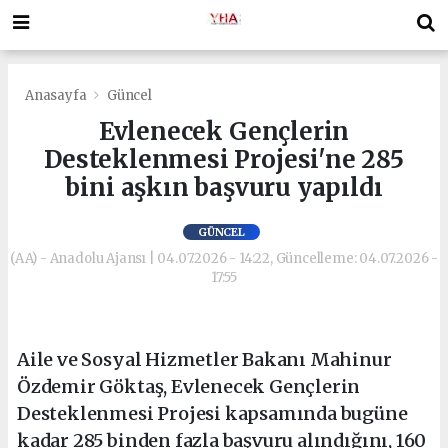
Anasayfa
Güncel
Evlenecek Gençlerin
Desteklenmesi Projesi'ne 285
bini aşkın başvuru yapıldı
GÜNCEL
(AA) - Anadolu Ajansı | 04.07.2026 - 14:22, Güncelleme: 04.07.2026 -
17:55
Aile ve Sosyal Hizmetler Bakanı Mahinur
Özdemir Göktaş, Evlenecek Gençlerin
Desteklenmesi Projesi kapsamında bugüne
kadar 285 binden fazla başvuru alındığını, 160