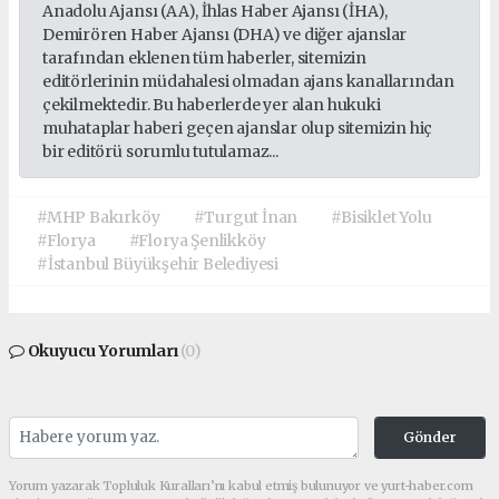
Anadolu Ajansı (AA), İhlas Haber Ajansı (İHA),
Demirören Haber Ajansı (DHA) ve diğer ajanslar
tarafından eklenen tüm haberler, sitemizin
editörlerinin müdahalesi olmadan ajans kanallarından
çekilmektedir. Bu haberlerde yer alan hukuki
muhataplar haberi geçen ajanslar olup sitemizin hiç
bir editörü sorumlu tutulamaz...
#MHP Bakırköy
#Turgut İnan
#Bisiklet Yolu
#Florya
#Florya Şenlikköy
#İstanbul Büyükşehir Belediyesi
Okuyucu Yorumları
(0)
Gönder
Yorum yazarak Topluluk Kuralları’nı kabul etmiş bulunuyor ve yurt-haber.com