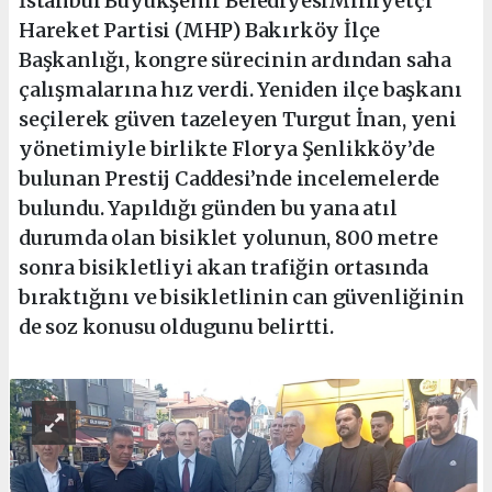
İstanbul Büyükşehir BelediyesiMilliyetçi
Hareket Partisi (MHP) Bakırköy İlçe
Başkanlığı, kongre sürecinin ardından saha
çalışmalarına hız verdi. Yeniden ilçe başkanı
seçilerek güven tazeleyen Turgut İnan, yeni
yönetimiyle birlikte Florya Şenlikköy’de
bulunan Prestij Caddesi’nde incelemelerde
bulundu. Yapıldığı günden bu yana atıl
durumda olan bisiklet yolunun, 800 metre
sonra bisikletliyi akan trafiğin ortasında
bıraktığını ve bisikletlinin can güvenliğinin
de soz konusu oldugunu belirtti.