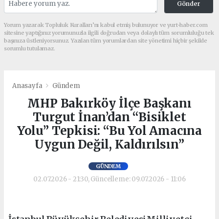
Gönder
Yorum yazarak Topluluk Kuralları’nı kabul etmiş bulunuyor ve yurt-haber.com
sitesine yaptığınız yorumunuzla ilgili doğrudan veya dolaylı tüm sorumluluğu tek
başınıza üstleniyorsunuz. Yazılan tüm yorumlardan site yönetimi hiçbir şekilde
sorumlu tutulamaz.
Anasayfa
Gündem
MHP Bakırköy İlçe Başkanı
Turgut İnan’dan “Bisiklet
Yolu” Tepkisi: “Bu Yol Amacına
Uygun Değil, Kaldırılsın”
GÜNDEM
02.07.2026 - 21:30, Güncelleme: 09.07.2026 - 11:06