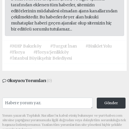
tarafından eklenen tüm haberler, sitemizin
editörlerinin müdahalesi olmadan ajans kanallarından
çekilmektedir. Bu haberlerde yer alan hukuki
muhataplar haberi geçen ajanslar olup sitemizin hiç
bir editörü sorumlu tutulamaz...
#MHP Bakırköy
#Turgut İnan
#Bisiklet Yolu
#Florya
#Florya Şenlikköy
#İstanbul Büyükşehir Belediyesi
Okuyucu Yorumları
(0)
Gönder
Yorum yazarak Topluluk Kuralları’nı kabul etmiş bulunuyor ve yurt-haber.com
sitesine yaptığınız yorumunuzla ilgili doğrudan veya dolaylı tüm sorumluluğu tek
başınıza üstleniyorsunuz. Yazılan tüm yorumlardan site yönetimi hiçbir şekilde