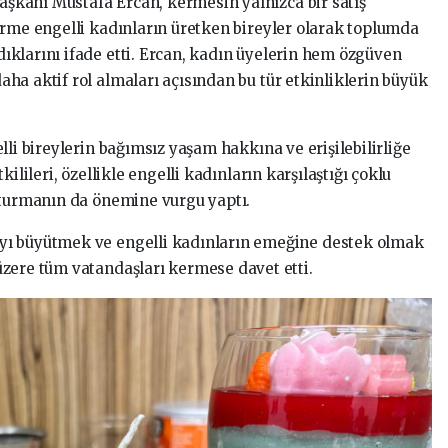
aşkanı Mustafa Ercan, kermesin yalnızca bir satış
örme engelli kadınların üretken bireyler olarak toplumda
klarını ifade etti. Ercan, kadın üyelerin hem özgüven
ha aktif rol almaları açısından bu tür etkinliklerin büyük
lli bireylerin bağımsız yaşam hakkına ve erişilebilirliğe
ilileri, özellikle engelli kadınların karşılaştığı çoklu
şturmanın da önemine vurgu yaptı.
yı büyütmek ve engelli kadınların emeğine destek olmak
zere tüm vatandaşları kermese davet etti.