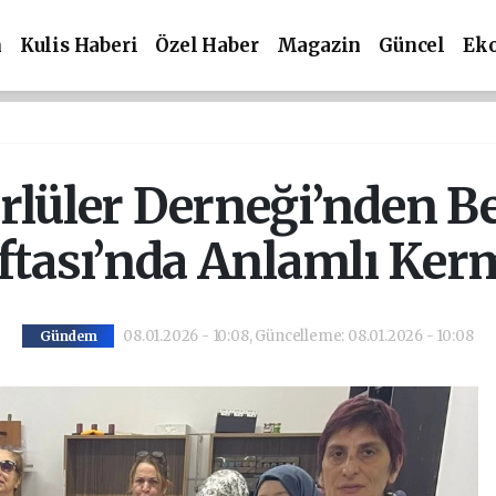
m
Kulis Haberi
Özel Haber
Magazin
Güncel
Ek
lüler Derneği’nden B
ftası’nda Anlamlı Ker
08.01.2026 - 10:08, Güncelleme: 08.01.2026 - 10:08
Gündem