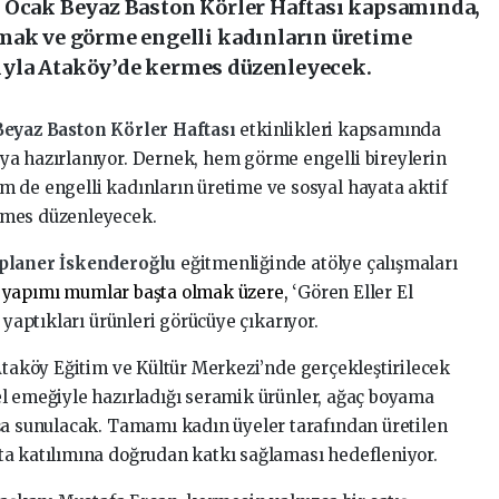
4 Ocak Beyaz Baston Körler Haftası kapsamında,
mak ve görme engelli kadınların üretime
yla Ataköy’de kermes düzenleyecek.
Beyaz Baston Körler Haftası
etkinlikleri kapsamında
ya hazırlanıyor. Dernek, hem görme engelli bireylerin
 de engelli kadınların üretime ve sosyal hayata aktif
rmes düzenleyecek.
planer İskenderoğlu
eğitmenliğinde atölye çalışmaları
 yapımı mumlar başta olmak üzere,
‘Gören Eller El
 yaptıkları ürünleri görücüye çıkarıyor.
 Ataköy Eğitim ve Kültür Merkezi’nde gerçekleştirilecek
l emeğiyle hazırladığı seramik ürünler, ağaç boyama
şa sunulacak. Tamamı kadın üyeler tarafından üretilen
ta katılımına doğrudan katkı sağlaması hedefleniyor.