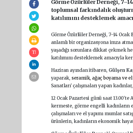
Görme Özürlüler Derneği, 7–1
toplumsal farkındalık oluştur
katılımını desteklemek amacı
Görme Özürlüler Derneği, 7–14 Ocak
anlamlı bir organizasyona imza atma
yaşadığı sorunlara dikkat çekmek hem
katılımını desteklemek amacıyla ke
Haziran ayından itibaren,
Gülşen Ka
yaparak,
seramik, ağaç boyama ve el
Sanatları’ çalışmaları yapan kadınlar,
12 Ocak Pazartesi günü saat 13.00’te
kermeste, görme engelli kadınların e
çalışmaları ve el yapımı mumlar satı
ürünlerin, kadınların ekonomik haya