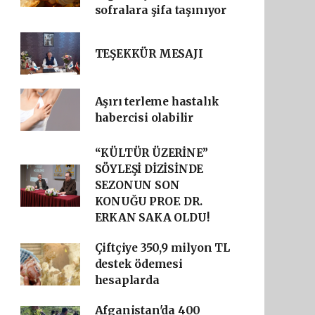
sofralara şifa taşınıyor
TEŞEKKÜR MESAJI
Aşırı terleme hastalık
habercisi olabilir
“KÜLTÜR ÜZERİNE”
SÖYLEŞİ DİZİSİNDE
SEZONUN SON
KONUĞU PROF. DR.
ERKAN SAKA OLDU!
Çiftçiye 350,9 milyon TL
destek ödemesi
hesaplarda
Afganistan'da 400