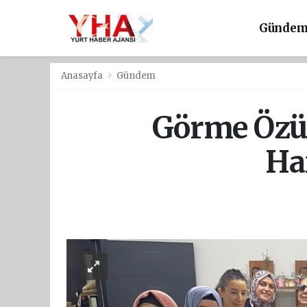
Günde
Anasayfa
Gündem
Görme Özür
Ha