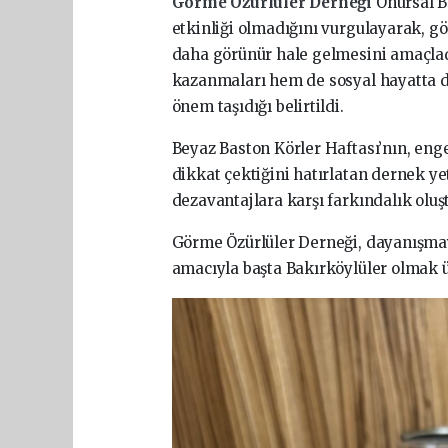
Görme Özürlüler Derneği
Onursal B
etkinliği olmadığını vurgulayarak, g
daha görünür hale gelmesini amaçladı
kazanmaları hem de sosyal hayatta da
önem taşıdığı belirtildi.
Beyaz Baston Körler Haftası’nın, enge
dikkat çektiğini hatırlatan dernek yetk
dezavantajlara karşı farkındalık olu
Görme Özürlüler Derneği, dayanışma
amacıyla başta Bakırköylüler olmak ü