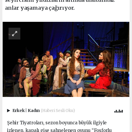
anlar yaşamaya çağırıyor.
Erkek
|
Kadın
(Haberi Sesli Oku)
Şehir Tiyatroları, sezon boyunca büyük ilgiyle
izlenen, kapalı gişe sahnelenen oyunu “Fosforlu