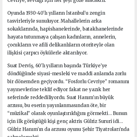
Cevriye, sevdiği için her şeyi göze alacaktır.
Oyunda 1930-40’lı yılların İstanbul’u zengin
tasvirleriyle sunuluyor. Mahallelerin arka
sokaklarında, hapishanelerinde, batakhanelerinde
hayata tutunmaya çalışan kadınların, annelerin,
çocukların ve afili delikanlıların otoriteyle olan
ilişkisi çarpıcı öykülerle aktarılıyor.
Suat Derviş, 60’lı yılların başında Türkiye’ye
döndüğünde siyasi-mesleki ve maddi anlamda zorlu
bir dönemden geçiyordu. “Fosforlu Cevriye” romanını
yayınevlerine teklif ediyor fakat ne yazık her
seferinde reddediliyordu. Suat Hanım’ın büyük
arzusu, bu eserin yayınlanmasından öte, bir
“müzikal” olarak oyunlaştırıldığını görmekti… Bunun
için ilk görüştüğü kişi genç aktris Gülriz Sururi idi…
Gülriz Hanım’ın da arzusu oyunu Şehir Tiyatroları’nda