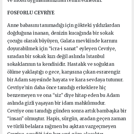
ve mobil uygulamamızdan temin edilebilir.
FOSFORLU CEVRİYE
Anne babasını tanımadığı için gökteki yıldızlardan
doğduğuna inanan, denizin kucağında bir sokak
çocuğu olarak büyüyen, Galata mevkiinde karnını
doyurabilmek için “icra-i sanat” eyleyen Cevriye,
sıradan bir sokak kızı değil aslında İstanbul
sokaklarının ta kendisidir. Hastalık ve soğuktan
ölüme yaklaştığı o gece, karşısına çıkan esrarengiz
bir Adam sayesinde hayata ve kara sevdaya tutunur.
Cevriye’nin daha önce tanıdığı erkeklere hiç
benzemeyen ve ona “siz” diye hitap eden bu Adam
aslında gizli yaşayan bir idam mahkûmudur.
Cevriye onu tanıdığı günden sonra artık bambaşka bir
“insan” olmuştur. Hapis, sürgün, aradan geçen zaman
ve türlü belalara rağmen bu aşktan vazgeçmeyen