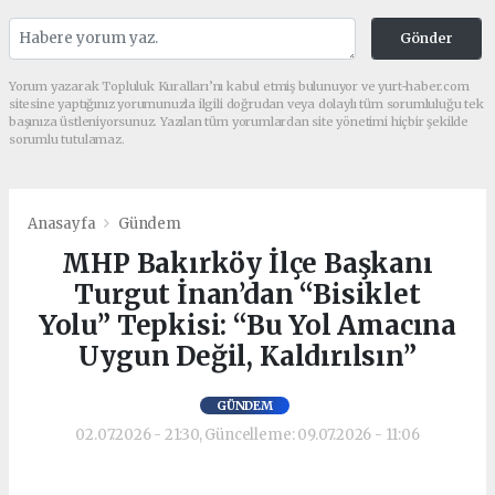
Gönder
Yorum yazarak Topluluk Kuralları’nı kabul etmiş bulunuyor ve yurt-haber.com
sitesine yaptığınız yorumunuzla ilgili doğrudan veya dolaylı tüm sorumluluğu tek
başınıza üstleniyorsunuz. Yazılan tüm yorumlardan site yönetimi hiçbir şekilde
sorumlu tutulamaz.
Anasayfa
Gündem
MHP Bakırköy İlçe Başkanı
Turgut İnan’dan “Bisiklet
Yolu” Tepkisi: “Bu Yol Amacına
Uygun Değil, Kaldırılsın”
GÜNDEM
02.07.2026 - 21:30, Güncelleme: 09.07.2026 - 11:06