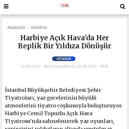
Anasayfa
Gündem
Harbiye Açık Hava'da Her
Replik Bir Yıldıza Dönüşür
GÜNDEM
12.08.2025 - 16:35, Güncelleme: 12.08.2025 - 18:16
İstanbul Büyükşehir Belediyesi Şehir
Tiyatroları, yaz gecelerinin büyülü
atmosferini tiyatro coşkusuyla buluşturuyor.
Harbiye Cemil Topuzlu Açık Hava
Tiyatrosu’nda sahnelenecek yaz oyunları,
seyircisini yıldızların altında unutulmaz