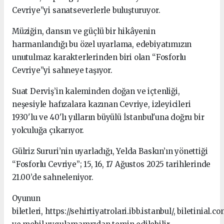
Cevriye”yi sanatseverlerle buluşturuyor.
Müziğin, dansın ve güçlü bir hikâyenin
harmanlandığı bu özel uyarlama, edebiyatımızın
unutulmaz karakterlerinden biri olan “Fosforlu
Cevriye”yi sahneye taşıyor.
Suat Derviş’in kaleminden doğan ve içtenliği,
neşesiyle hafızalara kazınan Cevriye, izleyicileri
1930'lu ve 40'lı yılların büyülü İstanbul'una doğru bir
yolculuğa çıkarıyor.
Gülriz Sururi’nin uyarladığı, Yelda Baskın’ın yönettiği
“Fosforlu Cevriye”; 15, 16, 17 Ağustos 2025 tarihlerinde
21.00’de sahneleniyor.
Oyunun
biletleri, https://sehirtiyatrolari.ibb.istanbul/, biletinial