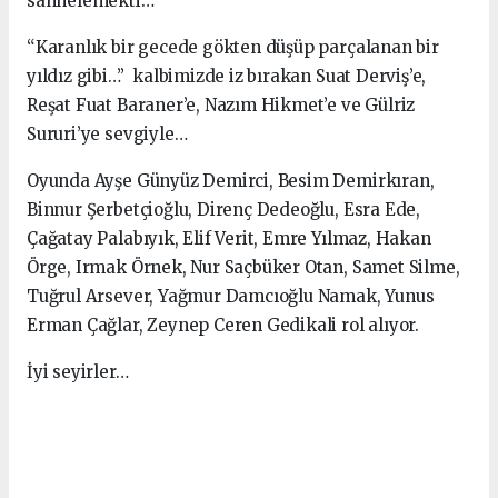
sahnelemekti…
“Karanlık bir gecede gökten düşüp parçalanan bir
yıldız gibi…” kalbimizde iz bırakan Suat Derviş’e,
Reşat Fuat Baraner’e, Nazım Hikmet’e ve Gülriz
Sururi’ye sevgiyle…
Oyunda Ayşe Günyüz Demirci, Besim Demirkıran,
Binnur Şerbetçioğlu, Direnç Dedeoğlu, Esra Ede,
Çağatay Palabıyık, Elif Verit, Emre Yılmaz, Hakan
Örge, Irmak Örnek, Nur Saçbüker Otan, Samet Silme,
Tuğrul Arsever, Yağmur Damcıoğlu Namak, Yunus
Erman Çağlar, Zeynep Ceren Gedikali rol alıyor.
İyi seyirler…