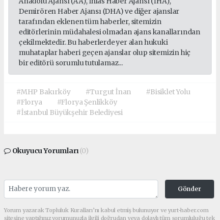
Anadolu Ajansı (AA), İhlas Haber Ajansı (İHA),
Demirören Haber Ajansı (DHA) ve diğer ajanslar
tarafından eklenen tüm haberler, sitemizin
editörlerinin müdahalesi olmadan ajans kanallarından
çekilmektedir. Bu haberlerde yer alan hukuki
muhataplar haberi geçen ajanslar olup sitemizin hiç
bir editörü sorumlu tutulamaz...
#MHP Bakırköy
#Turgut İnan
#Bisiklet Yolu
#Florya
#Florya Şenlikköy
#İstanbul Büyükşehir Belediyesi
Okuyucu Yorumları
(0)
Gönder
Yorum yazarak Topluluk Kuralları’nı kabul etmiş bulunuyor ve yurt-haber.com
sitesine yaptığınız yorumunuzla ilgili doğrudan veya dolaylı tüm sorumluluğu tek