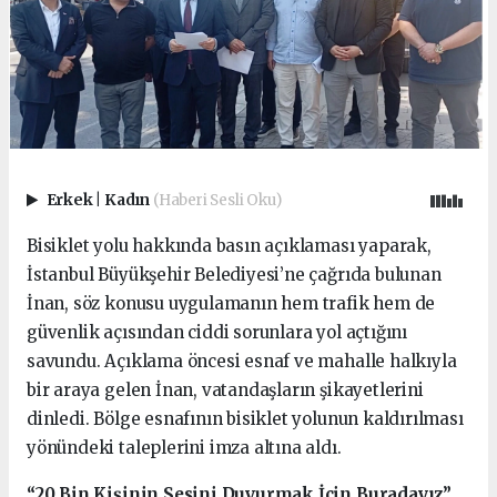
Erkek
|
Kadın
(Haberi Sesli Oku)
Bisiklet yolu hakkında basın açıklaması yaparak,
İstanbul Büyükşehir Belediyesi’ne çağrıda bulunan
İnan, söz konusu uygulamanın hem trafik hem de
güvenlik açısından ciddi sorunlara yol açtığını
savundu. Açıklama öncesi esnaf ve mahalle halkıyla
bir araya gelen İnan, vatandaşların şikayetlerini
dinledi. Bölge esnafının bisiklet yolunun kaldırılması
yönündeki taleplerini imza altına aldı.
“20 Bin Kişinin Sesini Duyurmak İçin Buradayız”