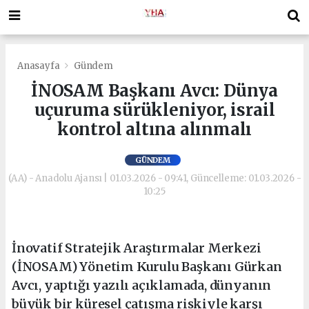
Anasayfa
Gündem
İNOSAM Başkanı Avcı: Dünya
uçuruma sürükleniyor, israil
kontrol altına alınmalı
GÜNDEM
(AA) - Anadolu Ajansı | 01.03.2026 - 09:41, Güncelleme: 01.03.2026 -
10:25
İnovatif Stratejik Araştırmalar Merkezi
(İNOSAM) Yönetim Kurulu Başkanı Gürkan
Avcı, yaptığı yazılı açıklamada, dünyanın
büyük bir küresel çatışma riskiyle karşı