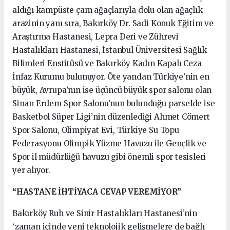
aldığı kampüste çam ağaçlarıyla dolu olan ağaçlık
arazinin yanı sıra, Bakırköy Dr. Sadi Konuk Eğitim ve
Araştırma Hastanesi, Lepra Deri ve Zührevi
Hastalıkları Hastanesi, İstanbul Üniversitesi Sağlık
Bilimleri Enstitüsü ve Bakırköy Kadın Kapalı Ceza
İnfaz Kurumu bulunuyor. Öte yandan Türkiye’nin en
büyük, Avrupa’nın ise üçüncü büyük spor salonu olan
Sinan Erdem Spor Salonu’nun bulunduğu parselde ise
Basketbol Süper Ligi’nin düzenlediği Ahmet Cömert
Spor Salonu, Olimpiyat Evi, Türkiye Su Topu
Federasyonu Olimpik Yüzme Havuzu ile Gençlik ve
Spor il müdürlüğü havuzu gibi önemli spor tesisleri
yer alıyor.
“HASTANE İHTİYACA CEVAP VEREMİYOR”
Bakırköy Ruh ve Sinir Hastalıkları Hastanesi’nin
‘zaman içinde yeni teknolojik gelişmelere de bağlı