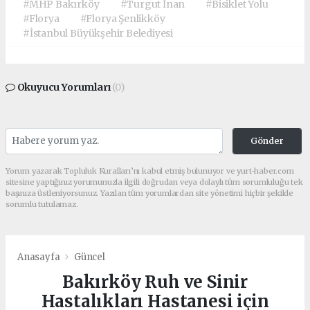
#MHP Bakırköy
#Turgut İnan
#Bisiklet Yolu
#Florya
#Florya Şenlikköy
#İstanbul Büyükşehir Belediyesi
Okuyucu Yorumları
(0)
Gönder
Yorum yazarak Topluluk Kuralları’nı kabul etmiş bulunuyor ve yurt-haber.com
sitesine yaptığınız yorumunuzla ilgili doğrudan veya dolaylı tüm sorumluluğu tek
başınıza üstleniyorsunuz. Yazılan tüm yorumlardan site yönetimi hiçbir şekilde
sorumlu tutulamaz.
Anasayfa
Güncel
Bakırköy Ruh ve Sinir
Hastalıkları Hastanesi için