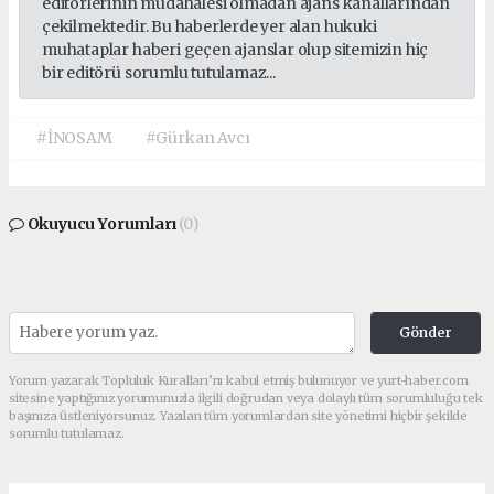
editörlerinin müdahalesi olmadan ajans kanallarından
çekilmektedir. Bu haberlerde yer alan hukuki
muhataplar haberi geçen ajanslar olup sitemizin hiç
bir editörü sorumlu tutulamaz...
#İNOSAM
#Gürkan Avcı
Okuyucu Yorumları
(0)
Gönder
Yorum yazarak Topluluk Kuralları’nı kabul etmiş bulunuyor ve yurt-haber.com
sitesine yaptığınız yorumunuzla ilgili doğrudan veya dolaylı tüm sorumluluğu tek
başınıza üstleniyorsunuz. Yazılan tüm yorumlardan site yönetimi hiçbir şekilde
sorumlu tutulamaz.