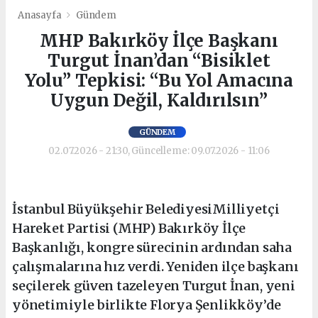
Anasayfa
Gündem
MHP Bakırköy İlçe Başkanı
Turgut İnan’dan “Bisiklet
Yolu” Tepkisi: “Bu Yol Amacına
Uygun Değil, Kaldırılsın”
GÜNDEM
02.07.2026 - 21:30, Güncelleme: 09.07.2026 - 11:06
İstanbul Büyükşehir BelediyesiMilliyetçi
Hareket Partisi (MHP) Bakırköy İlçe
Başkanlığı, kongre sürecinin ardından saha
çalışmalarına hız verdi. Yeniden ilçe başkanı
seçilerek güven tazeleyen Turgut İnan, yeni
yönetimiyle birlikte Florya Şenlikköy’de