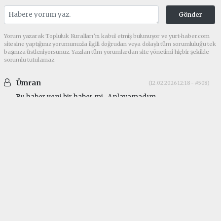
Gönder
Yorum yazarak Topluluk Kuralları’nı kabul etmiş bulunuyor ve yurt-haber.com
sitesine yaptığınız yorumunuzla ilgili doğrudan veya dolaylı tüm sorumluluğu tek
başınıza üstleniyorsunuz. Yazılan tüm yorumlardan site yönetimi hiçbir şekilde
sorumlu tutulamaz.
Ümran
(12.02.2026 12:18 - #508)
Bu haber yeni bir haber mi.. Anlayamadım..
makrikoy
Güncel tarih Nisan 2017 yazıyor. Mayıs 2024'te de
site güncellenmesi mevcut.
makrikoy
Güncel tarih Nisan 2017 yazıyor. Mayıs 2024'te de
site güncellenmesi mevcut.
Yorumu Yanıtla