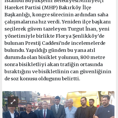
İstanbul Büyükşehir BelediyesiMilliyetçi
Hareket Partisi (MHP) Bakırköy İlçe
Başkanlığı, kongre sürecinin ardından saha
çalışmalarına hız verdi. Yeniden ilçe başkanı
seçilerek güven tazeleyen Turgut İnan, yeni
yönetimiyle birlikte Florya Şenlikköy’de
bulunan Prestij Caddesi’nde incelemelerde
bulundu. Yapıldığı günden bu yana atıl
durumda olan bisiklet yolunun, 800 metre
sonra bisikletliyi akan trafiğin ortasında
bıraktığını ve bisikletlinin can güvenliğinin
de soz konusu oldugunu belirtti.