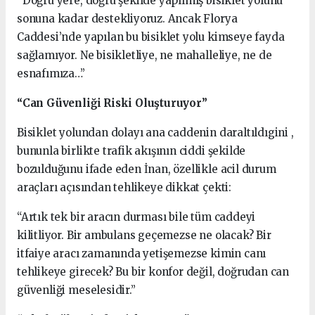
“Doğru yere, doğru şekilde yapılmış bisiklet yolunu
sonuna kadar destekliyoruz. Ancak Florya
Caddesi’nde yapılan bu bisiklet yolu kimseye fayda
sağlamıyor. Ne bisikletliye, ne mahalleliye, ne de
esnafımıza…”
“Can Güvenliği Riski Oluşturuyor”
Bisiklet yolundan dolayı ana caddenin daraltıldıgini ,
bununla birlikte trafik akışının ciddi şekilde
bozulduğunu ifade eden İnan, özellikle acil durum
araçları açısından tehlikeye dikkat çekti:
“Artık tek bir aracın durması bile tüm caddeyi
kilitliyor. Bir ambulans geçemezse ne olacak? Bir
itfaiye aracı zamanında yetişemezse kimin canı
tehlikeye girecek? Bu bir konfor değil, doğrudan can
güvenliği meselesidir.”