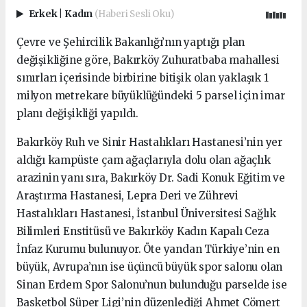
Erkek
|
Kadın
(Haberi Sesli Oku)
Çevre ve Şehircilik Bakanlığı’nın yaptığı plan
değişikliğine göre, Bakırköy Zuhuratbaba mahallesi
sınırları içerisinde birbirine bitişik olan yaklaşık 1
milyon metrekare büyüklüğündeki 5 parsel için imar
planı değişikliği yapıldı.
Bakırköy Ruh ve Sinir Hastalıkları Hastanesi’nin yer
aldığı kampüste çam ağaçlarıyla dolu olan ağaçlık
arazinin yanı sıra, Bakırköy Dr. Sadi Konuk Eğitim ve
Araştırma Hastanesi, Lepra Deri ve Zührevi
Hastalıkları Hastanesi, İstanbul Üniversitesi Sağlık
Bilimleri Enstitüsü ve Bakırköy Kadın Kapalı Ceza
İnfaz Kurumu bulunuyor. Öte yandan Türkiye’nin en
büyük, Avrupa’nın ise üçüncü büyük spor salonu olan
Sinan Erdem Spor Salonu’nun bulunduğu parselde ise
Basketbol Süper Ligi’nin düzenlediği Ahmet Cömert