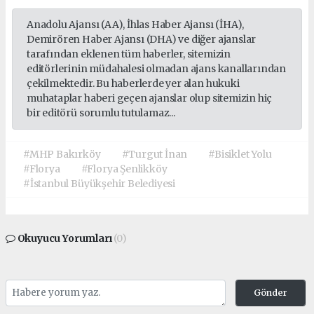
Anadolu Ajansı (AA), İhlas Haber Ajansı (İHA),
Demirören Haber Ajansı (DHA) ve diğer ajanslar
tarafından eklenen tüm haberler, sitemizin
editörlerinin müdahalesi olmadan ajans kanallarından
çekilmektedir. Bu haberlerde yer alan hukuki
muhataplar haberi geçen ajanslar olup sitemizin hiç
bir editörü sorumlu tutulamaz...
#MHP Bakırköy
#Turgut İnan
#Bisiklet Yolu
#Florya
#Florya Şenlikköy
#İstanbul Büyükşehir Belediyesi
Okuyucu Yorumları
(0)
Gönder