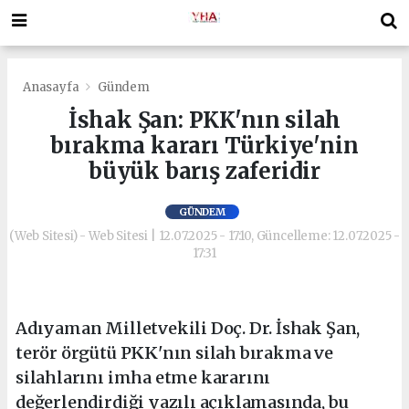
Anasayfa
Gündem
İshak Şan: PKK'nın silah
bırakma kararı Türkiye'nin
büyük barış zaferidir
GÜNDEM
(Web Sitesi) - Web Sitesi | 12.07.2025 - 17:10, Güncelleme: 12.07.2025 -
17:31
Adıyaman Milletvekili Doç. Dr. İshak Şan,
terör örgütü PKK'nın silah bırakma ve
silahlarını imha etme kararını
değerlendirdiği yazılı açıklamasında, bu