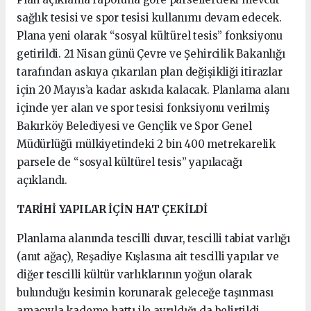
sağlık tesisi ve spor tesisi kullanımı devam edecek.
Plana yeni olarak “sosyal kültürel tesis” fonksiyonu
getirildi. 21 Nisan günü Çevre ve Şehircilik Bakanlığı
tarafından askıya çıkarılan plan değişikliği itirazlar
için 20 Mayıs’a kadar askıda kalacak. Planlama alanı
içinde yer alan ve spor tesisi fonksiyonu verilmiş
Bakırköy Belediyesi ve Gençlik ve Spor Genel
Müdürlüğü mülkiyetindeki 2 bin 400 metrekarelik
parsele de “sosyal kültürel tesis” yapılacağı
açıklandı.
TARİHİ YAPILAR İÇİN HAT ÇEKİLDİ
Planlama alanında tescilli duvar, tescilli tabiat varlığı
(anıt ağaç), Reşadiye Kışlasına ait tescilli yapılar ve
diğer tescilli kültür varlıklarının yoğun olarak
bulunduğu kesimin korunarak geleceğe taşınması
amacıyla kademe hattı ile ayrıldığı da belirtildi.