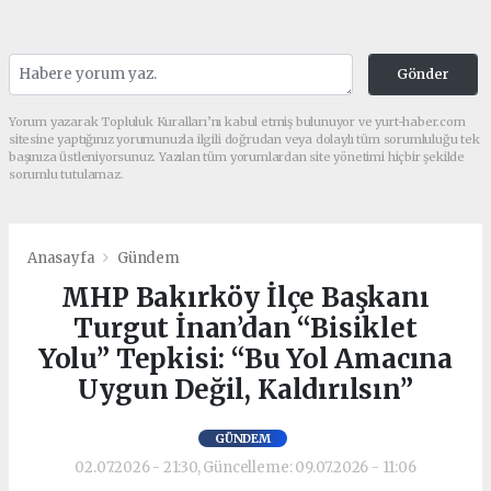
Gönder
Yorum yazarak Topluluk Kuralları’nı kabul etmiş bulunuyor ve yurt-haber.com
sitesine yaptığınız yorumunuzla ilgili doğrudan veya dolaylı tüm sorumluluğu tek
başınıza üstleniyorsunuz. Yazılan tüm yorumlardan site yönetimi hiçbir şekilde
sorumlu tutulamaz.
Anasayfa
Gündem
MHP Bakırköy İlçe Başkanı
Turgut İnan’dan “Bisiklet
Yolu” Tepkisi: “Bu Yol Amacına
Uygun Değil, Kaldırılsın”
GÜNDEM
02.07.2026 - 21:30, Güncelleme: 09.07.2026 - 11:06