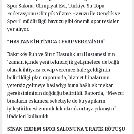
Spor Salonu, Olimpiyat Evi, Türkiye Su Topu
Federasyonu Olimpik Yüzme Havuzu ile Gençlik ve
Spor il müdürlüğü havuzu gibi önemli spor tesisleri
yer alıyor.
“HASTANE İHTİYACA CEVAP VEREMİYOR”
Bakırköy Ruh ve Sinir Hastalıkları Hastanesi’nin
‘zaman içinde yeni teknolojik gelişmelere de bağlı
olarak ihtiyaca cevap veremez hale geldiğinin
belirtildiği plan raporunda, hizmet binalarının
yetersiz gelmeye başladığı buna bağlı ek mekan
gereksiniminin doğduğu belirtildi. Raporda, “Mevcut
binaların eskimesi sebebiyle de bu yapıların
iyileştirilmesi zorunluluk olarak ortaya çıkmıştır”
ifadeleri kullanıldı.
SİNAN ERDEM SPOR SALONUNA TRAFİK RÖTUŞU