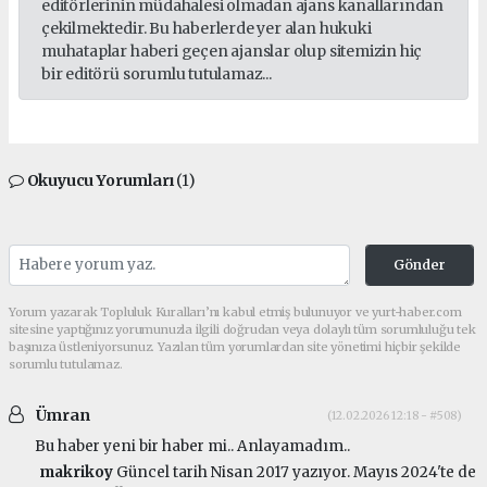
editörlerinin müdahalesi olmadan ajans kanallarından
çekilmektedir. Bu haberlerde yer alan hukuki
muhataplar haberi geçen ajanslar olup sitemizin hiç
bir editörü sorumlu tutulamaz...
Okuyucu Yorumları
(1)
Gönder
Yorum yazarak Topluluk Kuralları’nı kabul etmiş bulunuyor ve yurt-haber.com
sitesine yaptığınız yorumunuzla ilgili doğrudan veya dolaylı tüm sorumluluğu tek
başınıza üstleniyorsunuz. Yazılan tüm yorumlardan site yönetimi hiçbir şekilde
sorumlu tutulamaz.
Ümran
(12.02.2026 12:18 - #508)
Bu haber yeni bir haber mi.. Anlayamadım..
makrikoy
Güncel tarih Nisan 2017 yazıyor. Mayıs 2024'te de