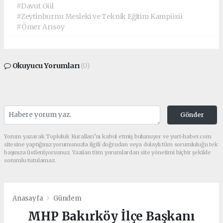
#Davut Gül
#Zeytinburnu Mesleki ve Teknik Eğitim Kampüsü
#Ömer Arısoy
Okuyucu Yorumları
(0)
Gönder
Yorum yazarak Topluluk Kuralları’nı kabul etmiş bulunuyor ve yurt-haber.com
sitesine yaptığınız yorumunuzla ilgili doğrudan veya dolaylı tüm sorumluluğu tek
başınıza üstleniyorsunuz. Yazılan tüm yorumlardan site yönetimi hiçbir şekilde
sorumlu tutulamaz.
Anasayfa
Gündem
MHP Bakırköy İlçe Başkanı