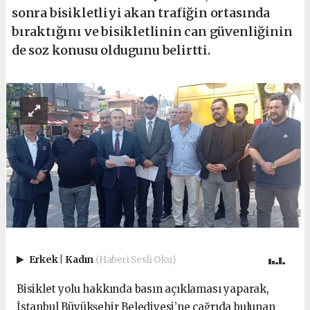
sonra bisikletliyi akan trafiğin ortasında
bıraktığını ve bisikletlinin can güvenliğinin
de soz konusu oldugunu belirtti.
Erkek
|
Kadın
(Haberi Sesli Oku)
Bisiklet yolu hakkında basın açıklaması yaparak,
İstanbul Büyükşehir Belediyesi’ne çağrıda bulunan