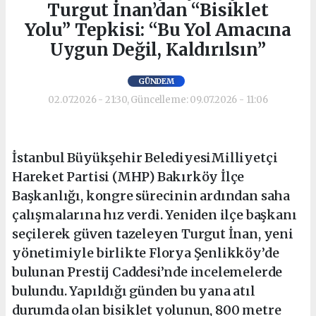
Turgut İnan’dan “Bisiklet
Yolu” Tepkisi: “Bu Yol Amacına
Uygun Değil, Kaldırılsın”
GÜNDEM
02.07.2026 - 21:30, Güncelleme: 09.07.2026 - 11:06
İstanbul Büyükşehir BelediyesiMilliyetçi
Hareket Partisi (MHP) Bakırköy İlçe
Başkanlığı, kongre sürecinin ardından saha
çalışmalarına hız verdi. Yeniden ilçe başkanı
seçilerek güven tazeleyen Turgut İnan, yeni
yönetimiyle birlikte Florya Şenlikköy’de
bulunan Prestij Caddesi’nde incelemelerde
bulundu. Yapıldığı günden bu yana atıl
durumda olan bisiklet yolunun, 800 metre