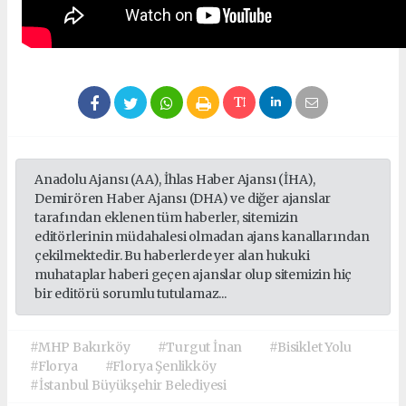
Anadolu Ajansı (AA), İhlas Haber Ajansı (İHA),
Demirören Haber Ajansı (DHA) ve diğer ajanslar
tarafından eklenen tüm haberler, sitemizin
editörlerinin müdahalesi olmadan ajans kanallarından
çekilmektedir. Bu haberlerde yer alan hukuki
muhataplar haberi geçen ajanslar olup sitemizin hiç
bir editörü sorumlu tutulamaz...
#MHP Bakırköy
#Turgut İnan
#Bisiklet Yolu
#Florya
#Florya Şenlikköy
#İstanbul Büyükşehir Belediyesi