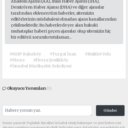
Anadolu Ajansı (AA), İhlas Haber Ajansı (İHA),
Demirören Haber Ajansı (DHA) ve diğer ajanslar
tarafından eklenen tüm haberler, sitemizin
editörlerinin müdahalesi olmadan ajans kanallarından
çekilmektedir. Bu haberlerde yer alan hukuki
muhataplar haberi geçen ajanslar olup sitemizin hiç
bir editörü sorumlu tutulamaz...
#MHP Bakırköy
#Turgut İnan
#Bisiklet Yolu
#Florya
#Florya Şenlikköy
#İstanbul Büyükşehir Belediyesi
Okuyucu Yorumları
(0)
Gönder
Yorum yazarak Topluluk Kuralları’nı kabul etmiş bulunuyor ve yurt-haber.com
sitesine yaptığınız yorumunuzla ilgili doğrudan veya dolaylı tüm sorumluluğu tek