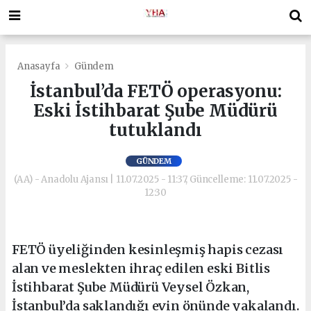
Anasayfa
Gündem
İstanbul’da FETÖ operasyonu:
Eski İstihbarat Şube Müdürü
tutuklandı
GÜNDEM
(AA) - Anadolu Ajansı | 11.07.2025 - 11:37, Güncelleme: 11.07.2025 -
12:30
FETÖ üyeliğinden kesinleşmiş hapis cezası
alan ve meslekten ihraç edilen eski Bitlis
İstihbarat Şube Müdürü Veysel Özkan,
İstanbul’da saklandığı evin önünde yakalandı.