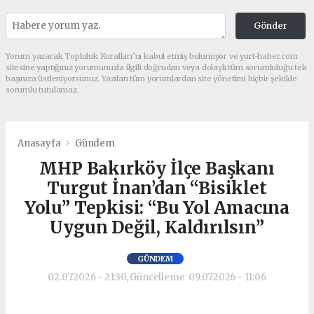
Gönder
Yorum yazarak Topluluk Kuralları’nı kabul etmiş bulunuyor ve yurt-haber.com
sitesine yaptığınız yorumunuzla ilgili doğrudan veya dolaylı tüm sorumluluğu tek
başınıza üstleniyorsunuz. Yazılan tüm yorumlardan site yönetimi hiçbir şekilde
sorumlu tutulamaz.
Anasayfa
Gündem
MHP Bakırköy İlçe Başkanı
Turgut İnan’dan “Bisiklet
Yolu” Tepkisi: “Bu Yol Amacına
Uygun Değil, Kaldırılsın”
GÜNDEM
02.07.2026 - 21:30, Güncelleme: 09.07.2026 - 11:06