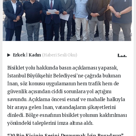
Erkek
|
Kadın
(Haberi Sesli Oku)
Bisiklet yolu hakkında basın açıklaması yaparak,
İstanbul Büyükşehir Belediyesi’ne çağrıda bulunan
İnan, söz konusu uygulamanın hem trafik hem de
güvenlik açısından ciddi sorunlara yol açtığını
savundu. Açıklama öncesi esnaf ve mahalle halkıyla
bir araya gelen İnan, vatandaşların şikayetlerini
dinledi. Bölge esnafının bisiklet yolunun kaldırılması
yönündeki taleplerini imza altına aldı.
“20 Bin Kişinin Sesini Duyurmak İçin Buradayız”