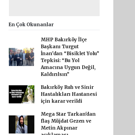
En Çok Okunanlar
MHP Bakırköy İlçe
Başkanı Turgut
İnan’dan “Bisiklet Yolu”
Tepkisi: “Bu Yol
Amacına Uygun Değil,
Kaldırılsın”
Bakırköy Ruh ve Sinir
Hastalıkları Hastanesi
için karar verildi
Mega Star Tarkan'dan
flaş Müjdat Gezen ve
Metin Akpınar
açıklaması