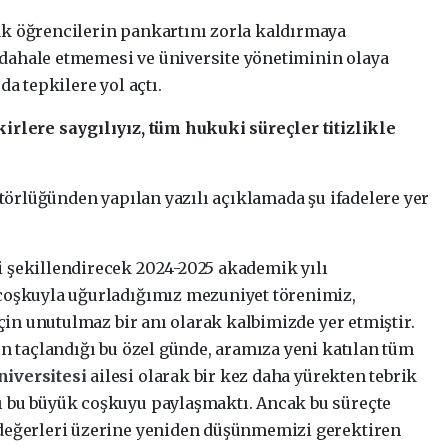
k öğrencilerin pankartını zorla kaldırmaya
dahale etmemesi ve üniversite yönetiminin olaya
da tepkilere yol açtı.
irlere saygılıyız, tüm hukuki süreçler titizlikle
ktörlüğünden yapılan yazılı açıklamada şu ifadelere yer
 şekillendirecek 2024-2025 akademik yılı
coşkuyla uğurladığımız mezuniyet törenimiz,
için unutulmaz bir anı olarak kalbimizde yer etmiştir.
ın taçlandığı bu özel günde, aramıza yeni katılan tüm
niversitesi
ailesi olarak bir kez daha yürekten tebrik
 bu büyük coşkuyu paylaşmaktı. Ancak bu süreçte
değerleri üzerine yeniden düşünmemizi gerektiren