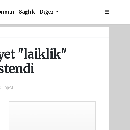
onomi
Sağlık
Diğer
et "laiklik"
stendi
 - 09:31