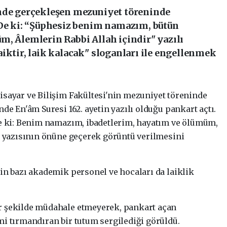
'nde gerçekleşen mezuniyet töreninde
"De ki: “Şüphesiz benim namazım, bütün
m, Âlemlerin Rabbi Allah içindir" yazılı
iktir, laik kalacak" sloganları ile engellenmek
isayar ve Bilişim Fakültesi'nin mezuniyet töreninde
de En'âm Suresi 162. ayetin yazılı olduğu pankart açtı.
De ki: Benim namazım, ibadetlerim, hayatım ve ölümüm,
" yazısının önüne geçerek görüntü verilmesini
in bazı akademik personel ve hocaları da laiklik
r şekilde müdahale etmeyerek, pankart açan
i tırmandıran bir tutum sergilediği görüldü.