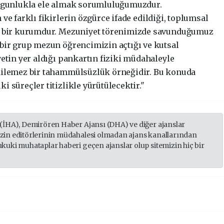
olgunlukla ele almak sorumluluğumuzdur.
ve farklı fikirlerin özgürce ifade edildiği, toplumsal
en bir kurumdur. Mezuniyet törenimizde savunduğumuz
bir grup mezun öğrencimizin açtığı ve kutsal
yetin yer aldığı pankartın fiziki müdahaleyle
dilemez bir tahammülsüzlük örneğidir. Bu konuda
i süreçler titizlikle yürütülecektir."
 (İHA), Demirören Haber Ajansı (DHA) ve diğer ajanslar
izin editörlerinin müdahalesi olmadan ajans kanallarından
ukuki muhataplar haberi geçen ajanslar olup sitemizin hiç bir