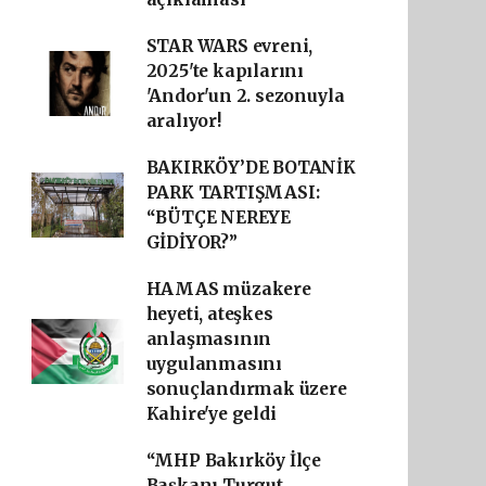
STAR WARS evreni,
2025'te kapılarını
'Andor'un 2. sezonuyla
aralıyor!
BAKIRKÖY’DE BOTANİK
PARK TARTIŞMASI:
“BÜTÇE NEREYE
GİDİYOR?”
HAMAS müzakere
heyeti, ateşkes
anlaşmasının
uygulanmasını
sonuçlandırmak üzere
Kahire'ye geldi
“MHP Bakırköy İlçe
Başkanı Turgut