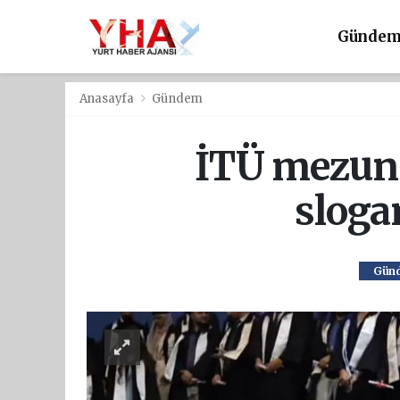
Günde
Anasayfa
Gündem
İTÜ mezuniy
sloga
Gün