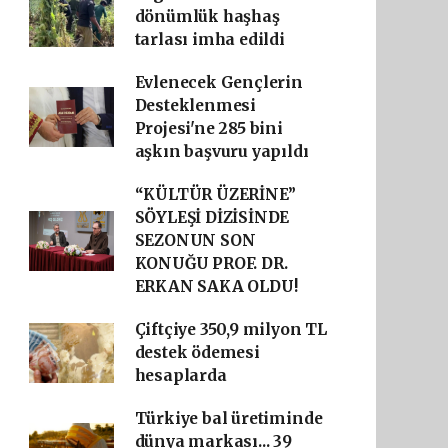
dönümlük haşhaş
tarlası imha edildi
Evlenecek Gençlerin
Desteklenmesi
Projesi'ne 285 bini
aşkın başvuru yapıldı
“KÜLTÜR ÜZERİNE”
SÖYLEŞİ DİZİSİNDE
SEZONUN SON
KONUĞU PROF. DR.
ERKAN SAKA OLDU!
Çiftçiye 350,9 milyon TL
destek ödemesi
hesaplarda
Türkiye bal üretiminde
dünya markası... 39