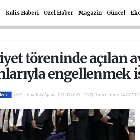
m
Kulis Haberi
Özel Haber
Magazin
Güncel
Ek
et töreninde açılan ay
nlarıyla engellenmek i
(AA) - Anadolu Ajansı | 13.07.2025 - 23:19, Güncelleme: 14.07.2025
dem