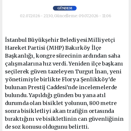
GÜNDEM
02.07.2026 - 21:30, Güncelleme: 09.07.2026 - 11:06
İstanbul Büyükşehir BelediyesiMilliyetçi
Hareket Partisi (MHP) Bakırköy İlçe
Başkanlığı, kongre sürecinin ardından saha
çalışmalarına hız verdi. Yeniden ilçe başkanı
seçilerek güven tazeleyen Turgut İnan, yeni
yönetimiyle birlikte Florya Şenlikköy’de
bulunan Prestij Caddesi’nde incelemelerde
bulundu. Yapıldığı günden bu yana atıl
durumda olan bisiklet yolunun, 800 metre
sonra bisikletliyi akan trafiğin ortasında
bıraktığını ve bisikletlinin can güvenliğinin
de soz konusu oldugunu belirtti.