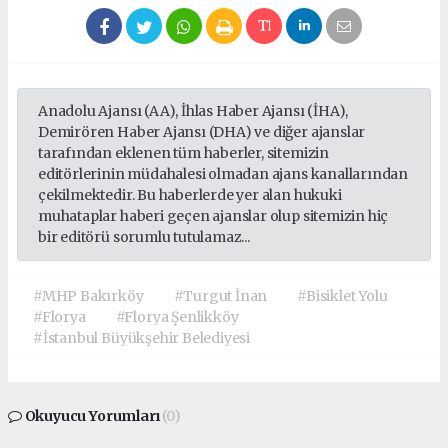
Anadolu Ajansı (AA), İhlas Haber Ajansı (İHA),
Demirören Haber Ajansı (DHA) ve diğer ajanslar
tarafından eklenen tüm haberler, sitemizin
editörlerinin müdahalesi olmadan ajans kanallarından
çekilmektedir. Bu haberlerde yer alan hukuki
muhataplar haberi geçen ajanslar olup sitemizin hiç
bir editörü sorumlu tutulamaz...
#MHP Bakırköy
#Turgut İnan
#Bisiklet Yolu
#Florya
#Florya Şenlikköy
#İstanbul Büyükşehir Belediyesi
Okuyucu Yorumları
(0)