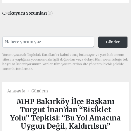
Okuyucu Yorumları
(0)
Gönder
Yorum yazarak Topluluk Kuralları’nı kabul etmiş bulunuyor ve yurt-haber.com
sitesine yaptığınız yorumunuzla ilgili doğrudan veya dolaylı tüm sorumluluğu tek
başınıza üstleniyorsunuz. Yazılan tüm yorumlardan site yönetimi hiçbir şekilde
sorumlu tutulamaz.
Anasayfa
Gündem
MHP Bakırköy İlçe Başkanı
Turgut İnan’dan “Bisiklet
Yolu” Tepkisi: “Bu Yol Amacına
Uygun Değil, Kaldırılsın”