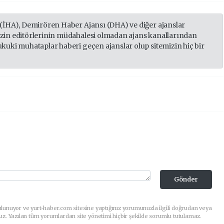
 (İHA), Demirören Haber Ajansı (DHA) ve diğer ajanslar
izin editörlerinin müdahalesi olmadan ajans kanallarından
ukuki muhataplar haberi geçen ajanslar olup sitemizin hiç bir
Gönder
lunuyor ve yurt-haber.com sitesine yaptığınız yorumunuzla ilgili doğrudan veya
uz. Yazılan tüm yorumlardan site yönetimi hiçbir şekilde sorumlu tutulamaz.