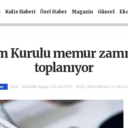
m
Kulis Haberi
Özel Haber
Magazin
Güncel
Ek
 Kurulu memur zammı 
toplanıyor
(AA) - Anadolu Ajansı | 24.08.2025 - 00:12, Güncelleme: 24.08.202
em