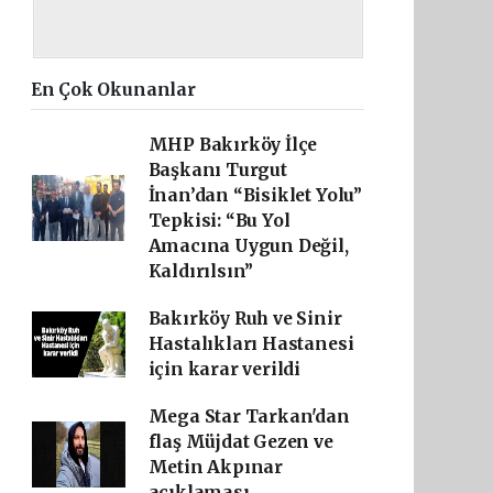
En Çok Okunanlar
MHP Bakırköy İlçe
Başkanı Turgut
İnan’dan “Bisiklet Yolu”
Tepkisi: “Bu Yol
Amacına Uygun Değil,
Kaldırılsın”
Bakırköy Ruh ve Sinir
Hastalıkları Hastanesi
için karar verildi
Mega Star Tarkan'dan
flaş Müjdat Gezen ve
Metin Akpınar
açıklaması