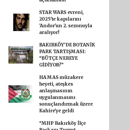
STAR WARS evreni,
2025'te kapılarını
'Andor'un 2. sezonuyla
aralıyor!
BAKIRKÖY’DE BOTANİK
PARK TARTIŞMASI:
“BÜTÇE NEREYE
GİDİYOR?”
HAMAS müzakere
heyeti, ateşkes
anlaşmasının
uygulanmasını
sonuçlandırmak üzere
Kahire'ye geldi
“MHP Bakırköy İlçe
Başkanı Turgut