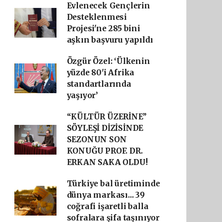
Evlenecek Gençlerin
Desteklenmesi
Projesi'ne 285 bini
aşkın başvuru yapıldı
Özgür Özel: ‘Ülkenin
yüzde 80'i Afrika
standartlarında
yaşıyor’
“KÜLTÜR ÜZERİNE”
SÖYLEŞİ DİZİSİNDE
SEZONUN SON
KONUĞU PROF. DR.
ERKAN SAKA OLDU!
Türkiye bal üretiminde
dünya markası... 39
coğrafi işaretli balla
sofralara şifa taşınıyor