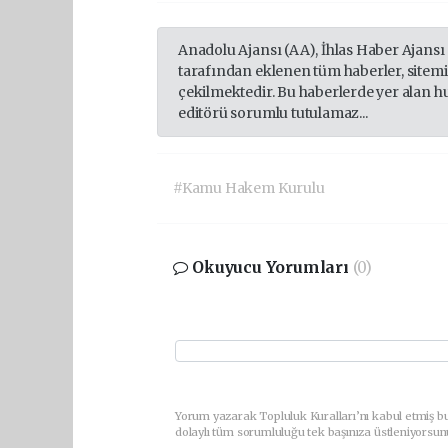
Anadolu Ajansı (AA), İhlas Haber Ajansı
tarafından eklenen tüm haberler, sitem
çekilmektedir. Bu haberlerde yer alan h
editörü sorumlu tutulamaz...
#Kamu Hakem Kurulu
Okuyucu Yorumları
(0)
Yorum yazarak Topluluk Kuralları’nı kabul etmiş bu
dolaylı tüm sorumluluğu tek başınıza üstleniyorsun