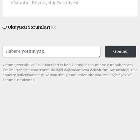
#İstanbul Büyükşehir Belediyesi
Okuyucu Yorumları
(0)
Gönder
Yorum yazarak Topluluk Kuralları’nı kabul etmiş bulunuyor ve yurt-haber.com
sitesine yaptığınız yorumunuzla ilgili doğrudan veya dolaylı tüm sorumluluğu tek
başınıza üstleniyorsunuz. Yazılan tüm yorumlardan site yönetimi hiçbir şekilde
sorumlu tutulamaz.
haber paketi
haber scripti
haber yazılımı
Tüm hakları saklı tutulmaktadır.Copyright 2026©
Haber Yazılımı:
Web Aksiyon ®