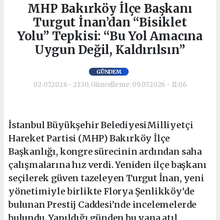
MHP Bakırköy İlçe Başkanı
Turgut İnan’dan “Bisiklet
Yolu” Tepkisi: “Bu Yol Amacına
Uygun Değil, Kaldırılsın”
GÜNDEM
02.07.2026 - 21:30, Güncelleme: 09.07.2026 - 11:06
İstanbul Büyükşehir BelediyesiMilliyetçi
Hareket Partisi (MHP) Bakırköy İlçe
Başkanlığı, kongre sürecinin ardından saha
çalışmalarına hız verdi. Yeniden ilçe başkanı
seçilerek güven tazeleyen Turgut İnan, yeni
yönetimiyle birlikte Florya Şenlikköy’de
bulunan Prestij Caddesi’nde incelemelerde
bulundu. Yapıldığı günden bu yana atıl