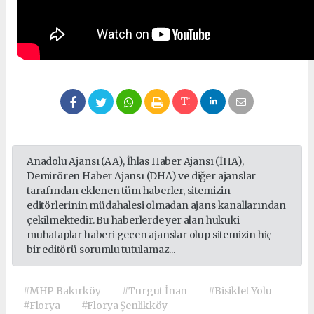
Anadolu Ajansı (AA), İhlas Haber Ajansı (İHA),
Demirören Haber Ajansı (DHA) ve diğer ajanslar
tarafından eklenen tüm haberler, sitemizin
editörlerinin müdahalesi olmadan ajans kanallarından
çekilmektedir. Bu haberlerde yer alan hukuki
muhataplar haberi geçen ajanslar olup sitemizin hiç
bir editörü sorumlu tutulamaz...
#MHP Bakırköy
#Turgut İnan
#Bisiklet Yolu
#Florya
#Florya Şenlikköy