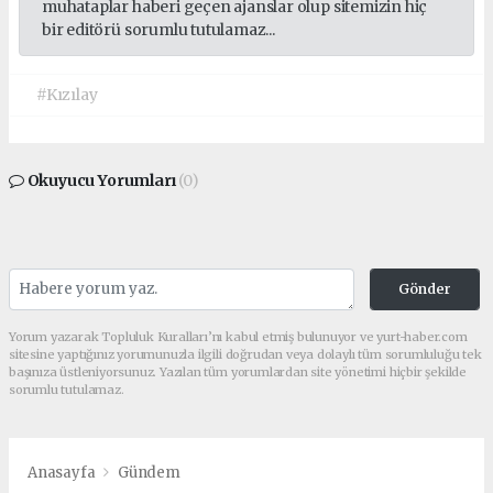
muhataplar haberi geçen ajanslar olup sitemizin hiç
bir editörü sorumlu tutulamaz...
#Kızılay
Okuyucu Yorumları
(0)
Gönder
Yorum yazarak Topluluk Kuralları’nı kabul etmiş bulunuyor ve yurt-haber.com
sitesine yaptığınız yorumunuzla ilgili doğrudan veya dolaylı tüm sorumluluğu tek
başınıza üstleniyorsunuz. Yazılan tüm yorumlardan site yönetimi hiçbir şekilde
sorumlu tutulamaz.
Anasayfa
Gündem