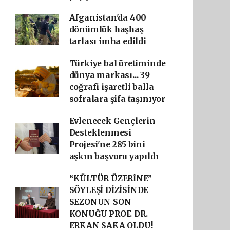
Afganistan'da 400
dönümlük haşhaş
tarlası imha edildi
Türkiye bal üretiminde
dünya markası... 39
coğrafi işaretli balla
sofralara şifa taşınıyor
Evlenecek Gençlerin
Desteklenmesi
Projesi'ne 285 bini
aşkın başvuru yapıldı
“KÜLTÜR ÜZERİNE”
SÖYLEŞİ DİZİSİNDE
SEZONUN SON
KONUĞU PROF. DR.
ERKAN SAKA OLDU!