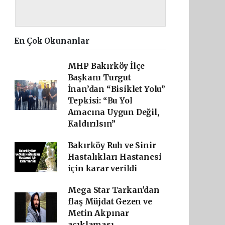
En Çok Okunanlar
MHP Bakırköy İlçe
Başkanı Turgut
İnan’dan “Bisiklet Yolu”
Tepkisi: “Bu Yol
Amacına Uygun Değil,
Kaldırılsın”
Bakırköy Ruh ve Sinir
Hastalıkları Hastanesi
için karar verildi
Mega Star Tarkan'dan
flaş Müjdat Gezen ve
Metin Akpınar
açıklaması