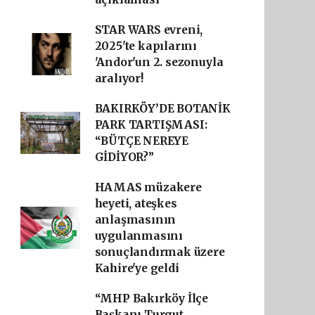
STAR WARS evreni,
2025'te kapılarını
'Andor'un 2. sezonuyla
aralıyor!
BAKIRKÖY’DE BOTANİK
PARK TARTIŞMASI:
“BÜTÇE NEREYE
GİDİYOR?”
HAMAS müzakere
heyeti, ateşkes
anlaşmasının
uygulanmasını
sonuçlandırmak üzere
Kahire'ye geldi
“MHP Bakırköy İlçe
Başkanı Turgut