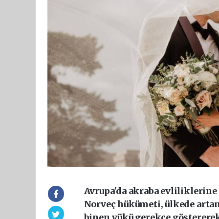
Avrupa'da akraba evliliklerine 
Norveç hükümeti, ülkede artan
binen yükü gerekçe göstererek 