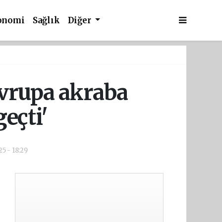
onomi
Sağlık
Diğer
Avrupa akraba
eçti'
25 - 18:29