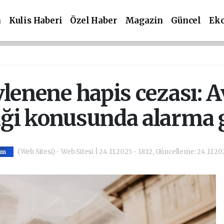
m
Kulis Haberi
Özel Haber
Magazin
Güncel
Ek
vlenene hapis cezası: 
liği konusunda alarma g
(Web Sitesi) - Web Sitesi | 24.11.2025 - 18:12, Güncelleme: 24.11.20
em