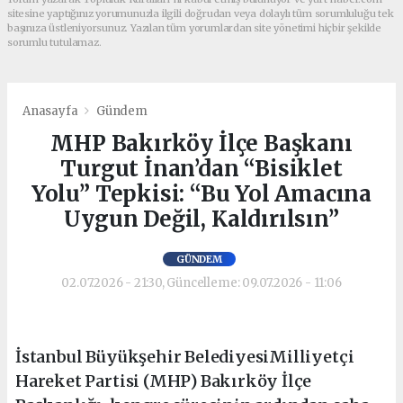
sitesine yaptığınız yorumunuzla ilgili doğrudan veya dolaylı tüm sorumluluğu tek
başınıza üstleniyorsunuz. Yazılan tüm yorumlardan site yönetimi hiçbir şekilde
sorumlu tutulamaz.
Anasayfa
Gündem
MHP Bakırköy İlçe Başkanı
Turgut İnan’dan “Bisiklet
Yolu” Tepkisi: “Bu Yol Amacına
Uygun Değil, Kaldırılsın”
GÜNDEM
02.07.2026 - 21:30, Güncelleme: 09.07.2026 - 11:06
İstanbul Büyükşehir BelediyesiMilliyetçi
Hareket Partisi (MHP) Bakırköy İlçe