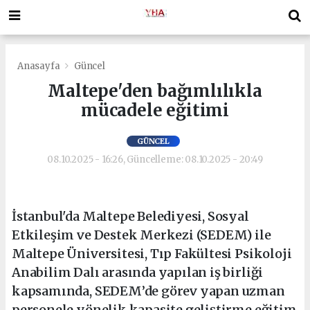
Anasayfa
Güncel
Maltepe'den bağımlılıkla
mücadele eğitimi
GÜNCEL
08.10.2025 - 16:26, Güncelleme: 08.10.2025 - 20:49
İstanbul'da Maltepe Belediyesi, Sosyal
Etkileşim ve Destek Merkezi (SEDEM) ile
Maltepe Üniversitesi, Tıp Fakültesi Psikoloji
Anabilim Dalı arasında yapılan iş birliği
kapsamında, SEDEM’de görev yapan uzman
personele yönelik kapasite geliştirme eğitim