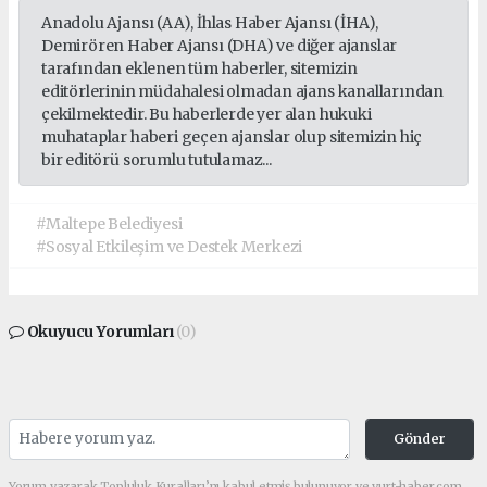
Anadolu Ajansı (AA), İhlas Haber Ajansı (İHA),
Demirören Haber Ajansı (DHA) ve diğer ajanslar
tarafından eklenen tüm haberler, sitemizin
editörlerinin müdahalesi olmadan ajans kanallarından
çekilmektedir. Bu haberlerde yer alan hukuki
muhataplar haberi geçen ajanslar olup sitemizin hiç
bir editörü sorumlu tutulamaz...
#Maltepe Belediyesi
#Sosyal Etkileşim ve Destek Merkezi
Okuyucu Yorumları
(0)
Gönder
Yorum yazarak Topluluk Kuralları’nı kabul etmiş bulunuyor ve yurt-haber.com