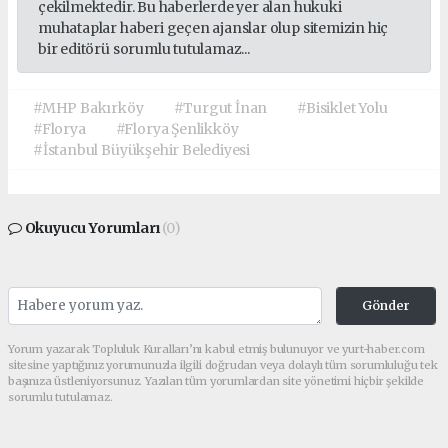
çekilmektedir. Bu haberlerde yer alan hukuki
muhataplar haberi geçen ajanslar olup sitemizin hiç
bir editörü sorumlu tutulamaz...
#MHP Bakırköy
#Turgut İnan
#Bisiklet Yolu
#Florya
#Florya Şenlikköy
#İstanbul Büyükşehir Belediyesi
Okuyucu Yorumları
(0)
Gönder
Yorum yazarak Topluluk Kuralları’nı kabul etmiş bulunuyor ve yurt-haber.com
sitesine yaptığınız yorumunuzla ilgili doğrudan veya dolaylı tüm sorumluluğu tek
başınıza üstleniyorsunuz. Yazılan tüm yorumlardan site yönetimi hiçbir şekilde
sorumlu tutulamaz.