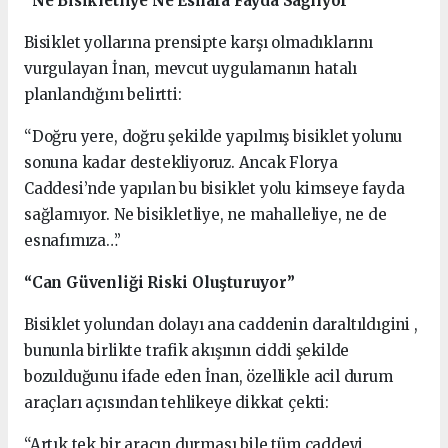
“Ne Bisikletliye Ne Esnafa Fayda Sağlıyor”
Bisiklet yollarına prensipte karşı olmadıklarını
vurgulayan İnan, mevcut uygulamanın hatalı
planlandığını belirtti:
“Doğru yere, doğru şekilde yapılmış bisiklet yolunu
sonuna kadar destekliyoruz. Ancak Florya
Caddesi’nde yapılan bu bisiklet yolu kimseye fayda
sağlamıyor. Ne bisikletliye, ne mahalleliye, ne de
esnafımıza…”
“Can Güvenliği Riski Oluşturuyor”
Bisiklet yolundan dolayı ana caddenin daraltıldıgini ,
bununla birlikte trafik akışının ciddi şekilde
bozulduğunu ifade eden İnan, özellikle acil durum
araçları açısından tehlikeye dikkat çekti:
“Artık tek bir aracın durması bile tüm caddeyi