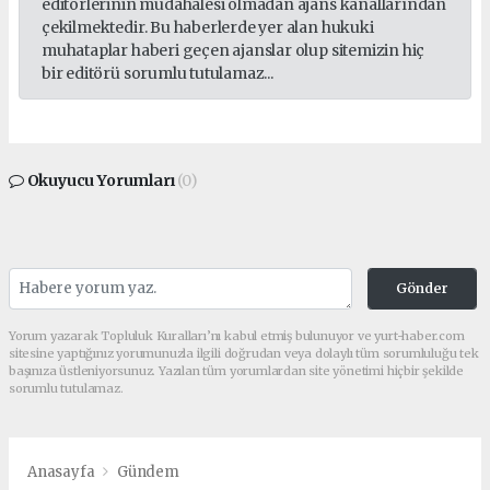
editörlerinin müdahalesi olmadan ajans kanallarından
çekilmektedir. Bu haberlerde yer alan hukuki
muhataplar haberi geçen ajanslar olup sitemizin hiç
bir editörü sorumlu tutulamaz...
Okuyucu Yorumları
(0)
Gönder
Yorum yazarak Topluluk Kuralları’nı kabul etmiş bulunuyor ve yurt-haber.com
sitesine yaptığınız yorumunuzla ilgili doğrudan veya dolaylı tüm sorumluluğu tek
başınıza üstleniyorsunuz. Yazılan tüm yorumlardan site yönetimi hiçbir şekilde
sorumlu tutulamaz.
Anasayfa
Gündem