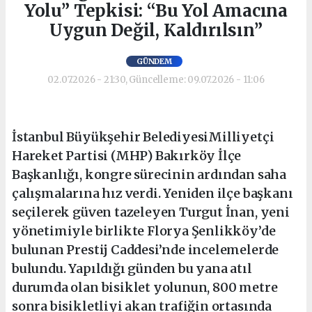
Yolu” Tepkisi: “Bu Yol Amacına
Uygun Değil, Kaldırılsın”
GÜNDEM
02.07.2026 - 21:30, Güncelleme: 09.07.2026 - 11:06
İstanbul Büyükşehir BelediyesiMilliyetçi
Hareket Partisi (MHP) Bakırköy İlçe
Başkanlığı, kongre sürecinin ardından saha
çalışmalarına hız verdi. Yeniden ilçe başkanı
seçilerek güven tazeleyen Turgut İnan, yeni
yönetimiyle birlikte Florya Şenlikköy’de
bulunan Prestij Caddesi’nde incelemelerde
bulundu. Yapıldığı günden bu yana atıl
durumda olan bisiklet yolunun, 800 metre
sonra bisikletliyi akan trafiğin ortasında