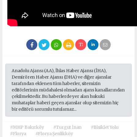
Anadolu Ajansı (AA), İhlas Haber Ajansı (İHA),
Demirören Haber Ajansı (DHA) ve diğer ajanslar
tarafından eklenen tüm haberler, sitemizin
editörlerinin müdahalesi olmadan ajans kanallarından
çekilmektedir. Bu haberlerde yer alan hukuki
muhataplar haberi geçen ajanslar olup sitemizin hiç
bir editörü sorumlu tutulamaz...
#MHP Bakırköy
#Turgut İnan
#Bisiklet Yolu
#Florya
#Florya Şenlikköy