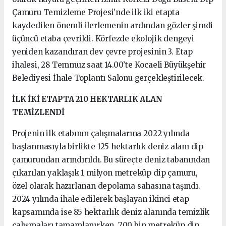
Çamuru Temizleme Projesi’nde ilk iki etapta
kaydedilen önemli ilerlemenin ardından gözler şimdi
üçüncü etaba çevrildi. Körfezde ekolojik dengeyi
yeniden kazandıran dev çevre projesinin 3. Etap
ihalesi, 28 Temmuz saat 14.00’te Kocaeli Büyükşehir
Belediyesi İhale Toplantı Salonu gerçekleştirilecek.
İLK İKİ ETAPTA 210 HEKTARLIK ALAN
TEMİZLENDİ
Projenin ilk etabının çalışmalarına 2022 yılında
başlanmasıyla birlikte 125 hektarlık deniz alanı dip
çamurundan arındırıldı. Bu süreçte deniz tabanından
çıkarılan yaklaşık 1 milyon metreküp dip çamuru,
özel olarak hazırlanan depolama sahasına taşındı.
2024 yılında ihale edilerek başlayan ikinci etap
kapsamında ise 85 hektarlık deniz alanında temizlik
çalışmaları tamamlanırken, 700 bin metreküp dip