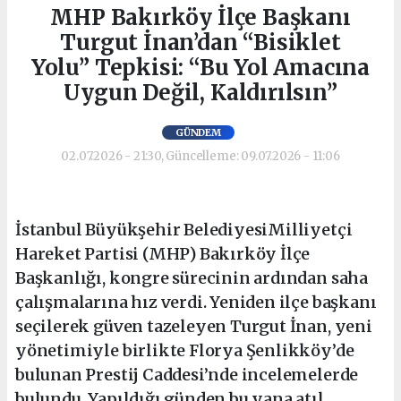
MHP Bakırköy İlçe Başkanı
Turgut İnan’dan “Bisiklet
Yolu” Tepkisi: “Bu Yol Amacına
Uygun Değil, Kaldırılsın”
GÜNDEM
02.07.2026 - 21:30, Güncelleme: 09.07.2026 - 11:06
İstanbul Büyükşehir BelediyesiMilliyetçi
Hareket Partisi (MHP) Bakırköy İlçe
Başkanlığı, kongre sürecinin ardından saha
çalışmalarına hız verdi. Yeniden ilçe başkanı
seçilerek güven tazeleyen Turgut İnan, yeni
yönetimiyle birlikte Florya Şenlikköy’de
bulunan Prestij Caddesi’nde incelemelerde
bulundu. Yapıldığı günden bu yana atıl