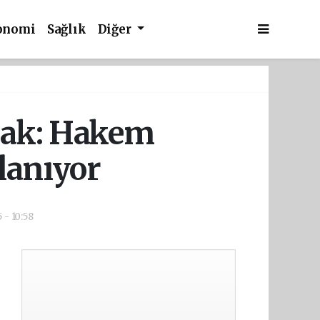
onomi
Sağlık
Diğer
cak: Hakem
lanıyor
 - 10:58