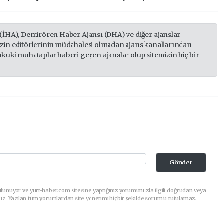
 (İHA), Demirören Haber Ajansı (DHA) ve diğer ajanslar
izin editörlerinin müdahalesi olmadan ajans kanallarından
ukuki muhataplar haberi geçen ajanslar olup sitemizin hiç bir
Gönder
lunuyor ve yurt-haber.com sitesine yaptığınız yorumunuzla ilgili doğrudan veya
uz. Yazılan tüm yorumlardan site yönetimi hiçbir şekilde sorumlu tutulamaz.