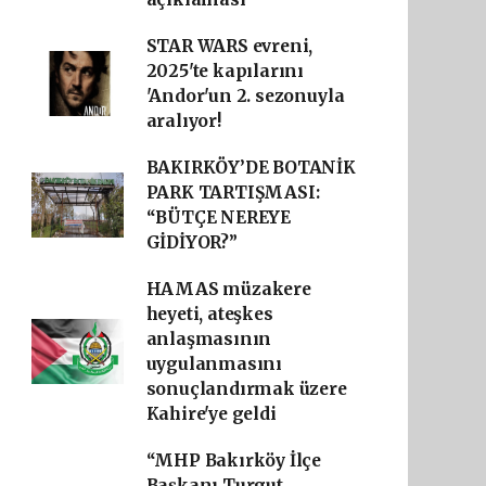
STAR WARS evreni,
2025'te kapılarını
'Andor'un 2. sezonuyla
aralıyor!
BAKIRKÖY’DE BOTANİK
PARK TARTIŞMASI:
“BÜTÇE NEREYE
GİDİYOR?”
HAMAS müzakere
heyeti, ateşkes
anlaşmasının
uygulanmasını
sonuçlandırmak üzere
Kahire'ye geldi
“MHP Bakırköy İlçe
Başkanı Turgut