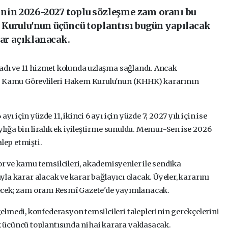
nin 2026-2027 toplu sözleşme zam oranı bu
Kurulu'nun üçüncü toplantısı bugün yapılacak
dar açıklanacak.
ladı ve 11 hizmet kolunda uzlaşma sağlandı. Ancak
ı, Kamu Görevlileri Hakem Kurulu'nun (KHHK) kararının
ı için yüzde 11, ikinci 6 ayı için yüzde 7; 2027 yılı için ise
aylığa bin liralık ek iyileştirme sunuldu. Memur-Sen ise 2026
lep etmişti.
 ve kamu temsilcileri, akademisyenler ile sendika
uyla karar alacak ve karar bağlayıcı olacak. Üyeler, kararını
irecek; zam oranı Resmî Gazete'de yayımlanacak.
lmedi, konfederasyon temsilcileri taleplerinin gerekçelerini
 üçüncü toplantısında nihai karara yaklaşacak.