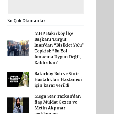
En Çok Okunanlar
MHP Bakırköy İlçe
Başkanı Turgut
İnan’dan “Bisiklet Yolu”
Tepkisi: “Bu Yol
Amacına Uygun Değil,
Kaldırılsın”
Bakırköy Ruh ve Sinir
Hastalıkları Hastanesi
için karar verildi
Mega Star Tarkan'dan
flaş Müjdat Gezen ve
Metin Akpınar
açıklaması