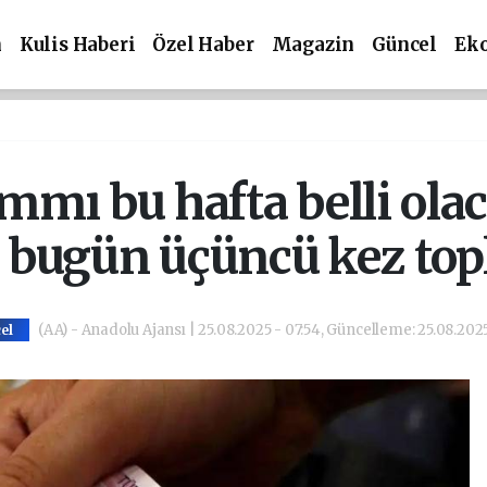
m
Kulis Haberi
Özel Haber
Magazin
Güncel
Ek
mı bu hafta belli ola
 bugün üçüncü kez top
(AA) - Anadolu Ajansı | 25.08.2025 - 07:54, Güncelleme: 25.08.2025
el