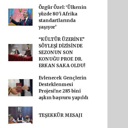
Özgür Özel: ‘Ülkenin
yüzde 80'i Afrika
standartlarında
yaşıyor’
“KÜLTÜR ÜZERİNE”
SÖYLEŞİ DİZİSİNDE
SEZONUN SON
KONUĞU PROF. DR.
ERKAN SAKA OLDU!
Evlenecek Gençlerin
Desteklenmesi
Projesi'ne 285 bini
aşkın başvuru yapıldı
TEŞEKKÜR MESAJI