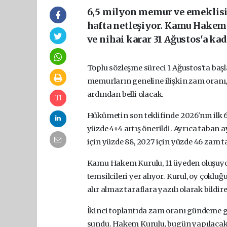
6,5 milyon memur ve emeklisi
hafta netleşiyor. Kamu Hakem 
ve nihai karar 31 Ağustos'a ka
Toplu sözleşme süreci 1 Ağustos'ta baş
memurların geneline ilişkin zam oran
ardından belli olacak.
Hükümetin son teklifinde 2026'nın ilk 6 ay
yüzde 4+4 artış önerildi. Ayrıca taban 
için yüzde 88, 2027 için yüzde 46 zam ta
Kamu Hakem Kurulu, 11 üyeden oluşuyor
temsilcileri yer alıyor. Kurul, oy çokluğ
alır almaz taraflara yazılı olarak bild
İkinci toplantıda zam oranı gündeme ge
sundu. Hakem Kurulu, bugün yapılacak