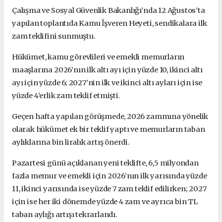
Çalışma ve Sosyal Güvenlik Bakanlığı’nda 12 Ağustos’ta
yapılan toplantıda Kamu İşveren Heyeti, sendikalara ilk
zam teklifini sunmuştu.
Hükümet, kamu görevlileri ve emekli memurların
maaşlarına 2026’nın ilk altı ayı için yüzde 10, ikinci altı
ayı için yüzde 6; 2027’nin ilk ve ikinci altı ayları için ise
yüzde 4’erlik zam teklif etmişti.
Geçen hafta yapılan görüşmede, 2026 zammına yönelik
olarak hükümet ek bir teklif yaptı ve memurların taban
aylıklarına bin liralık artış önerdi.
Pazartesi günü açıklanan yeni teklifte, 6,5 milyondan
fazla memur ve emekli için 2026’nın ilk yarısında yüzde
11, ikinci yarısında ise yüzde 7 zam teklif edilirken; 2027
için ise her iki dönemde yüzde 4 zam ve ayrıca bin TL
taban aylığı artışı tekrarlandı.