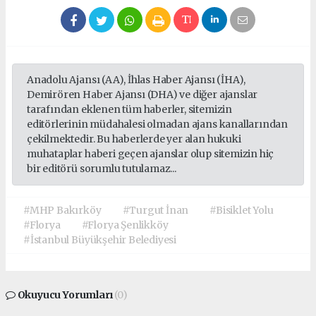
Anadolu Ajansı (AA), İhlas Haber Ajansı (İHA),
Demirören Haber Ajansı (DHA) ve diğer ajanslar
tarafından eklenen tüm haberler, sitemizin
editörlerinin müdahalesi olmadan ajans kanallarından
çekilmektedir. Bu haberlerde yer alan hukuki
muhataplar haberi geçen ajanslar olup sitemizin hiç
bir editörü sorumlu tutulamaz...
#MHP Bakırköy
#Turgut İnan
#Bisiklet Yolu
#Florya
#Florya Şenlikköy
#İstanbul Büyükşehir Belediyesi
Okuyucu Yorumları
(0)