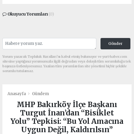
Okuyucu Yorumları
(0)
Gönder
Yorum yazarak Topluluk Kuralları’nı kabul etmiş bulunuyor ve yurt-haber.com
sitesine yaptığınız yorumunuzla ilgili doğrudan veya dolaylı tüm sorumluluğu tek
başınıza üstleniyorsunuz. Yazılan tüm yorumlardan site yönetimi hiçbir şekilde
sorumlu tutulamaz.
Anasayfa
Gündem
MHP Bakırköy İlçe Başkanı
Turgut İnan’dan “Bisiklet
Yolu” Tepkisi: “Bu Yol Amacına
Uygun Değil, Kaldırılsın”