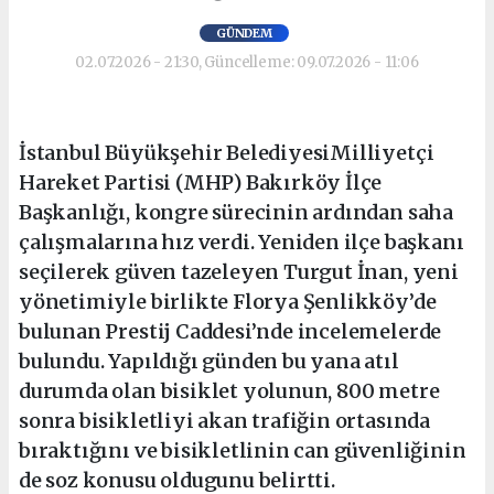
GÜNDEM
02.07.2026 - 21:30, Güncelleme: 09.07.2026 - 11:06
İstanbul Büyükşehir BelediyesiMilliyetçi
Hareket Partisi (MHP) Bakırköy İlçe
Başkanlığı, kongre sürecinin ardından saha
çalışmalarına hız verdi. Yeniden ilçe başkanı
seçilerek güven tazeleyen Turgut İnan, yeni
yönetimiyle birlikte Florya Şenlikköy’de
bulunan Prestij Caddesi’nde incelemelerde
bulundu. Yapıldığı günden bu yana atıl
durumda olan bisiklet yolunun, 800 metre
sonra bisikletliyi akan trafiğin ortasında
bıraktığını ve bisikletlinin can güvenliğinin
de soz konusu oldugunu belirtti.