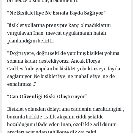
bir nebze olsun duyurabilmektir.”
“Ne Bisikletliye Ne Esnafa Fayda Sağlıyor”
Bisiklet yollarına prensipte karşı olmadıklarını
vurgulayan İnan, mevcut uygulamanın hatalı
planlandığını belirtti:
“Doğru yere, doğru şekilde yapılmış bisiklet yolunu
sonuna kadar destekliyoruz. Ancak Florya
Caddesi’nde yapılan bu bisiklet yolu kimseye fayda
sağlamıyor. Ne bisikletliye, ne mahalleliye, ne de
esnafımıza…”
“Can Güvenliği Riski Oluşturuyor”
Bisiklet yolundan dolayı ana caddenin daraltıldıgini ,
bununla birlikte trafik akışının ciddi şekilde
bozulduğunu ifade eden İnan, özellikle acil durum
araçları açısından tehlikeye dikkat çekti: