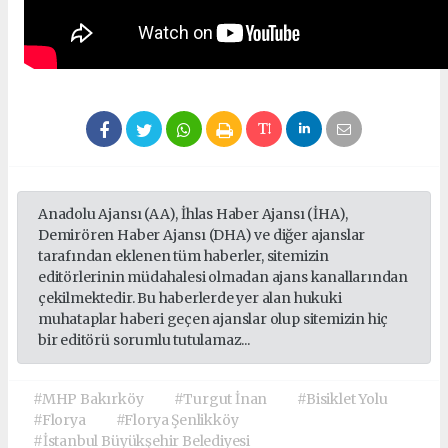
Anadolu Ajansı (AA), İhlas Haber Ajansı (İHA),
Demirören Haber Ajansı (DHA) ve diğer ajanslar
tarafından eklenen tüm haberler, sitemizin
editörlerinin müdahalesi olmadan ajans kanallarından
çekilmektedir. Bu haberlerde yer alan hukuki
muhataplar haberi geçen ajanslar olup sitemizin hiç
bir editörü sorumlu tutulamaz...
#MHP Bakırköy
#Turgut İnan
#Bisiklet Yolu
#Florya
#Florya Şenlikköy
#İstanbul Büyükşehir Belediyesi