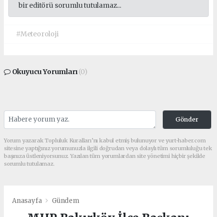
bir editörü sorumlu tutulamaz...
#Meteoroloji
Okuyucu Yorumları
(0)
Gönder
Yorum yazarak Topluluk Kuralları’nı kabul etmiş bulunuyor ve yurt-haber.com
sitesine yaptığınız yorumunuzla ilgili doğrudan veya dolaylı tüm sorumluluğu tek
başınıza üstleniyorsunuz. Yazılan tüm yorumlardan site yönetimi hiçbir şekilde
sorumlu tutulamaz.
Anasayfa
Gündem