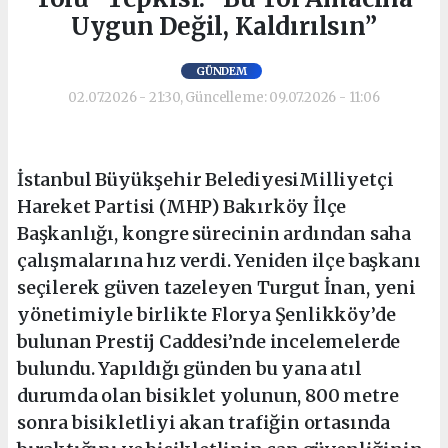
Uygun Değil, Kaldırılsın”
GÜNDEM
02.07.2026 - 21:30, Güncelleme: 09.07.2026 - 11:06
İstanbul Büyükşehir BelediyesiMilliyetçi
Hareket Partisi (MHP) Bakırköy İlçe
Başkanlığı, kongre sürecinin ardından saha
çalışmalarına hız verdi. Yeniden ilçe başkanı
seçilerek güven tazeleyen Turgut İnan, yeni
yönetimiyle birlikte Florya Şenlikköy’de
bulunan Prestij Caddesi’nde incelemelerde
bulundu. Yapıldığı günden bu yana atıl
durumda olan bisiklet yolunun, 800 metre
sonra bisikletliyi akan trafiğin ortasında