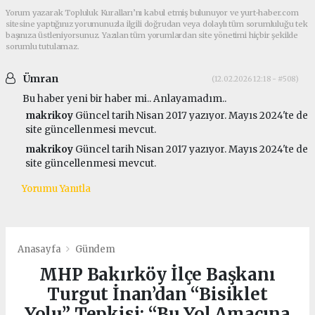
Yorum yazarak Topluluk Kuralları’nı kabul etmiş bulunuyor ve yurt-haber.com
sitesine yaptığınız yorumunuzla ilgili doğrudan veya dolaylı tüm sorumluluğu tek
başınıza üstleniyorsunuz. Yazılan tüm yorumlardan site yönetimi hiçbir şekilde
sorumlu tutulamaz.
Ümran
(12.02.2026 12:18 - #508)
Bu haber yeni bir haber mi.. Anlayamadım..
makrikoy
Güncel tarih Nisan 2017 yazıyor. Mayıs 2024'te de
site güncellenmesi mevcut.
makrikoy
Güncel tarih Nisan 2017 yazıyor. Mayıs 2024'te de
site güncellenmesi mevcut.
Yorumu Yanıtla
Anasayfa
Gündem
MHP Bakırköy İlçe Başkanı
Turgut İnan’dan “Bisiklet
Yolu” Tepkisi: “Bu Yol Amacına