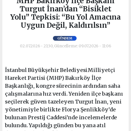
MHP Bakırköy İlçe Başkanı
Turgut İnan’dan “Bisiklet
Yolu” Tepkisi: “Bu Yol Amacına
Uygun Değil, Kaldırılsın”
GÜNDEM
02.07.2026 - 21:30, Güncelleme: 09.07.2026 - 11:06
İstanbul Büyükşehir BelediyesiMilliyetçi
Hareket Partisi (MHP) Bakırköy İlçe
Başkanlığı, kongre sürecinin ardından saha
çalışmalarına hız verdi. Yeniden ilçe başkanı
seçilerek güven tazeleyen Turgut İnan, yeni
yönetimiyle birlikte Florya Şenlikköy’de
bulunan Prestij Caddesi’nde incelemelerde
bulundu. Yapıldığı günden bu yana atıl