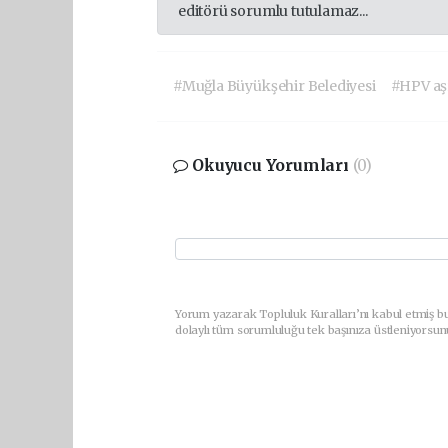
editörü sorumlu tutulamaz...
#Muğla Büyükşehir Belediyesi
#HPV aş
Okuyucu Yorumları
(0)
Yorum yazarak Topluluk Kuralları’nı kabul etmiş bu
dolaylı tüm sorumluluğu tek başınıza üstleniyorsun