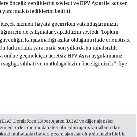
lere öncelik verdiklerini söyledi ve
HPV Aşısı
ile kanser
 yaratmak istediklerini belirtti.
 birçok hizmeti hayata geçirirken vatandaşlarımızın
ğlığını için de çalışmalar yaptıklarını söyledi. Toplum
 güvenliğin karşılamadığı aşılar olduğunu ifade eden Aras,
da farkındalık yaratmak, son yıllarda bu rahatsızlık
da önüne geçmek için ücretsiz
HPV Aşısı
uygulamamız
sağlığı, sıhhati ve mutluluğu bizim önceliğimizdir" diye
 (İHA), Demirören Haber Ajansı (DHA) ve diğer ajanslar
izin editörlerinin müdahalesi olmadan ajans kanallarından
ukuki muhataplar haberi geçen ajanslar olup sitemizin hiç bir