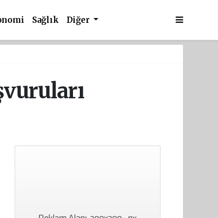
onomi
Sağlık
Diğer
şvuruları