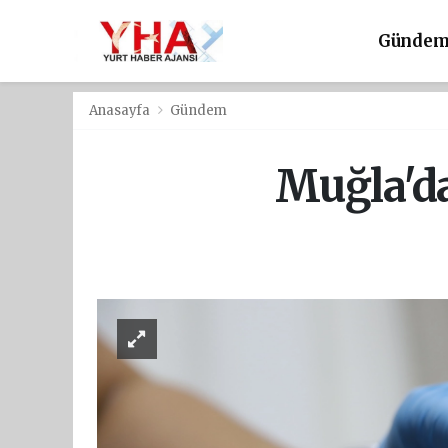
Günde
Anasayfa
Gündem
Muğla'da