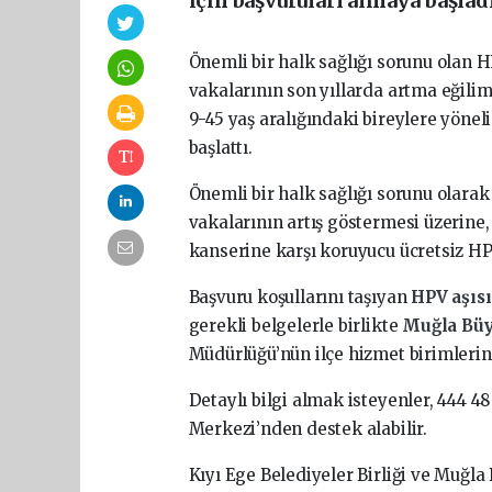
için başvuruları almaya başladı
Önemli bir halk sağlığı sorunu olan 
vakalarının son yıllarda artma eğil
9-45 yaş aralığındaki bireylere yönel
başlattı.
Önemli bir halk sağlığı sorunu olara
vakalarının artış göstermesi üzerine
kanserine karşı koruyucu ücretsiz HPV
Başvuru koşullarını taşıyan
HPV aşıs
gerekli belgelerle birlikte
Muğla Büy
Müdürlüğü’nün ilçe hizmet birimleri
Detaylı bilgi almak isteyenler, 444 4
Merkezi’nden destek alabilir.
Kıyı Ege Belediyeler Birliği ve Muğl