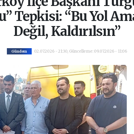
öy İlçe Başkanı Turg
lu” Tepkisi: “Bu Yol 
Değil, Kaldırılsın”
02.07.2026 - 21:30, Güncelleme: 09.07.2026 - 11:06
Gündem