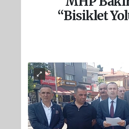
MHP Bakırk
“Bisiklet Yo