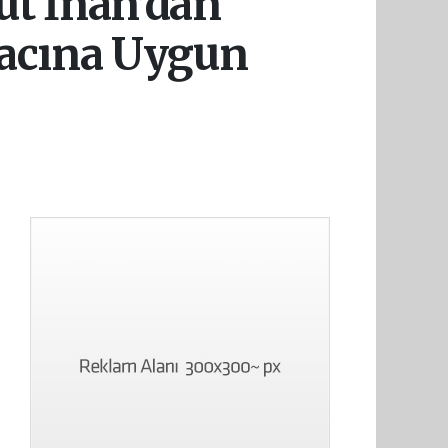
ut İnan’dan
Amacına Uygun