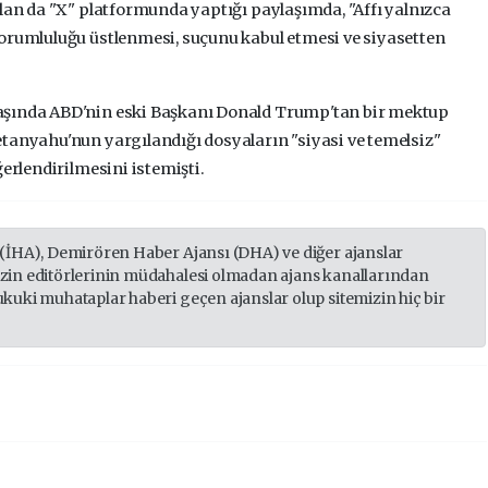
olan da "X" platformunda yaptığı paylaşımda, "Affı yalnızca
sorumluluğu üstlenmesi, suçunu kabul etmesi ve siyasetten
aşında ABD'nin eski Başkanı Donald Trump'tan bir mektup
tanyahu'nun yargılandığı dosyaların "siyasi ve temelsiz"
ğerlendirilmesini istemişti.
 (İHA), Demirören Haber Ajansı (DHA) ve diğer ajanslar
izin editörlerinin müdahalesi olmadan ajans kanallarından
ukuki muhataplar haberi geçen ajanslar olup sitemizin hiç bir