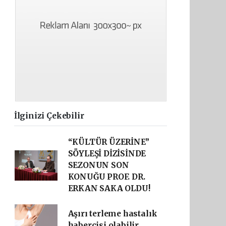
İlginizi Çekebilir
“KÜLTÜR ÜZERİNE”
SÖYLEŞİ DİZİSİNDE
SEZONUN SON
KONUĞU PROF. DR.
ERKAN SAKA OLDU!
Aşırı terleme hastalık
habercisi olabilir