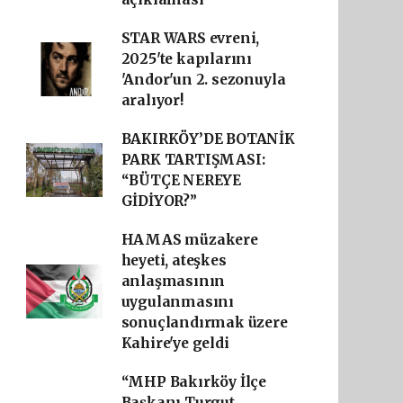
STAR WARS evreni,
2025'te kapılarını
'Andor'un 2. sezonuyla
aralıyor!
BAKIRKÖY’DE BOTANİK
PARK TARTIŞMASI:
“BÜTÇE NEREYE
GİDİYOR?”
HAMAS müzakere
heyeti, ateşkes
anlaşmasının
uygulanmasını
sonuçlandırmak üzere
Kahire'ye geldi
“MHP Bakırköy İlçe
Başkanı Turgut