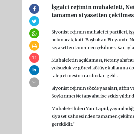
İşgalci rejimin muhalefeti, N
tamamen siyasetten çekilmesi
Siyonist rejimin muhalefet partileri, 
bulunarak, katil Başbakan Binyamin Net
siyasetten tamamen çekilmesi şartıyla d
Muhalefetin açıklaması, Netanyahu'nun
yolsuzluk ve görevi kötüye kullanma do
talep etmesinin ardından geldi.
Siyonist rejimin sözde yasaları, affın v
Soykırımcı
Netanyahu
ise sekiz yıldı
Muhalefet lideri Yair Lapid, yayımladığ
siyaset sahnesinden tamamen çekilmede
gereklidir."