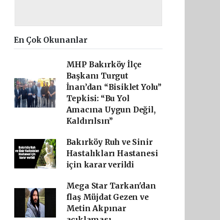
En Çok Okunanlar
MHP Bakırköy İlçe
Başkanı Turgut
İnan’dan “Bisiklet Yolu”
Tepkisi: “Bu Yol
Amacına Uygun Değil,
Kaldırılsın”
Bakırköy Ruh ve Sinir
Hastalıkları Hastanesi
için karar verildi
Mega Star Tarkan'dan
flaş Müjdat Gezen ve
Metin Akpınar
açıklaması