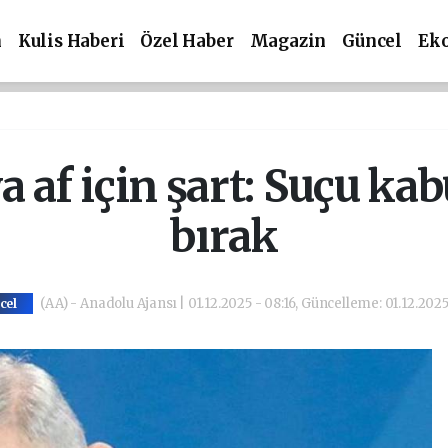
m
Kulis Haberi
Özel Haber
Magazin
Güncel
Ek
af için şart: Suçu kabu
bırak
(AA) - Anadolu Ajansı | 01.12.2025 - 08:16, Güncelleme: 01.12.2025 
cel