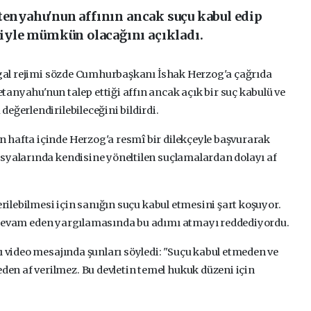
etenyahu'nun affının ancak suçu kabul edip
yle mümkün olacağını açıkladı.
işgal rejimi sözde Cumhurbaşkanı İshak Herzog'a çağrıda
anyahu'nun talep ettiği affın ancak açık bir suç kabulü ve
eğerlendirilebileceğini bildirdi.
 hafta içinde Herzog'a resmî bir dilekçeyle başvurarak
syalarında kendisine yöneltilen suçlamalardan dolayı af
erilebilmesi için sanığın suçu kabul etmesini şart koşuyor.
r devam eden yargılamasında bu adımı atmayı reddediyordu.
ı video mesajında şunları söyledi: "Suçu kabul etmeden ve
n af verilmez. Bu devletin temel hukuk düzeni için