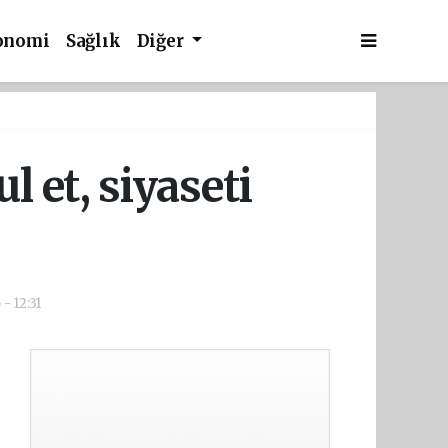
onomi
Sağlık
Diğer
l et, siyaseti
- 12:31