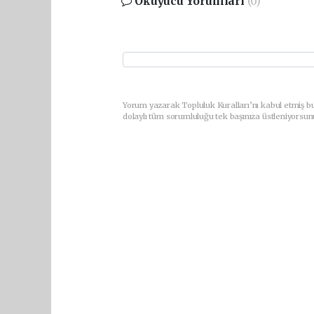
Okuyucu Yorumları
(0)
Yorum yazarak Topluluk Kuralları’nı kabul etmiş bu
dolaylı tüm sorumluluğu tek başınıza üstleniyorsun