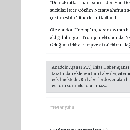
"Demokratlar" partisinin lideri Yair G
suçlular ister. Çözüm, Netanyahu'nun 
çekilmesidir." ifadelerini kullandı.
Öte yandan Herzog'un, kasım ayının b
aldığı biliniyor. Trump mektubunda, Ne
olduğunu iddia etmiş ve af talebinin de
Anadolu Ajansı (AA), İhlas Haber Ajansı
tarafından eklenen tüm haberler, sitem
çekilmektedir. Bu haberlerde yer alan h
editörü sorumlu tutulamaz...
#Netanyahu