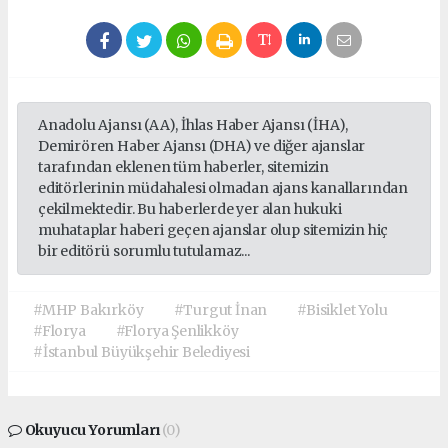
Anadolu Ajansı (AA), İhlas Haber Ajansı (İHA),
Demirören Haber Ajansı (DHA) ve diğer ajanslar
tarafından eklenen tüm haberler, sitemizin
editörlerinin müdahalesi olmadan ajans kanallarından
çekilmektedir. Bu haberlerde yer alan hukuki
muhataplar haberi geçen ajanslar olup sitemizin hiç
bir editörü sorumlu tutulamaz...
#MHP Bakırköy
#Turgut İnan
#Bisiklet Yolu
#Florya
#Florya Şenlikköy
#İstanbul Büyükşehir Belediyesi
Okuyucu Yorumları
(0)