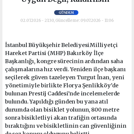
GÜNDEM
02.07.2026 - 21:30, Güncelleme: 09.07.2026 - 11:06
İstanbul Büyükşehir BelediyesiMilliyetçi
Hareket Partisi (MHP) Bakırköy İlçe
Başkanlığı, kongre sürecinin ardından saha
çalışmalarına hız verdi. Yeniden ilçe başkanı
seçilerek güven tazeleyen Turgut İnan, yeni
yönetimiyle birlikte Florya Şenlikköy’de
bulunan Prestij Caddesi’nde incelemelerde
bulundu. Yapıldığı günden bu yana atıl
durumda olan bisiklet yolunun, 800 metre
sonra bisikletliyi akan trafiğin ortasında
bıraktığını ve bisikletlinin can güvenliğinin
de soz konusu oldugunu belirtti.