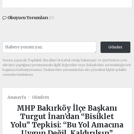
Okuyucu Yorumları
(0)
Gönder
Yorum yazarak Topluluk Kuralları’nı kabul etmiş bulunuyor ve yurt-haber.com
sitesine yaptığınız yorumunuzla ilgili doğrudan veya dolaylı tüm sorumluluğu tek
başınıza üstleniyorsunuz. Yazılan tüm yorumlardan site yönetimi hiçbir şekilde
sorumlu tutulamaz.
Anasayfa
Gündem
MHP Bakırköy İlçe Başkanı
Turgut İnan’dan “Bisiklet
Yolu” Tepkisi: “Bu Yol Amacına
Uygun Değil, Kaldırılsın”