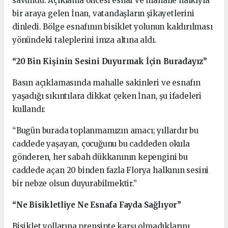
savundu. Açıklama öncesi esnaf ve mahalle halkıyla
bir araya gelen İnan, vatandaşların şikayetlerini
dinledi. Bölge esnafının bisiklet yolunun kaldırılması
yönündeki taleplerini imza altına aldı.
“20 Bin Kişinin Sesini Duyurmak İçin Buradayız”
Basın açıklamasında mahalle sakinleri ve esnafın
yaşadığı sıkıntılara dikkat çeken İnan, şu ifadeleri
kullandı:
“Bugün burada toplanmamızın amacı; yıllardır bu
caddede yaşayan, çocuğunu bu caddeden okula
gönderen, her sabah dükkanının kepengini bu
caddede açan 20 binden fazla Florya halkının sesini
bir nebze olsun duyurabilmektir.”
“Ne Bisikletliye Ne Esnafa Fayda Sağlıyor”
Bisiklet yollarına prensipte karşı olmadıklarını