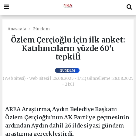
Anasayfa
Gündem
Özlem Çerçioğlu için ilk anket:
Katılımcıların yüzde 60'ı
tepkili
GÜNDEM
(Web Sitesi) - Web Sitesi | 28.08.2025 - 17:27, Güncelleme: 28.08.2025
- 21:01
AREA Araştırma, Aydın Belediye Başkanı
Özlem Çerçioğlu’nun AK Parti'ye geçmesinin
ardından Aydın dahil 26 ilde siyasi gündem
araştırma gerçekleştirdi.