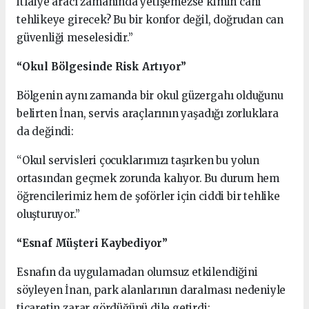
itfaiye aracı zamanında yetişemezse kimin canı
tehlikeye girecek? Bu bir konfor değil, doğrudan can
güvenliği meselesidir.”
“Okul Bölgesinde Risk Artıyor”
Bölgenin aynı zamanda bir okul güzergahı olduğunu
belirten İnan, servis araçlarının yaşadığı zorluklara
da değindi:
“Okul servisleri çocuklarımızı taşırken bu yolun
ortasından geçmek zorunda kalıyor. Bu durum hem
öğrencilerimiz hem de şoförler için ciddi bir tehlike
oluşturuyor.”
“Esnaf Müşteri Kaybediyor”
Esnafın da uygulamadan olumsuz etkilendiğini
söyleyen İnan, park alanlarının daralması nedeniyle
ticaretin zarar gördüğünü dile getirdi: