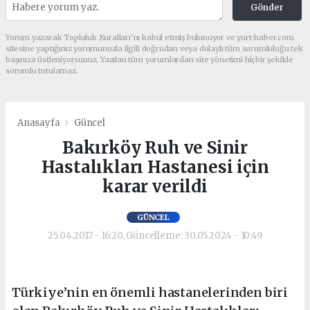
Gönder
Yorum yazarak Topluluk Kuralları’nı kabul etmiş bulunuyor ve yurt-haber.com
sitesine yaptığınız yorumunuzla ilgili doğrudan veya dolaylı tüm sorumluluğu tek
başınıza üstleniyorsunuz. Yazılan tüm yorumlardan site yönetimi hiçbir şekilde
sorumlu tutulamaz.
Anasayfa
Güncel
Bakırköy Ruh ve Sinir
Hastalıkları Hastanesi için
karar verildi
GÜNCEL
25.04.2017 - 16:20, Güncelleme: 30.05.2024 - 10:49
Türkiye’nin en önemli hastanelerinden biri