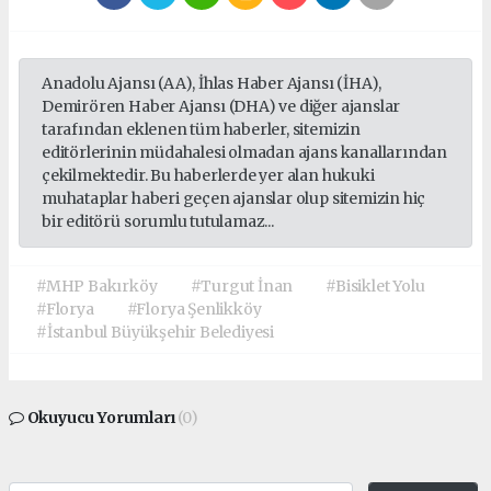
Anadolu Ajansı (AA), İhlas Haber Ajansı (İHA),
Demirören Haber Ajansı (DHA) ve diğer ajanslar
tarafından eklenen tüm haberler, sitemizin
editörlerinin müdahalesi olmadan ajans kanallarından
çekilmektedir. Bu haberlerde yer alan hukuki
muhataplar haberi geçen ajanslar olup sitemizin hiç
bir editörü sorumlu tutulamaz...
#MHP Bakırköy
#Turgut İnan
#Bisiklet Yolu
#Florya
#Florya Şenlikköy
#İstanbul Büyükşehir Belediyesi
Okuyucu Yorumları
(0)