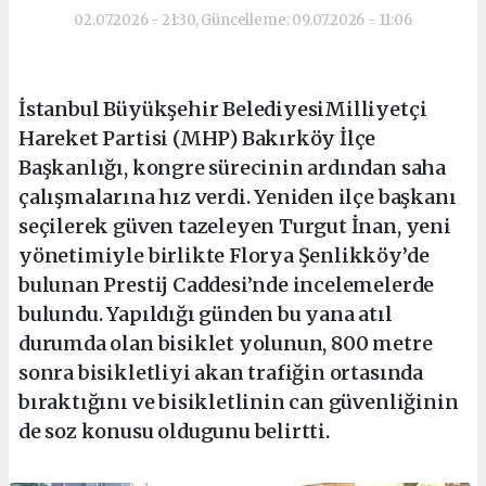
02.07.2026 - 21:30, Güncelleme: 09.07.2026 - 11:06
İstanbul Büyükşehir BelediyesiMilliyetçi
Hareket Partisi (MHP) Bakırköy İlçe
Başkanlığı, kongre sürecinin ardından saha
çalışmalarına hız verdi. Yeniden ilçe başkanı
seçilerek güven tazeleyen Turgut İnan, yeni
yönetimiyle birlikte Florya Şenlikköy’de
bulunan Prestij Caddesi’nde incelemelerde
bulundu. Yapıldığı günden bu yana atıl
durumda olan bisiklet yolunun, 800 metre
sonra bisikletliyi akan trafiğin ortasında
bıraktığını ve bisikletlinin can güvenliğinin
de soz konusu oldugunu belirtti.