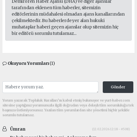
Demirören Haber Ajansı (DHA) ve diğer ajanslar
tarafından eklenen tüm haberler, sitemizin
editörlerinin müdahalesi olmadan ajans kanallarından
çekilmektedir. Bu haberlerde yer alan hukuki
muhataplar haberi geçen ajanslar olup sitemizin hiç
bir editörü sorumlu tutulamaz...
Okuyucu Yorumları
(1)
Gönder
Yorum yazarak Topluluk Kuralları’nı kabul etmiş bulunuyor ve yurt-haber.com
sitesine yaptığınız yorumunuzla ilgili doğrudan veya dolaylı tüm sorumluluğu tek
başınıza üstleniyorsunuz. Yazılan tüm yorumlardan site yönetimi hiçbir şekilde
sorumlu tutulamaz.
Ümran
(12.02.2026 12:18 - #508)