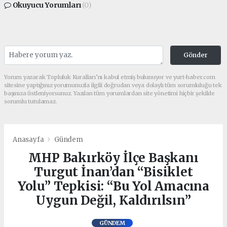
Okuyucu Yorumları
(0)
Gönder
Yorum yazarak Topluluk Kuralları’nı kabul etmiş bulunuyor ve yurt-haber.com
sitesine yaptığınız yorumunuzla ilgili doğrudan veya dolaylı tüm sorumluluğu tek
başınıza üstleniyorsunuz. Yazılan tüm yorumlardan site yönetimi hiçbir şekilde
sorumlu tutulamaz.
Anasayfa
Gündem
MHP Bakırköy İlçe Başkanı
Turgut İnan’dan “Bisiklet
Yolu” Tepkisi: “Bu Yol Amacına
Uygun Değil, Kaldırılsın”
GÜNDEM