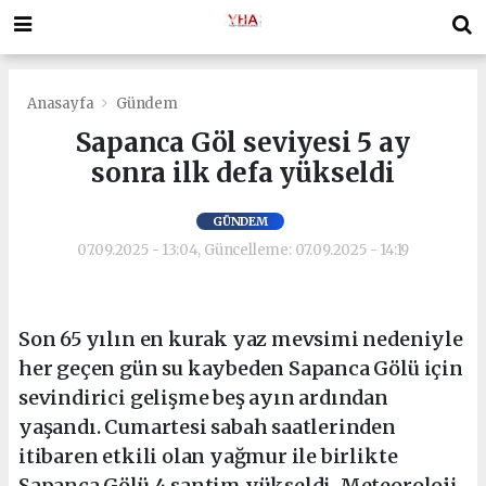
Anasayfa
Gündem
Sapanca Göl seviyesi 5 ay
sonra ilk defa yükseldi
GÜNDEM
07.09.2025 - 13:04, Güncelleme: 07.09.2025 - 14:19
Son 65 yılın en kurak yaz mevsimi nedeniyle
her geçen gün su kaybeden Sapanca Gölü için
sevindirici gelişme beş ayın ardından
yaşandı. Cumartesi sabah saatlerinden
itibaren etkili olan yağmur ile birlikte
Sapanca Gölü 4 santim yükseldi. Meteoroloji