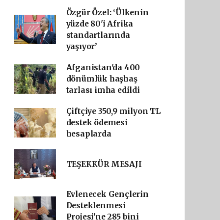
Özgür Özel: ‘Ülkenin
yüzde 80'i Afrika
standartlarında
yaşıyor’
Afganistan'da 400
dönümlük haşhaş
tarlası imha edildi
Çiftçiye 350,9 milyon TL
destek ödemesi
hesaplarda
TEŞEKKÜR MESAJI
Evlenecek Gençlerin
Desteklenmesi
Projesi'ne 285 bini