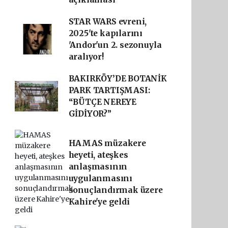
STAR WARS evreni,
2025'te kapılarını
'Andor'un 2. sezonuyla
aralıyor!
BAKIRKÖY’DE BOTANİK
PARK TARTIŞMASI:
“BÜTÇE NEREYE
GİDİYOR?”
HAMAS müzakere
heyeti, ateşkes
anlaşmasının
uygulanmasını
sonuçlandırmak üzere
Kahire'ye geldi