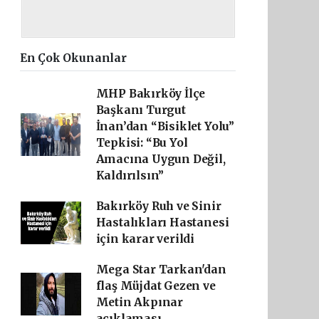
En Çok Okunanlar
MHP Bakırköy İlçe
Başkanı Turgut
İnan’dan “Bisiklet Yolu”
Tepkisi: “Bu Yol
Amacına Uygun Değil,
Kaldırılsın”
Bakırköy Ruh ve Sinir
Hastalıkları Hastanesi
için karar verildi
Mega Star Tarkan'dan
flaş Müjdat Gezen ve
Metin Akpınar
açıklaması