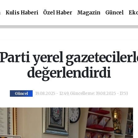
m
Kulis Haberi
Özel Haber
Magazin
Güncel
Ek
 Parti yerel gazetecile
değerlendirdi
19.08.2025 - 12:49, Güncelleme: 19.08.2025 - 17:53
Güncel