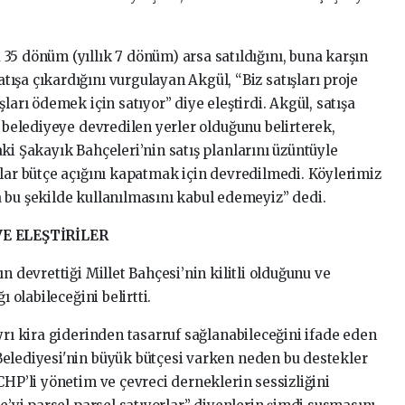
35 dönüm (yıllık 7 dönüm) arsa satıldığını, buna karşın
ışa çıkardığını vurgulayan Akgül, “Biz satışları proje
ları ödemek için satıyor” diye eleştirdi. Akgül, satışa
n belediyeye devredilen yerler olduğunu belirterek,
ki Şakayık Bahçeleri’nin satış planlarını üzüntüyle
alar bütçe açığını kapatmak için devredilmedi. Köylerimiz
 bu şekilde kullanılmasını kabul edemeyiz” dedi.
E ELEŞTİRİLER
n devrettiği Millet Bahçesi’nin kilitli olduğunu ve
ı olabileceğini belirtti.
yrı kira giderinden tasarruf sağlanabileceğini ifade eden
elediyesi'nin büyük bütçesi varken neden bu destekler
CHP’li yönetim ve çevreci derneklerin sessizliğini