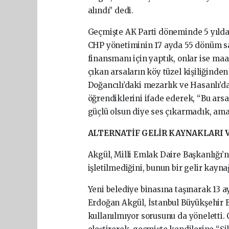
alındı” dedi.
Geçmişte AK Parti döneminde 5 yılda 
CHP yönetiminin 17 ayda 55 dönüm sat
finansmanı için yaptık, onlar ise maaş
çıkan arsaların köy tüzel kişiliğinde
Doğancılı’daki mezarlık ve Hasanlı’da
öğrendiklerini ifade ederek, “Bu ars
güçlü olsun diye ses çıkarmadık, ama
ALTERNATİF GELİR KAYNAKLARI V
Akgül, Milli Emlak Daire Başkanlığı’nı
işletilmediğini, bunun bir gelir kaynağ
Yeni belediye binasına taşınarak 13 a
Erdoğan Akgül, İstanbul Büyükşehir B
kullanılmıyor sorusunu da yöneletti. 