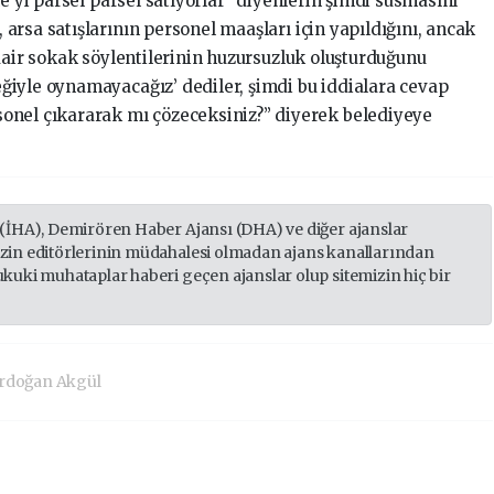
le’yi parsel parsel satıyorlar” diyenlerin şimdi susmasını
rsa satışlarının personel maaşları için yapıldığını, ancak
dair sokak söylentilerinin huzursuzluk oluşturduğunu
iyle oynamayacağız’ dediler, şimdi bu iddialara cevap
onel çıkararak mı çözeceksiniz?” diyerek belediyeye
 (İHA), Demirören Haber Ajansı (DHA) ve diğer ajanslar
izin editörlerinin müdahalesi olmadan ajans kanallarından
ukuki muhataplar haberi geçen ajanslar olup sitemizin hiç bir
rdoğan Akgül