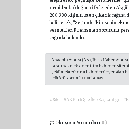
eleştirerek, geçmişte kendilerine “Şi
manidar bulduğunu ifade eden Akgül, a
200-300 kişinin işten çıkarılacağına 
belirterek, “Seçimde ‘kimsenin ekmeğ
vermeliler. Finansman sorununu pers
çağrıda bulundu.
Anadolu Ajansı (AA), İhlas Haber Ajansı
tarafından eklenen tüm haberler, sitem
çekilmektedir. Bu haberlerde yer alan h
editörü sorumlu tutulamaz...
#Şile
#AK Parti Şile İlçe Başkanlığı
#E
Okuyucu Yorumları
(0)