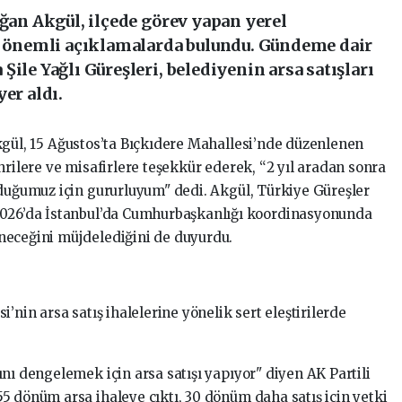
oğan Akgül, ilçede görev yapan yerel
ek önemli açıklamalarda bulundu. Gündeme dair
ile Yağlı Güreşleri, belediyenin arsa satışları
er aldı.
gül, 15 Ağustos’ta Bıçkıdere Mahallesi’nde düzenlenen
hrilere ve misafirlere teşekkür ederek, “2 yıl aradan sonra
lduğumuz için gururluyum" dedi. Akgül, Türkiye Güreşler
2026’da İstanbul’da Cumhurbaşkanlığı koordinasyonunda
neceğini müjdelediğini de duyurdu.
i’nin arsa satış ihalelerine yönelik sert eleştirilerde
nı dengelemek için arsa satışı yapıyor" diyen AK Partili
5 dönüm arsa ihaleye çıktı, 30 dönüm daha satış için yetki