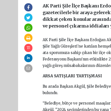
AK Parti Şile İlçe Başkanı Erd
gazetecilerle bir araya geler
dikkat çeken konular arasında Ş
ve personel çıkarma iddiaları y
AK Parti
Şile
İlçe Başkanı Erdoğan Ak
Şile
Yağlı Güreşleri’ne katılan hemşe
ata sporumuza sahip çıkan bir ilçe o
Federasyonu Başkanı’nın etkinlikte 
yağlı güreş müsabakalarının düzenle
ARSA SATIŞLARI TARTIŞMASI
Bu arada Başkan Akgül,
Şile
Belediyes
bulundu.
“Belediye, bütçe ve personel maaşları
Akgül, "2024 seçimlerinden bu yana 5