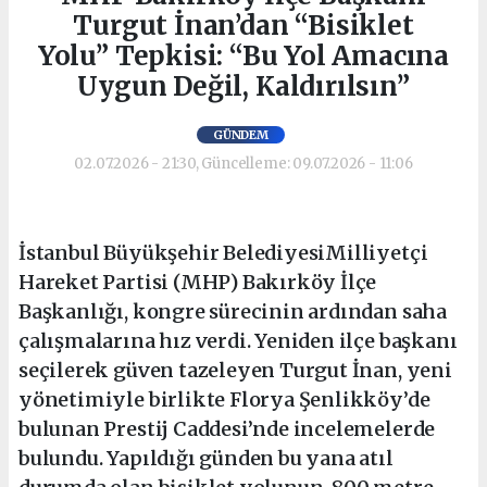
Turgut İnan’dan “Bisiklet
Yolu” Tepkisi: “Bu Yol Amacına
Uygun Değil, Kaldırılsın”
GÜNDEM
02.07.2026 - 21:30, Güncelleme: 09.07.2026 - 11:06
İstanbul Büyükşehir BelediyesiMilliyetçi
Hareket Partisi (MHP) Bakırköy İlçe
Başkanlığı, kongre sürecinin ardından saha
çalışmalarına hız verdi. Yeniden ilçe başkanı
seçilerek güven tazeleyen Turgut İnan, yeni
yönetimiyle birlikte Florya Şenlikköy’de
bulunan Prestij Caddesi’nde incelemelerde
bulundu. Yapıldığı günden bu yana atıl