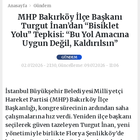
Anasayfa
Gündem
MHP Bakırköy İlçe Başkanı
Turgut İnan’dan “Bisiklet
Yolu” Tepkisi: “Bu Yol Amacına
Uygun Değil, Kaldırılsın”
GÜNDEM
02.07.2026 - 21:30, Güncelleme: 09.07.2026 - 11:06
İstanbul Büyükşehir BelediyesiMilliyetçi
Hareket Partisi (MHP) Bakırköy İlçe
Başkanlığı, kongre sürecinin ardından saha
çalışmalarına hız verdi. Yeniden ilçe başkanı
seçilerek güven tazeleyen Turgut İnan, yeni
yönetimiyle birlikte Florya Şenlikköy’de