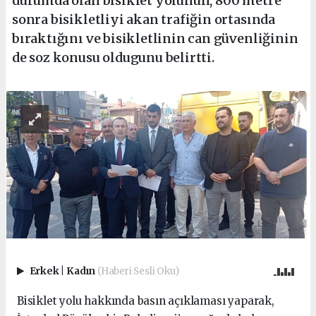
durumda olan bisiklet yolunun, 800 metre
sonra bisikletliyi akan trafiğin ortasında
bıraktığını ve bisikletlinin can güvenliğinin
de soz konusu oldugunu belirtti.
Erkek
|
Kadın
(Haberi Sesli Oku)
Bisiklet yolu hakkında basın açıklaması yaparak,