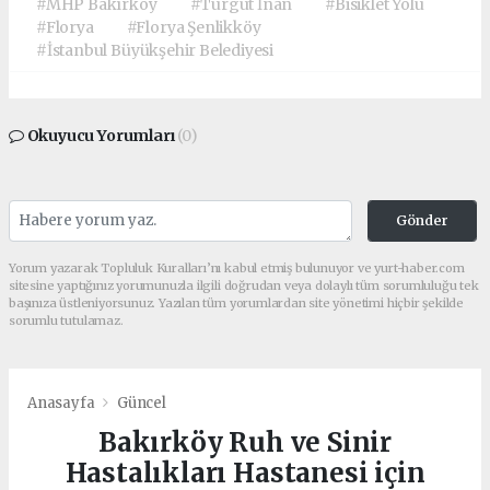
#MHP Bakırköy
#Turgut İnan
#Bisiklet Yolu
#Florya
#Florya Şenlikköy
#İstanbul Büyükşehir Belediyesi
Okuyucu Yorumları
(0)
Gönder
Yorum yazarak Topluluk Kuralları’nı kabul etmiş bulunuyor ve yurt-haber.com
sitesine yaptığınız yorumunuzla ilgili doğrudan veya dolaylı tüm sorumluluğu tek
başınıza üstleniyorsunuz. Yazılan tüm yorumlardan site yönetimi hiçbir şekilde
sorumlu tutulamaz.
Anasayfa
Güncel
Bakırköy Ruh ve Sinir
Hastalıkları Hastanesi için