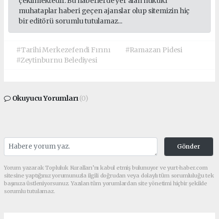
çekilmektedir. Bu haberlerde yer alan hukuki
muhataplar haberi geçen ajanslar olup sitemizin hiç
bir editörü sorumlu tutulamaz...
#Tarihi Merkezefendi Fırını
#Ramazan Pidesi
#Zeytinburnu Belediyesi
Okuyucu Yorumları
(0)
Gönder
Yorum yazarak Topluluk Kuralları’nı kabul etmiş bulunuyor ve yurt-haber.com
sitesine yaptığınız yorumunuzla ilgili doğrudan veya dolaylı tüm sorumluluğu tek
başınıza üstleniyorsunuz. Yazılan tüm yorumlardan site yönetimi hiçbir şekilde
sorumlu tutulamaz.