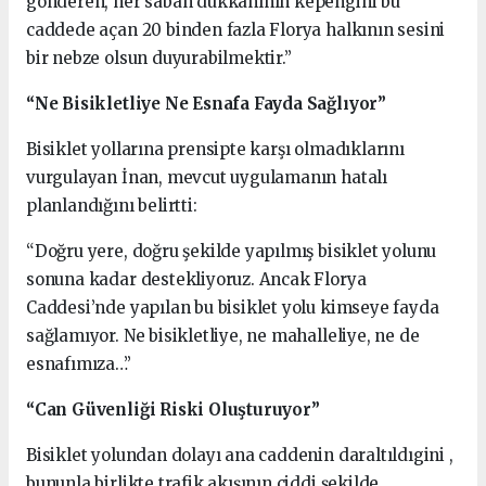
gönderen, her sabah dükkanının kepengini bu
caddede açan 20 binden fazla Florya halkının sesini
bir nebze olsun duyurabilmektir.”
“Ne Bisikletliye Ne Esnafa Fayda Sağlıyor”
Bisiklet yollarına prensipte karşı olmadıklarını
vurgulayan İnan, mevcut uygulamanın hatalı
planlandığını belirtti:
“Doğru yere, doğru şekilde yapılmış bisiklet yolunu
sonuna kadar destekliyoruz. Ancak Florya
Caddesi’nde yapılan bu bisiklet yolu kimseye fayda
sağlamıyor. Ne bisikletliye, ne mahalleliye, ne de
esnafımıza…”
“Can Güvenliği Riski Oluşturuyor”
Bisiklet yolundan dolayı ana caddenin daraltıldıgini ,
bununla birlikte trafik akışının ciddi şekilde