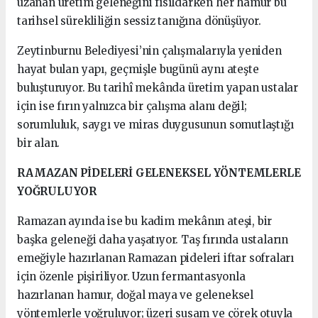
uzanan üretim geleneğini fısıldarken her hamur bu
tarihsel sürekliliğin sessiz tanığına dönüşüyor.
Zeytinburnu Belediyesi’nin çalışmalarıyla yeniden
hayat bulan yapı, geçmişle bugünü aynı ateşte
buluşturuyor. Bu tarihî mekânda üretim yapan ustalar
için ise fırın yalnızca bir çalışma alanı değil;
sorumluluk, saygı ve miras duygusunun somutlaştığı
bir alan.
RAMAZAN PİDELERİ GELENEKSEL YÖNTEMLERLE
YOĞRULUYOR
Ramazan ayında ise bu kadim mekânın ateşi, bir
başka geleneği daha yaşatıyor. Taş fırında ustaların
emeğiyle hazırlanan Ramazan pideleri iftar sofraları
için özenle pişiriliyor. Uzun fermantasyonla
hazırlanan hamur, doğal maya ve geleneksel
yöntemlerle yoğruluyor; üzeri susam ve çörek otuyla