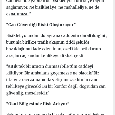
Caddesi’nde yapılan bu bisiklet yolu kimseye fayda
sağlamıyor. Ne bisikletliye, ne mahalleliye, ne de
esnafımıza…”
“Can Güvenliği Riski Oluşturuyor”
Bisiklet yolundan dolayı ana caddenin daraltıldıgini ,
bununla birlikte trafik akışının ciddi şekilde
bozulduğunu ifade eden İnan, özellikle acil durum
araçları açısından tehlikeye dikkat çekti:
“Artık tek bir aracın durması bile tüm caddeyi
kilitliyor. Bir ambulans geçemezse ne olacak? Bir
itfaiye aracı zamanında yetişemezse kimin canı
tehlikeye girecek? Bu bir konfor değil, doğrudan can
güvenliği meselesidir.”
“Okul Bölgesinde Risk Artıyor”
Bölgenin aynı zamanda bir okul güzergahı olduğunu