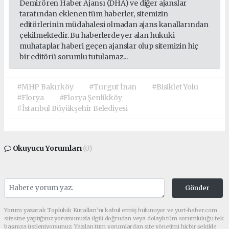
Demirören Haber Ajansı (DHA) ve diğer ajanslar
tarafından eklenen tüm haberler, sitemizin
editörlerinin müdahalesi olmadan ajans kanallarından
çekilmektedir. Bu haberlerde yer alan hukuki
muhataplar haberi geçen ajanslar olup sitemizin hiç
bir editörü sorumlu tutulamaz...
#MHP Bakırköy
#Turgut İnan
#Bisiklet Yolu
#Florya
#Florya Şenlikköy
#İstanbul Büyükşehir Belediyesi
Okuyucu Yorumları
(0)
Gönder
Yorum yazarak Topluluk Kuralları’nı kabul etmiş bulunuyor ve yurt-haber.com
sitesine yaptığınız yorumunuzla ilgili doğrudan veya dolaylı tüm sorumluluğu tek
başınıza üstleniyorsunuz. Yazılan tüm yorumlardan site yönetimi hiçbir şekilde