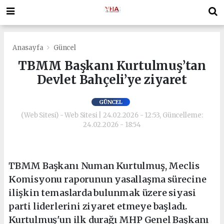
Anasayfa
Güncel
TBMM Başkanı Kurtulmuş’tan
Devlet Bahçeli’ye ziyaret
GÜNCEL
(Web Sitesi) - Web Sitesi | 24.02.2026 - 12:53, Güncelleme:
24.02.2026 - 18:54
TBMM Başkanı Numan Kurtulmuş, Meclis
Komisyonu raporunun yasallaşma sürecine
ilişkin temaslarda bulunmak üzere siyasi
parti liderlerini ziyaret etmeye başladı.
Kurtulmuş'un ilk durağı MHP Genel Başkanı