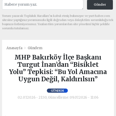
Gönder
Yorum yazarak Topluluk Kuralları’nı kabul etmiş bulunuyor ve yurt-haber.com
sitesine yaptığınız yorumunuzla ilgili doğrudan veya dolaylı tüm sorumluluğu tek
başınıza üstleniyorsunuz. Yazılan tüm yorumlardan site yönetimi hiçbir şekilde
sorumlu tutulamaz.
Anasayfa
Gündem
MHP Bakırköy İlçe Başkanı
Turgut İnan’dan “Bisiklet
Yolu” Tepkisi: “Bu Yol Amacına
Uygun Değil, Kaldırılsın”
GÜNDEM
02.07.2026 - 21:30, Güncelleme: 09.07.2026 - 11:06