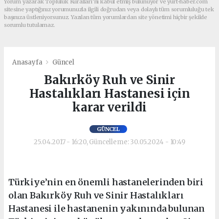
Yorum yazarak Topluluk Kuralları’nı kabul etmiş bulunuyor ve yurt-haber.com
sitesine yaptığınız yorumunuzla ilgili doğrudan veya dolaylı tüm sorumluluğu tek
başınıza üstleniyorsunuz. Yazılan tüm yorumlardan site yönetimi hiçbir şekilde
sorumlu tutulamaz.
Anasayfa
Güncel
Bakırköy Ruh ve Sinir
Hastalıkları Hastanesi için
karar verildi
GÜNCEL
25.04.2017 - 16:20, Güncelleme: 30.05.2024 - 10:49
Türkiye’nin en önemli hastanelerinden biri
olan Bakırköy Ruh ve Sinir Hastalıkları
Hastanesi ile hastanenin yakınında bulunan