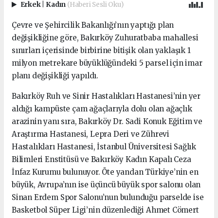
Erkek
|
Kadın
(Haberi Sesli Oku)
Çevre ve Şehircilik Bakanlığı’nın yaptığı plan
değişikliğine göre, Bakırköy Zuhuratbaba mahallesi
sınırları içerisinde birbirine bitişik olan yaklaşık 1
milyon metrekare büyüklüğündeki 5 parsel için imar
planı değişikliği yapıldı.
Bakırköy Ruh ve Sinir Hastalıkları Hastanesi’nin yer
aldığı kampüste çam ağaçlarıyla dolu olan ağaçlık
arazinin yanı sıra, Bakırköy Dr. Sadi Konuk Eğitim ve
Araştırma Hastanesi, Lepra Deri ve Zührevi
Hastalıkları Hastanesi, İstanbul Üniversitesi Sağlık
Bilimleri Enstitüsü ve Bakırköy Kadın Kapalı Ceza
İnfaz Kurumu bulunuyor. Öte yandan Türkiye’nin en
büyük, Avrupa’nın ise üçüncü büyük spor salonu olan
Sinan Erdem Spor Salonu’nun bulunduğu parselde ise
Basketbol Süper Ligi’nin düzenlediği Ahmet Cömert