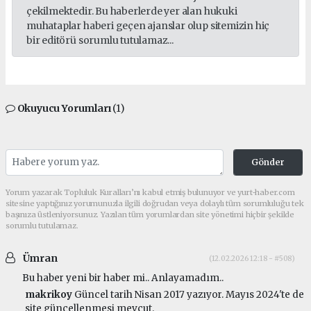
çekilmektedir. Bu haberlerde yer alan hukuki
muhataplar haberi geçen ajanslar olup sitemizin hiç
bir editörü sorumlu tutulamaz...
Okuyucu Yorumları
(1)
Gönder
Yorum yazarak Topluluk Kuralları’nı kabul etmiş bulunuyor ve yurt-haber.com
sitesine yaptığınız yorumunuzla ilgili doğrudan veya dolaylı tüm sorumluluğu tek
başınıza üstleniyorsunuz. Yazılan tüm yorumlardan site yönetimi hiçbir şekilde
sorumlu tutulamaz.
Ümran
(12.02.2026 12:18 - #508)
Bu haber yeni bir haber mi.. Anlayamadım..
makrikoy
Güncel tarih Nisan 2017 yazıyor. Mayıs 2024'te de
site güncellenmesi mevcut.