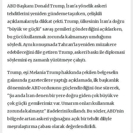
ABD Başkanı Donald Trump, İran'a yönelik askeri
tehditlerini yeniden gündeme taşırken, çelişkili
açıklamalarıyla dikkat çekti. Trump, ülkesinin İran'a doğru
"büyük ve güçlü" savaş gemileri gönderdiğini açıklarken,
bu gücü kullanmak zorunda kalmamayı umduğunu
söyledi. Aynı konuşmada Tahran'la yeniden müzakere
edebileceğini dile getiren Trump, askeri baskı ile diplomasi
söylemini eş zamanlı yürütmeye çalıştı.
Trump, eşi Melania Trump hakkında çekilen belgeselin
galasında gazetecilere yaptığı açıklamada, ilk başkanlık
döneminde ABD ordusunu güçlendirdiğini öne sürerek,
"Şu anda İran denen bir yere doğru giden çok büyük ve
çok güçlü gemilerimiz var. Umarım onları kullanmak
zorunda kalmayız" ifadelerini kullandı. Bu sözler, ABD'nin
bölgede artan askeri yığınağını açık bir tehdit diliyle
meşrulaştırma çabası olarak değerlendirildi.