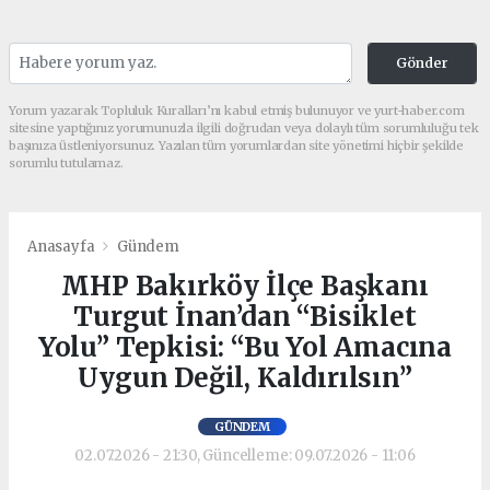
Gönder
Yorum yazarak Topluluk Kuralları’nı kabul etmiş bulunuyor ve yurt-haber.com
sitesine yaptığınız yorumunuzla ilgili doğrudan veya dolaylı tüm sorumluluğu tek
başınıza üstleniyorsunuz. Yazılan tüm yorumlardan site yönetimi hiçbir şekilde
sorumlu tutulamaz.
Anasayfa
Gündem
MHP Bakırköy İlçe Başkanı
Turgut İnan’dan “Bisiklet
Yolu” Tepkisi: “Bu Yol Amacına
Uygun Değil, Kaldırılsın”
GÜNDEM
02.07.2026 - 21:30, Güncelleme: 09.07.2026 - 11:06