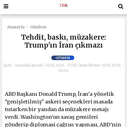
Anasayfa
Gündem
Tehdit, baskı, müzakere:
Trump'ın İran çıkmazı
GÜNDEM
(AA) - Anadolu Ajansı | 30.01.2026 - 07:18, Güncelleme: 30.01.2026 -
09:04
ABD Başkanı Donald Trump, İran'a yönelik
"genişletilmiş" askeri seçenekleri masada
tutarken bir yandan da müzakere mesajı
verdi. Washington'un savaş gemileri
gönderip diplomasi çağrısı yapması, ABD'nin