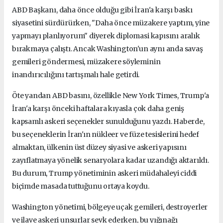
ABD Başkanı, daha önce olduğu gibi İran'a karşı baskı
siyasetini sürdürürken, "Daha önce müzakere yaptım, yine
yapmayı planlıyorum" diyerek diplomasi kapısını aralık
bırakmaya çalıştı. Ancak Washington'un aynı anda savaş
gemileri göndermesi, müzakere söyleminin
inandırıcılığını tartışmalı hale getirdi.
Öte yandan ABD basını, özellikle New York Times, Trump'a
İran'a karşı önceki haftalara kıyasla çok daha geniş
kapsamlı askeri seçenekler sunulduğunu yazdı. Haberde,
bu seçeneklerin İran'ın nükleer ve füze tesislerini hedef
almaktan, ülkenin üst düzey siyasi ve askeri yapısını
zayıflatmaya yönelik senaryolara kadar uzandığı aktarıldı.
Bu durum, Trump yönetiminin askeri müdahaleyi ciddi
biçimde masada tuttuğunu ortaya koydu.
Washington yönetimi, bölgeye uçak gemileri, destroyerler
ve ilave askeri unsurlar sevk ederken, bu yığınağı