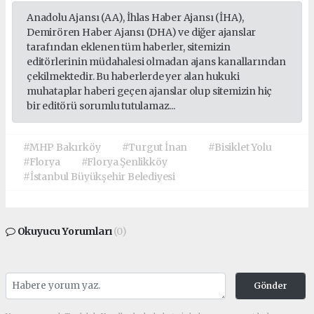
Anadolu Ajansı (AA), İhlas Haber Ajansı (İHA),
Demirören Haber Ajansı (DHA) ve diğer ajanslar
tarafından eklenen tüm haberler, sitemizin
editörlerinin müdahalesi olmadan ajans kanallarından
çekilmektedir. Bu haberlerde yer alan hukuki
muhataplar haberi geçen ajanslar olup sitemizin hiç
bir editörü sorumlu tutulamaz...
#MHP Bakırköy
#Turgut İnan
#Bisiklet Yolu
#Florya
#Florya Şenlikköy
#İstanbul Büyükşehir Belediyesi
Okuyucu Yorumları
(0)
Gönder