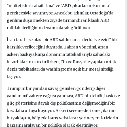
"müttefikleri rahatlatma" ve "ABD çıkarlarını koruma"
gerekçesiyle savunuyor. Ancak bu adımlar, Ortadoğu'da
gerilimi düşürmekten ziyade tırmandıran klasik ABD
müdahaleciliğinin devamı olarak görülüyor.
İran tarafı ise olası bir ABD saldırısına "derhal ve ezici" bir
karşılık verileceğini duyurdu. Tahran yönetimi, artan
askeri baskıya karşı donanma tatbikatlarıyla sahadaki
hazırlıklarını sürdürürken, Çin ve Rusya ile yapılan ortak
deniz tatbikatları da Washington'a açık bir mesaj niteliği
taşıyor.
Trump'ın bir yandan savaş gemileri gönderip diğer
yandan müzakere çağrısı yapması, ABD'nin tehdit, baskı ve
güç gösterisine dayalı dış politikasının değişmediğini bir
kez daha ortaya koyuyor. Askeri seçenekleri öne çıkaran
bu yaklaşım, bölgede barış ve istikrar yerine yeni krizlerin
kapısını aralayan bir politika olarak eleştiriliyor.