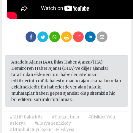
Anadolu Ajansı (AA), İhlas Haber Ajansı (İHA),
Demirören Haber Ajansı (DHA) ve diğer ajanslar
tarafından eklenen tüm haberler, sitemizin
editörlerinin müdahalesi olmadan ajans kanallarından
çekilmektedir. Bu haberlerde yer alan hukuki
muhataplar haberi geçen ajanslar olup sitemizin hiç
bir editörü sorumlu tutulamaz...
#MHP Bakırköy
#Turgut İnan
#Bisiklet Yolu
#Florya
#Florya Şenlikköy
#İstanbul Büyükşehir Belediyesi