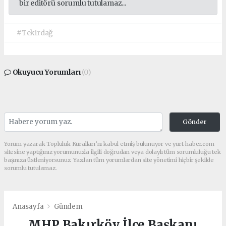
bir editörü sorumlu tutulamaz...
#Tekirdağ
Okuyucu Yorumları
(0)
Gönder
Yorum yazarak Topluluk Kuralları’nı kabul etmiş bulunuyor ve yurt-haber.com
sitesine yaptığınız yorumunuzla ilgili doğrudan veya dolaylı tüm sorumluluğu tek
başınıza üstleniyorsunuz. Yazılan tüm yorumlardan site yönetimi hiçbir şekilde
sorumlu tutulamaz.
Anasayfa
Gündem
MHP Bakırköy İlçe Başkanı