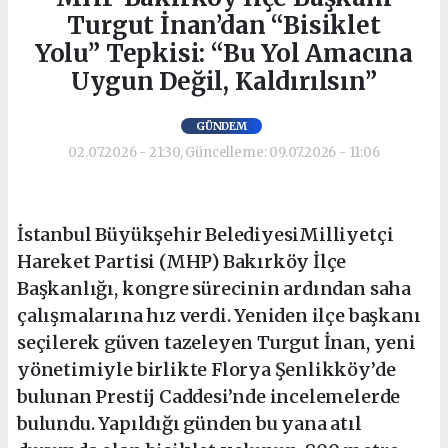
Turgut İnan’dan “Bisiklet
Yolu” Tepkisi: “Bu Yol Amacına
Uygun Değil, Kaldırılsın”
GÜNDEM
02.07.2026 - 21:30, Güncelleme: 09.07.2026 - 11:06
İstanbul Büyükşehir BelediyesiMilliyetçi
Hareket Partisi (MHP) Bakırköy İlçe
Başkanlığı, kongre sürecinin ardından saha
çalışmalarına hız verdi. Yeniden ilçe başkanı
seçilerek güven tazeleyen Turgut İnan, yeni
yönetimiyle birlikte Florya Şenlikköy’de
bulunan Prestij Caddesi’nde incelemelerde
bulundu. Yapıldığı günden bu yana atıl