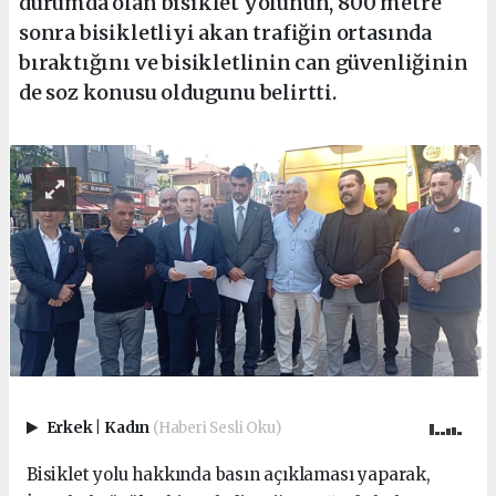
durumda olan bisiklet yolunun, 800 metre
sonra bisikletliyi akan trafiğin ortasında
bıraktığını ve bisikletlinin can güvenliğinin
de soz konusu oldugunu belirtti.
Erkek
|
Kadın
(Haberi Sesli Oku)
Bisiklet yolu hakkında basın açıklaması yaparak,