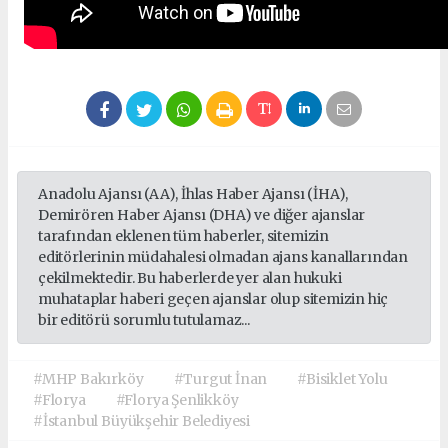
Anadolu Ajansı (AA), İhlas Haber Ajansı (İHA),
Demirören Haber Ajansı (DHA) ve diğer ajanslar
tarafından eklenen tüm haberler, sitemizin
editörlerinin müdahalesi olmadan ajans kanallarından
çekilmektedir. Bu haberlerde yer alan hukuki
muhataplar haberi geçen ajanslar olup sitemizin hiç
bir editörü sorumlu tutulamaz...
#MHP Bakırköy
#Turgut İnan
#Bisiklet Yolu
#Florya
#Florya Şenlikköy
#İstanbul Büyükşehir Belediyesi