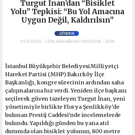
Turgut İnan’dan “Bisiklet
Yolu” Tepkisi: “Bu Yol Amacına
Uygun Değil, Kaldırılsın”
GÜNDEM
02.07.2026 - 21:30, Güncelleme: 09.07.2026 - 11:06
İstanbul Büyükşehir BelediyesiMilliyetçi
Hareket Partisi (MHP) Bakırköy İlçe
Başkanlığı, kongre sürecinin ardından saha
çalışmalarına hız verdi. Yeniden ilçe başkanı
seçilerek güven tazeleyen Turgut İnan, yeni
yönetimiyle birlikte Florya Şenlikköy’de
bulunan Prestij Caddesi’nde incelemelerde
bulundu. Yapıldığı günden bu yana atıl
durumda olan bisiklet yolunun, 800 metre