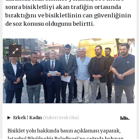
sonra bisikletliyi akan trafiğin ortasında
bıraktığını ve bisikletlinin can güvenliğinin
de soz konusu oldugunu belirtti.
Erkek
|
Kadın
(Haberi Sesli Oku)
Bisiklet yolu hakkında basın açıklaması yaparak,
İstanbul Büyükşehir Belediyesi’ne çağrıda bulunan