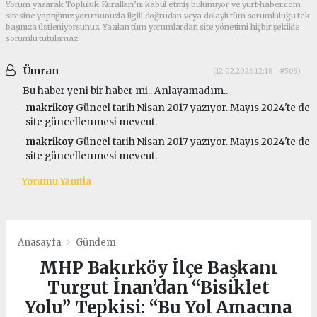
Yorum yazarak Topluluk Kuralları’nı kabul etmiş bulunuyor ve yurt-haber.com
sitesine yaptığınız yorumunuzla ilgili doğrudan veya dolaylı tüm sorumluluğu tek
başınıza üstleniyorsunuz. Yazılan tüm yorumlardan site yönetimi hiçbir şekilde
sorumlu tutulamaz.
Ümran
(12.02.2026 12:18 - #508)
Bu haber yeni bir haber mi.. Anlayamadım..
makrikoy
Güncel tarih Nisan 2017 yazıyor. Mayıs 2024'te de
site güncellenmesi mevcut.
makrikoy
Güncel tarih Nisan 2017 yazıyor. Mayıs 2024'te de
site güncellenmesi mevcut.
Yorumu Yanıtla
Anasayfa
Gündem
MHP Bakırköy İlçe Başkanı
Turgut İnan’dan “Bisiklet
Yolu” Tepkisi: “Bu Yol Amacına