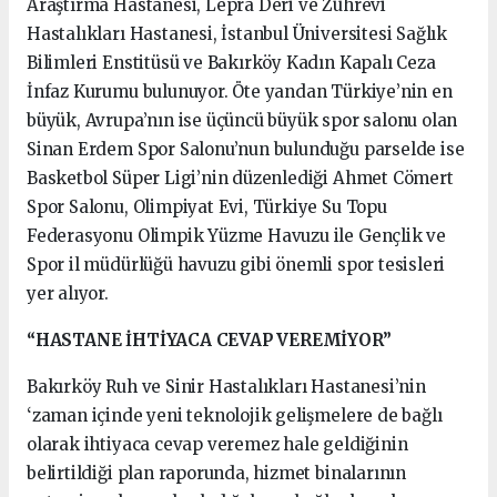
Araştırma Hastanesi, Lepra Deri ve Zührevi
Hastalıkları Hastanesi, İstanbul Üniversitesi Sağlık
Bilimleri Enstitüsü ve Bakırköy Kadın Kapalı Ceza
İnfaz Kurumu bulunuyor. Öte yandan Türkiye’nin en
büyük, Avrupa’nın ise üçüncü büyük spor salonu olan
Sinan Erdem Spor Salonu’nun bulunduğu parselde ise
Basketbol Süper Ligi’nin düzenlediği Ahmet Cömert
Spor Salonu, Olimpiyat Evi, Türkiye Su Topu
Federasyonu Olimpik Yüzme Havuzu ile Gençlik ve
Spor il müdürlüğü havuzu gibi önemli spor tesisleri
yer alıyor.
“HASTANE İHTİYACA CEVAP VEREMİYOR”
Bakırköy Ruh ve Sinir Hastalıkları Hastanesi’nin
‘zaman içinde yeni teknolojik gelişmelere de bağlı
olarak ihtiyaca cevap veremez hale geldiğinin
belirtildiği plan raporunda, hizmet binalarının