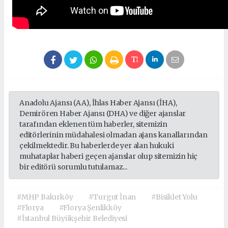
Anadolu Ajansı (AA), İhlas Haber Ajansı (İHA),
Demirören Haber Ajansı (DHA) ve diğer ajanslar
tarafından eklenen tüm haberler, sitemizin
editörlerinin müdahalesi olmadan ajans kanallarından
çekilmektedir. Bu haberlerde yer alan hukuki
muhataplar haberi geçen ajanslar olup sitemizin hiç
bir editörü sorumlu tutulamaz...
#MHP Bakırköy
#Turgut İnan
#Bisiklet Yolu
#Florya
#Florya Şenlikköy
#İstanbul Büyükşehir Belediyesi