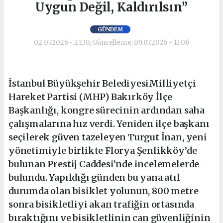
Uygun Değil, Kaldırılsın”
GÜNDEM
02.07.2026 - 21:30, Güncelleme: 09.07.2026 - 11:06
İstanbul Büyükşehir BelediyesiMilliyetçi
Hareket Partisi (MHP) Bakırköy İlçe
Başkanlığı, kongre sürecinin ardından saha
çalışmalarına hız verdi. Yeniden ilçe başkanı
seçilerek güven tazeleyen Turgut İnan, yeni
yönetimiyle birlikte Florya Şenlikköy’de
bulunan Prestij Caddesi’nde incelemelerde
bulundu. Yapıldığı günden bu yana atıl
durumda olan bisiklet yolunun, 800 metre
sonra bisikletliyi akan trafiğin ortasında
bıraktığını ve bisikletlinin can güvenliğinin