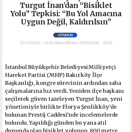
Turgut İnan’dan “Bisiklet
Yolu” Tepkisi: “Bu Yol Amacına
Uygun Değil, Kaldırılsın”
GÜNDEM
02.07.2026 - 21:30, Güncelleme: 09.07.2026 - 11:06
İstanbul Büyükşehir BelediyesiMilliyetçi
Hareket Partisi (MHP) Bakırköy İlçe
Başkanlığı, kongre sürecinin ardından saha
çalışmalarına hız verdi. Yeniden ilçe başkanı
seçilerek güven tazeleyen Turgut İnan, yeni
yönetimiyle birlikte Florya Şenlikköy’de
bulunan Prestij Caddesi’nde incelemelerde
bulundu. Yapıldığı günden bu yana atıl
durumda olan bisiklet yolunun, 800 metre