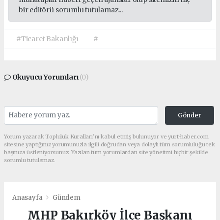
bir editörü sorumlu tutulamaz...
#Ticaret Bakanlığı
#
Okuyucu Yorumları
(0)
Gönder
Yorum yazarak Topluluk Kuralları’nı kabul etmiş bulunuyor ve yurt-haber.com
sitesine yaptığınız yorumunuzla ilgili doğrudan veya dolaylı tüm sorumluluğu tek
başınıza üstleniyorsunuz. Yazılan tüm yorumlardan site yönetimi hiçbir şekilde
sorumlu tutulamaz.
Anasayfa
Gündem
MHP Bakırköy İlçe Başkanı