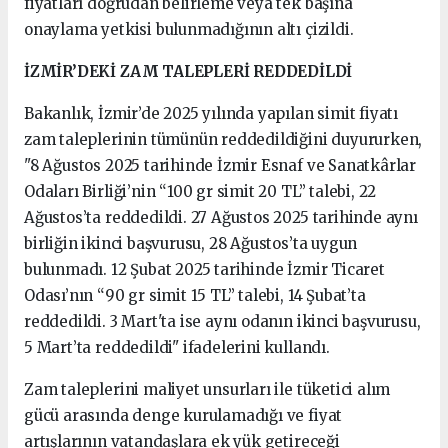
fiyatları doğrudan belirleme veya tek başına
onaylama yetkisi bulunmadığının altı çizildi.
İZMİR’DEKİ ZAM TALEPLERİ REDDEDİLDİ
Bakanlık, İzmir’de 2025 yılında yapılan simit fiyatı
zam taleplerinin tümünün reddedildiğini duyururken,
"8 Ağustos 2025 tarihinde İzmir Esnaf ve Sanatkârlar
Odaları Birliği’nin “100 gr simit 20 TL” talebi, 22
Ağustos’ta reddedildi. 27 Ağustos 2025 tarihinde aynı
birliğin ikinci başvurusu, 28 Ağustos’ta uygun
bulunmadı. 12 Şubat 2025 tarihinde İzmir Ticaret
Odası’nın “90 gr simit 15 TL” talebi, 14 Şubat’ta
reddedildi. 3 Mart'ta ise aynı odanın ikinci başvurusu,
5 Mart’ta reddedildi" ifadelerini kullandı.
Zam taleplerini maliyet unsurları ile tüketici alım
gücü arasında denge kurulamadığı ve fiyat
artışlarının vatandaşlara ek yük getireceği