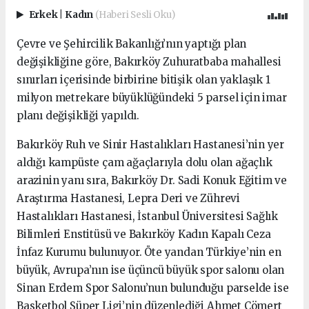
Erkek
|
Kadın
(Haberi Sesli Oku)
Çevre ve Şehircilik Bakanlığı’nın yaptığı plan
değişikliğine göre, Bakırköy Zuhuratbaba mahallesi
sınırları içerisinde birbirine bitişik olan yaklaşık 1
milyon metrekare büyüklüğündeki 5 parsel için imar
planı değişikliği yapıldı.
Bakırköy Ruh ve Sinir Hastalıkları Hastanesi’nin yer
aldığı kampüste çam ağaçlarıyla dolu olan ağaçlık
arazinin yanı sıra, Bakırköy Dr. Sadi Konuk Eğitim ve
Araştırma Hastanesi, Lepra Deri ve Zührevi
Hastalıkları Hastanesi, İstanbul Üniversitesi Sağlık
Bilimleri Enstitüsü ve Bakırköy Kadın Kapalı Ceza
İnfaz Kurumu bulunuyor. Öte yandan Türkiye’nin en
büyük, Avrupa’nın ise üçüncü büyük spor salonu olan
Sinan Erdem Spor Salonu’nun bulunduğu parselde ise
Basketbol Süper Ligi’nin düzenlediği Ahmet Cömert