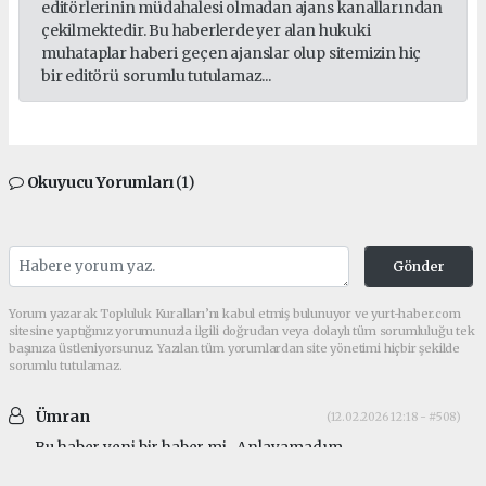
editörlerinin müdahalesi olmadan ajans kanallarından
çekilmektedir. Bu haberlerde yer alan hukuki
muhataplar haberi geçen ajanslar olup sitemizin hiç
bir editörü sorumlu tutulamaz...
Okuyucu Yorumları
(1)
Gönder
Yorum yazarak Topluluk Kuralları’nı kabul etmiş bulunuyor ve yurt-haber.com
sitesine yaptığınız yorumunuzla ilgili doğrudan veya dolaylı tüm sorumluluğu tek
başınıza üstleniyorsunuz. Yazılan tüm yorumlardan site yönetimi hiçbir şekilde
sorumlu tutulamaz.
Ümran
(12.02.2026 12:18 - #508)
Bu haber yeni bir haber mi.. Anlayamadım..
makrikoy
Güncel tarih Nisan 2017 yazıyor. Mayıs 2024'te de