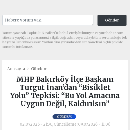
Gönder
Yorum yazarak Topluluk Kuralları’nı kabul etmiş bulunuyor ve yurt-haber.com
sitesine yaptığınız yorumunuzla ilgili doğrudan veya dolaylı tüm sorumluluğu tek
başınıza üstleniyorsunuz. Yazılan tüm yorumlardan site yönetimi hiçbir şekilde
sorumlu tutulamaz.
Anasayfa
Gündem
MHP Bakırköy İlçe Başkanı
Turgut İnan’dan “Bisiklet
Yolu” Tepkisi: “Bu Yol Amacına
Uygun Değil, Kaldırılsın”
GÜNDEM
02.07.2026 - 21:30, Güncelleme: 09.07.2026 - 11:06