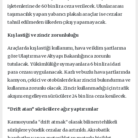
işletenlerine de 60 bin lira ceza verilecek. Uluslararası
taşımacılık yapan yabancı plakalı araçlar ise cezalar
tahsil edilmeden ülkeden çıkış yapamayacak.
Kış lastiği ve zincir zorunluluğu
Araçlarda kış lastiği kullanımı, hava ve iklim şartlarına
göre Ulaştırma ve Altyapı Bakanlığınca zorunlu
tutulacak. Yükümlülüğe uymayanlara 6 bin lira idari
para cezası uygulanacak. Karlı ve buzlu hava şartlarında
kamyon, çekici ve otobüslerde kar zinciri bulundurma ve
kullanma zorunlu olacak. Zincir kullanmadığı için trafik
akışını engelleyen sürücülere 24 bin lira ceza kesilecek.
“Drift atan” sürücülere ağır yaptırımlar
Kamuoyunda “drift atmak” olarak bilinen tehlikeli
sürüşlere yönelik cezalar da artırıldı. Akrobatik