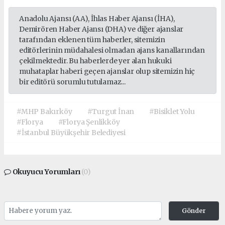
Anadolu Ajansı (AA), İhlas Haber Ajansı (İHA),
Demirören Haber Ajansı (DHA) ve diğer ajanslar
tarafından eklenen tüm haberler, sitemizin
editörlerinin müdahalesi olmadan ajans kanallarından
çekilmektedir. Bu haberlerde yer alan hukuki
muhataplar haberi geçen ajanslar olup sitemizin hiç
bir editörü sorumlu tutulamaz...
#MHP Bakırköy
#Turgut İnan
#Bisiklet Yolu
#Florya
#Florya Şenlikköy
#İstanbul Büyükşehir Belediyesi
Okuyucu Yorumları
(0)
Gönder