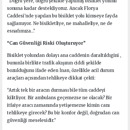
“Doğru yere, doğru şekilde yapılmış bisiklet yolunu
sonuna kadar destekliyoruz. Ancak Florya
Caddesi’nde yapılan bu bisiklet yolu kimseye fayda
sağlamıyor. Ne bisikletliye, ne mahalleliye, ne de
esnafımıza…”
“Can Güvenliği Riski Oluşturuyor”
Bisiklet yolundan dolayı ana caddenin daraltıldıgini ,
bununla birlikte trafik akışının ciddi şekilde
bozulduğunu ifade eden İnan, özellikle acil durum
araçları açısından tehlikeye dikkat çekti:
“Artık tek bir aracın durması bile tüm caddeyi
kilitliyor. Bir ambulans geçemezse ne olacak? Bir
itfaiye aracı zamanında yetişemezse kimin canı
tehlikeye girecek? Bu bir konfor değil, doğrudan can
güvenliği meselesidir.”