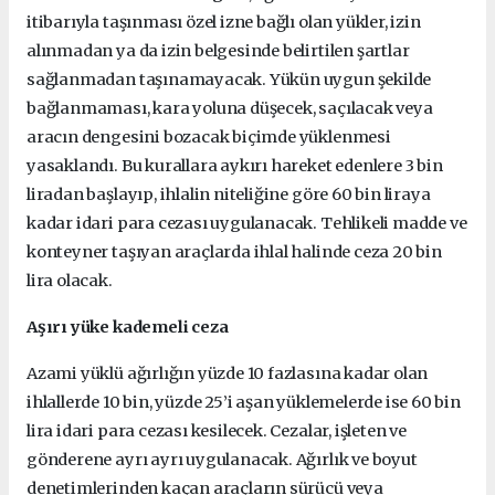
itibarıyla taşınması özel izne bağlı olan yükler, izin
alınmadan ya da izin belgesinde belirtilen şartlar
sağlanmadan taşınamayacak. Yükün uygun şekilde
bağlanmaması, kara yoluna düşecek, saçılacak veya
aracın dengesini bozacak biçimde yüklenmesi
yasaklandı. Bu kurallara aykırı hareket edenlere 3 bin
liradan başlayıp, ihlalin niteliğine göre 60 bin liraya
kadar idari para cezası uygulanacak. Tehlikeli madde ve
konteyner taşıyan araçlarda ihlal halinde ceza 20 bin
lira olacak.
Aşırı yüke kademeli ceza
Azami yüklü ağırlığın yüzde 10 fazlasına kadar olan
ihlallerde 10 bin, yüzde 25’i aşan yüklemelerde ise 60 bin
lira idari para cezası kesilecek. Cezalar, işleten ve
gönderene ayrı ayrı uygulanacak. Ağırlık ve boyut
denetimlerinden kaçan araçların sürücü veya