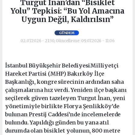
Turgut İnan’dan “Bisiklet
Yolu” Tepkisi: “Bu Yol Amacına
Uygun Değil, Kaldırılsın”
GÜNDEM
02.07.2026 - 21:30, Güncelleme: 09.07.2026 - 11:06
İstanbul Büyükşehir BelediyesiMilliyetçi
Hareket Partisi (MHP) Bakırköy İlçe
Başkanlığı, kongre sürecinin ardından saha
çalışmalarına hız verdi. Yeniden ilçe başkanı
seçilerek güven tazeleyen Turgut İnan, yeni
yönetimiyle birlikte Florya Şenlikköy’de
bulunan Prestij Caddesi’nde incelemelerde
bulundu. Yapıldığı günden bu yana atıl
durumda olan bisiklet yolunun, 800 metre