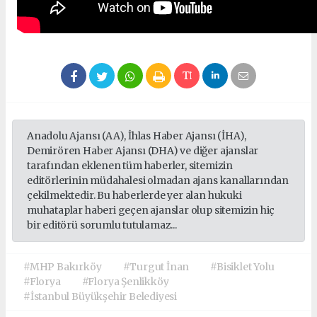
Anadolu Ajansı (AA), İhlas Haber Ajansı (İHA),
Demirören Haber Ajansı (DHA) ve diğer ajanslar
tarafından eklenen tüm haberler, sitemizin
editörlerinin müdahalesi olmadan ajans kanallarından
çekilmektedir. Bu haberlerde yer alan hukuki
muhataplar haberi geçen ajanslar olup sitemizin hiç
bir editörü sorumlu tutulamaz...
#MHP Bakırköy
#Turgut İnan
#Bisiklet Yolu
#Florya
#Florya Şenlikköy
#İstanbul Büyükşehir Belediyesi