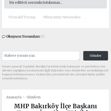
bir editörü sorumlu tutulamaz...
#Donald Trump
#Binyamin Netanyahu
Okuyucu Yorumları
(0)
Gönder
Yorum yazarak Topluluk Kuralları’nı kabul etmiş bulunuyor ve yurt-haber.com
sitesine yaptığınız yorumunuzla ilgili doğrudan veya dolaylı tüm sorumluluğu tek
başınıza üstleniyorsunuz. Yazılan tüm yorumlardan site yönetimi hiçbir şekilde
sorumlu tutulamaz.
Anasayfa
Gündem
MHP Bakırköy İlçe Başkanı