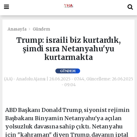
Anasayfa
Gündem
Trump: israili biz kurtardık,
şimdi sıra Netanyahu'yu
kurtarmakta
GÜNDEM
(AA) - Anadolu Ajansı | 26.06.2025 - 07:44, Güncelleme: 26.06.2025
- 09:04
ABD Başkanı Donald Trump, siyonist rejimin
Başbakanı Binyamin Netanyahu'ya açılan
yolsuzluk davasına sahip çıktı. Netanyahu
için "kahraman" diyen Trump, davanın iptal