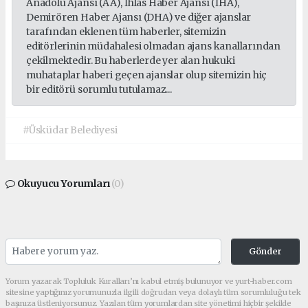
Anadolu Ajansı (AA), İhlas Haber Ajansı (İHA),
Demirören Haber Ajansı (DHA) ve diğer ajanslar
tarafından eklenen tüm haberler, sitemizin
editörlerinin müdahalesi olmadan ajans kanallarından
çekilmektedir. Bu haberlerde yer alan hukuki
muhataplar haberi geçen ajanslar olup sitemizin hiç
bir editörü sorumlu tutulamaz...
#Üsküdar Belediyesi
Okuyucu Yorumları
(0)
Gönder
Yorum yazarak Topluluk Kuralları’nı kabul etmiş bulunuyor ve yurt-haber.com
sitesine yaptığınız yorumunuzla ilgili doğrudan veya dolaylı tüm sorumluluğu tek
başınıza üstleniyorsunuz. Yazılan tüm yorumlardan site yönetimi hiçbir şekilde