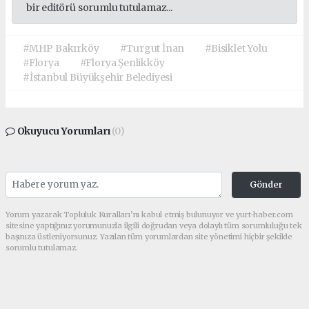
bir editörü sorumlu tutulamaz...
#MHP Bakırköy
#Turgut İnan
#Bisiklet Yolu
#Florya
#Florya Şenlikköy
#İstanbul Büyükşehir Belediyesi
Okuyucu Yorumları
(0)
Gönder
Yorum yazarak Topluluk Kuralları’nı kabul etmiş bulunuyor ve yurt-haber.com
sitesine yaptığınız yorumunuzla ilgili doğrudan veya dolaylı tüm sorumluluğu tek
başınıza üstleniyorsunuz. Yazılan tüm yorumlardan site yönetimi hiçbir şekilde
sorumlu tutulamaz.