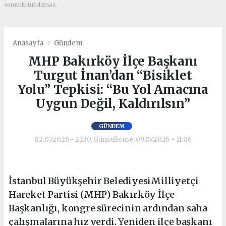
sorumlu tutulamaz.
Anasayfa
Gündem
MHP Bakırköy İlçe Başkanı
Turgut İnan’dan “Bisiklet
Yolu” Tepkisi: “Bu Yol Amacına
Uygun Değil, Kaldırılsın”
GÜNDEM
02.07.2026 - 21:30, Güncelleme: 09.07.2026 - 11:06
İstanbul Büyükşehir BelediyesiMilliyetçi
Hareket Partisi (MHP) Bakırköy İlçe
Başkanlığı, kongre sürecinin ardından saha
çalışmalarına hız verdi. Yeniden ilçe başkanı