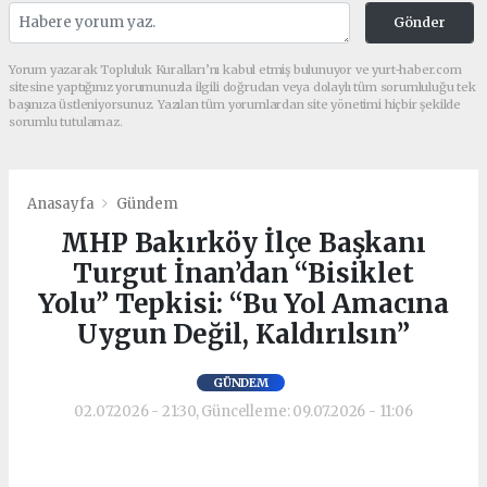
Gönder
Yorum yazarak Topluluk Kuralları’nı kabul etmiş bulunuyor ve yurt-haber.com
sitesine yaptığınız yorumunuzla ilgili doğrudan veya dolaylı tüm sorumluluğu tek
başınıza üstleniyorsunuz. Yazılan tüm yorumlardan site yönetimi hiçbir şekilde
sorumlu tutulamaz.
Anasayfa
Gündem
MHP Bakırköy İlçe Başkanı
Turgut İnan’dan “Bisiklet
Yolu” Tepkisi: “Bu Yol Amacına
Uygun Değil, Kaldırılsın”
GÜNDEM
02.07.2026 - 21:30, Güncelleme: 09.07.2026 - 11:06