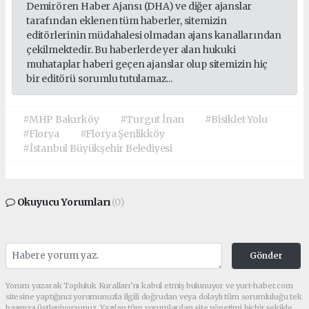
Demirören Haber Ajansı (DHA) ve diğer ajanslar
tarafından eklenen tüm haberler, sitemizin
editörlerinin müdahalesi olmadan ajans kanallarından
çekilmektedir. Bu haberlerde yer alan hukuki
muhataplar haberi geçen ajanslar olup sitemizin hiç
bir editörü sorumlu tutulamaz...
#MHP Bakırköy
#Turgut İnan
#Bisiklet Yolu
#Florya
#Florya Şenlikköy
#İstanbul Büyükşehir Belediyesi
Okuyucu Yorumları
(0)
Gönder
Yorum yazarak Topluluk Kuralları’nı kabul etmiş bulunuyor ve yurt-haber.com
sitesine yaptığınız yorumunuzla ilgili doğrudan veya dolaylı tüm sorumluluğu tek
başınıza üstleniyorsunuz. Yazılan tüm yorumlardan site yönetimi hiçbir şekilde