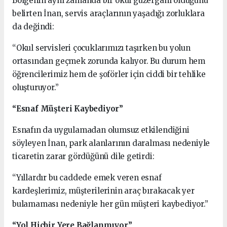
Bölgenin aynı zamanda bir okul güzergahı olduğunu
belirten İnan, servis araçlarının yaşadığı zorluklara
da değindi:
“Okul servisleri çocuklarımızı taşırken bu yolun
ortasından geçmek zorunda kalıyor. Bu durum hem
öğrencilerimiz hem de şoförler için ciddi bir tehlike
oluşturuyor.”
“Esnaf Müşteri Kaybediyor”
Esnafın da uygulamadan olumsuz etkilendiğini
söyleyen İnan, park alanlarının daralması nedeniyle
ticaretin zarar gördüğünü dile getirdi:
“Yıllardır bu caddede emek veren esnaf
kardeşlerimiz, müşterilerinin araç bırakacak yer
bulamaması nedeniyle her gün müşteri kaybediyor.”
“Yol Hiçbir Yere Bağlanmıyor”