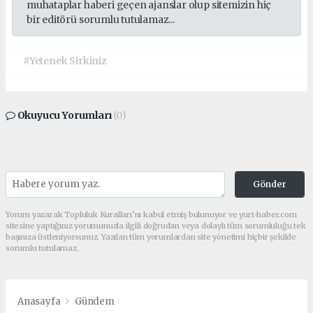
muhataplar haberi geçen ajanslar olup sitemizin hiç
bir editörü sorumlu tutulamaz...
#Yetenek Sirkiniz
Okuyucu Yorumları
(0)
Gönder
Yorum yazarak Topluluk Kuralları’nı kabul etmiş bulunuyor ve yurt-haber.com
sitesine yaptığınız yorumunuzla ilgili doğrudan veya dolaylı tüm sorumluluğu tek
başınıza üstleniyorsunuz. Yazılan tüm yorumlardan site yönetimi hiçbir şekilde
sorumlu tutulamaz.
Anasayfa
Gündem