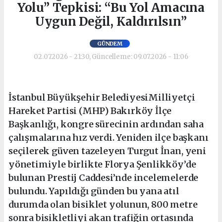
Yolu” Tepkisi: “Bu Yol Amacına
Uygun Değil, Kaldırılsın”
GÜNDEM
02.07.2026 - 21:30, Güncelleme: 09.07.2026 - 11:06
İstanbul Büyükşehir BelediyesiMilliyetçi
Hareket Partisi (MHP) Bakırköy İlçe
Başkanlığı, kongre sürecinin ardından saha
çalışmalarına hız verdi. Yeniden ilçe başkanı
seçilerek güven tazeleyen Turgut İnan, yeni
yönetimiyle birlikte Florya Şenlikköy’de
bulunan Prestij Caddesi’nde incelemelerde
bulundu. Yapıldığı günden bu yana atıl
durumda olan bisiklet yolunun, 800 metre
sonra bisikletliyi akan trafiğin ortasında