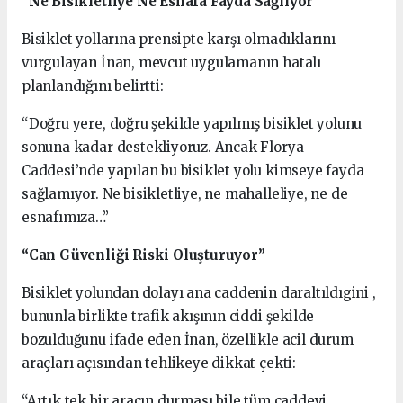
“Ne Bisikletliye Ne Esnafa Fayda Sağlıyor”
Bisiklet yollarına prensipte karşı olmadıklarını
vurgulayan İnan, mevcut uygulamanın hatalı
planlandığını belirtti:
“Doğru yere, doğru şekilde yapılmış bisiklet yolunu
sonuna kadar destekliyoruz. Ancak Florya
Caddesi’nde yapılan bu bisiklet yolu kimseye fayda
sağlamıyor. Ne bisikletliye, ne mahalleliye, ne de
esnafımıza…”
“Can Güvenliği Riski Oluşturuyor”
Bisiklet yolundan dolayı ana caddenin daraltıldıgini ,
bununla birlikte trafik akışının ciddi şekilde
bozulduğunu ifade eden İnan, özellikle acil durum
araçları açısından tehlikeye dikkat çekti:
“Artık tek bir aracın durması bile tüm caddeyi