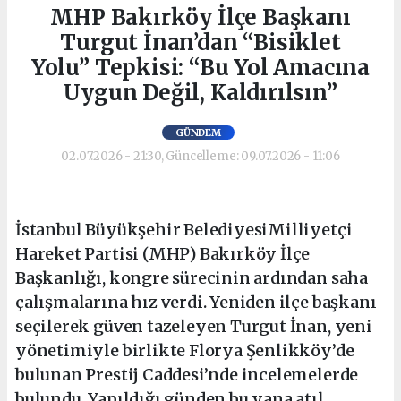
MHP Bakırköy İlçe Başkanı
Turgut İnan’dan “Bisiklet
Yolu” Tepkisi: “Bu Yol Amacına
Uygun Değil, Kaldırılsın”
GÜNDEM
02.07.2026 - 21:30, Güncelleme: 09.07.2026 - 11:06
İstanbul Büyükşehir BelediyesiMilliyetçi
Hareket Partisi (MHP) Bakırköy İlçe
Başkanlığı, kongre sürecinin ardından saha
çalışmalarına hız verdi. Yeniden ilçe başkanı
seçilerek güven tazeleyen Turgut İnan, yeni
yönetimiyle birlikte Florya Şenlikköy’de
bulunan Prestij Caddesi’nde incelemelerde
bulundu. Yapıldığı günden bu yana atıl