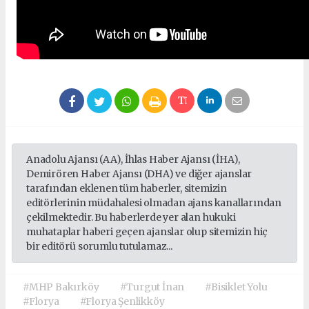
Anadolu Ajansı (AA), İhlas Haber Ajansı (İHA),
Demirören Haber Ajansı (DHA) ve diğer ajanslar
tarafından eklenen tüm haberler, sitemizin
editörlerinin müdahalesi olmadan ajans kanallarından
çekilmektedir. Bu haberlerde yer alan hukuki
muhataplar haberi geçen ajanslar olup sitemizin hiç
bir editörü sorumlu tutulamaz...
#MHP Bakırköy
#Turgut İnan
#Bisiklet Yolu
#Florya
#Florya Şenlikköy