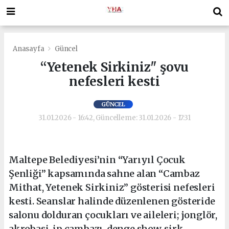
Anasayfa
Güncel
“Yetenek Sirkiniz" şovu
nefesleri kesti
GÜNCEL
31.01.2026 - 16:42, Güncelleme: 31.01.2026 - 17:31
Maltepe Belediyesi’nin “Yarıyıl Çocuk
Şenliği” kapsamında sahne alan “Cambaz
Mithat, Yetenek Sirkiniz” gösterisi nefesleri
kesti. Seanslar halinde düzenlenen gösteride
salonu dolduran çocukları ve aileleri; jonglör,
akrobasi, ip cambazı, denge show, sirk