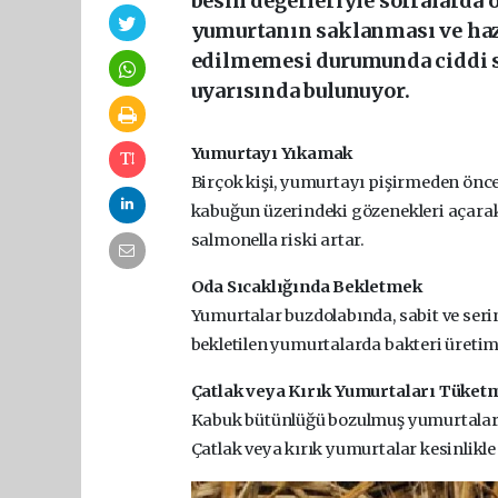
besin değerleriyle sofralarda 
yumurtanın saklanması ve haz
edilmemesi durumunda ciddi sa
uyarısında bulunuyor.
Yumurtayı Yıkamak
Birçok kişi, yumurtayı pişirmeden önc
kabuğun üzerindeki gözenekleri açarak b
salmonella riski artar.
Oda Sıcaklığında Bekletmek
Yumurtalar buzdolabında, sabit ve serin
bekletilen yumurtalarda bakteri üretimi
Çatlak veya Kırık Yumurtaları Tüket
Kabuk bütünlüğü bozulmuş yumurtalar, 
Çatlak veya kırık yumurtalar kesinlikle