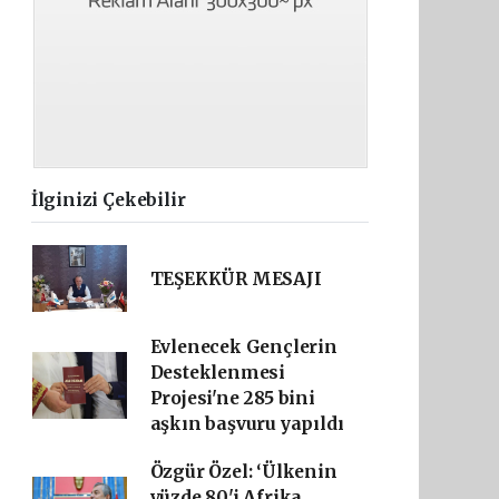
İlginizi Çekebilir
TEŞEKKÜR MESAJI
Evlenecek Gençlerin
Desteklenmesi
Projesi'ne 285 bini
aşkın başvuru yapıldı
Özgür Özel: ‘Ülkenin
yüzde 80'i Afrika