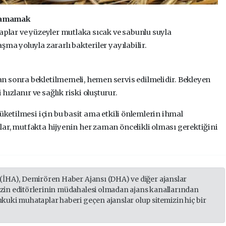
ıkamamak
aplar ve yüzeyler mutlaka sıcak ve sabunlu suyla
şma yoluyla zararlı bakteriler yayılabilir.
n sonra bekletilmemeli, hemen servis edilmelidir. Bekleyen
zlanır ve sağlık riski oluşturur.
tüketilmesi için bu basit ama etkili önlemlerin ihmal
ar, mutfakta hijyenin her zaman öncelikli olması gerektiğini
 (İHA), Demirören Haber Ajansı (DHA) ve diğer ajanslar
izin editörlerinin müdahalesi olmadan ajans kanallarından
ukuki muhataplar haberi geçen ajanslar olup sitemizin hiç bir