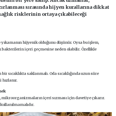
önemli bir yere sahip. Ancak uzmanlar,
ırlanması sırasında hijyen kurallarına dikkat
ğlık risklerinin ortaya çıkabileceği
e yıkamanın hijyenik olduğunu düşünür. Oysa bu işlem,
akterilerin içeri geçmesine neden olabilir. Özellikle
 bir sıcaklıkta saklanmalı. Oda sıcaklığında uzun süre
 hızlanır.
mek
mikroorganizmaların içeri sızması için davetiye çıkarır.
 kullanılmamalıdır.