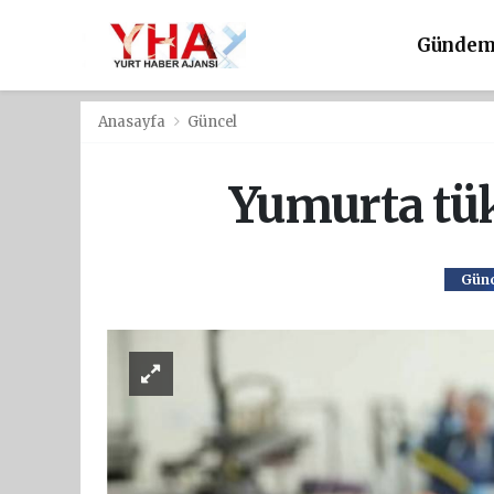
Günde
Anasayfa
Güncel
Yumurta tük
Günc