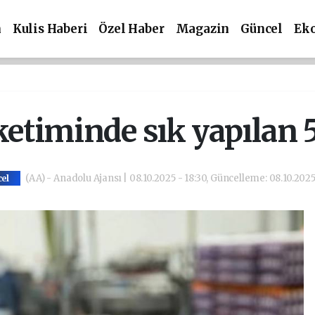
m
Kulis Haberi
Özel Haber
Magazin
Güncel
Ek
etiminde sık yapılan 
(AA) - Anadolu Ajansı | 08.10.2025 - 18:30, Güncelleme: 08.10.2025
el