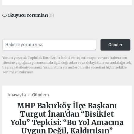
Okuyucu Yorumları
(0)
Gönder
Yorum yazarak Topluluk Kuralları’nı kabul etmiş bulunuyor ve yurt-haber.com
sitesine yaptığınız yorumunuzla ilgili doğrudan veya dolaylı tüm sorumluluğu tek
başınıza üstleniyorsunuz. Yazılan tüm yorumlardan site yönetimi hiçbir şekilde
sorumlu tutulamaz.
Anasayfa
Gündem
MHP Bakırköy İlçe Başkanı
Turgut İnan’dan “Bisiklet
Yolu” Tepkisi: “Bu Yol Amacına
Uygun Değil, Kaldırılsın”