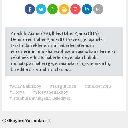
Anadolu Ajansı (AA), İhlas Haber Ajansı (İHA),
Demirören Haber Ajansı (DHA) ve diğer ajanslar
tarafından eklenen tüm haberler, sitemizin
editörlerinin müdahalesi olmadan ajans kanallarından
çekilmektedir. Bu haberlerde yer alan hukuki
muhataplar haberi geçen ajanslar olup sitemizin hiç
bir editörü sorumlu tutulamaz...
#MHP Bakırköy
#Turgut İnan
#Bisiklet Yolu
#Florya
#Florya Şenlikköy
#İstanbul Büyükşehir Belediyesi
Okuyucu Yorumları
(0)