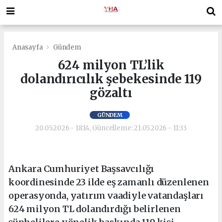
Anasayfa
Gündem
624 milyon TL’lik
dolandırıcılık şebekesinde 119
gözaltı
GÜNDEM
20.05.2026 - 18:14, Güncelleme: 21.05.2026 - 11:33
Ankara Cumhuriyet Başsavcılığı
koordinesinde 23 ilde eş zamanlı düzenlenen
operasyonda, yatırım vaadiyle vatandaşları
624 milyon TL dolandırdığı belirlenen