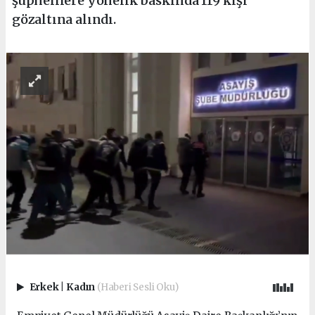
şüphelilere yönelik baskında 119 kişi
gözaltına alındı.
Erkek
|
Kadın
(Haberi Sesli Oku)