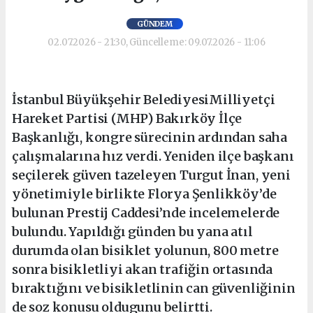
GÜNDEM
02.07.2026 - 21:30, Güncelleme: 09.07.2026 - 11:06
İstanbul Büyükşehir BelediyesiMilliyetçi
Hareket Partisi (MHP) Bakırköy İlçe
Başkanlığı, kongre sürecinin ardından saha
çalışmalarına hız verdi. Yeniden ilçe başkanı
seçilerek güven tazeleyen Turgut İnan, yeni
yönetimiyle birlikte Florya Şenlikköy’de
bulunan Prestij Caddesi’nde incelemelerde
bulundu. Yapıldığı günden bu yana atıl
durumda olan bisiklet yolunun, 800 metre
sonra bisikletliyi akan trafiğin ortasında
bıraktığını ve bisikletlinin can güvenliğinin
de soz konusu oldugunu belirtti.