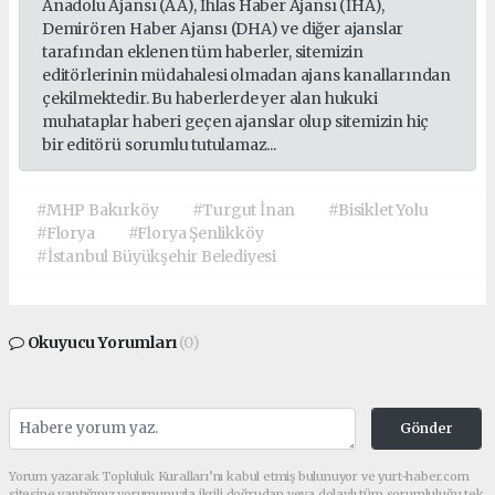
Anadolu Ajansı (AA), İhlas Haber Ajansı (İHA),
Demirören Haber Ajansı (DHA) ve diğer ajanslar
tarafından eklenen tüm haberler, sitemizin
editörlerinin müdahalesi olmadan ajans kanallarından
çekilmektedir. Bu haberlerde yer alan hukuki
muhataplar haberi geçen ajanslar olup sitemizin hiç
bir editörü sorumlu tutulamaz...
#MHP Bakırköy
#Turgut İnan
#Bisiklet Yolu
#Florya
#Florya Şenlikköy
#İstanbul Büyükşehir Belediyesi
Okuyucu Yorumları
(0)
Gönder
Yorum yazarak Topluluk Kuralları’nı kabul etmiş bulunuyor ve yurt-haber.com
sitesine yaptığınız yorumunuzla ilgili doğrudan veya dolaylı tüm sorumluluğu tek