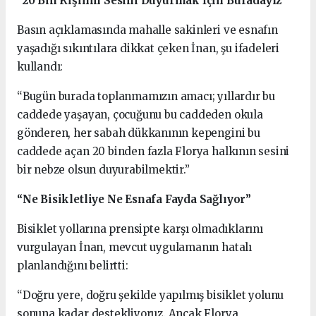
“20 Bin Kişinin Sesini Duyurmak İçin Buradayız”
Basın açıklamasında mahalle sakinleri ve esnafın
yaşadığı sıkıntılara dikkat çeken İnan, şu ifadeleri
kullandı:
“Bugün burada toplanmamızın amacı; yıllardır bu
caddede yaşayan, çocuğunu bu caddeden okula
gönderen, her sabah dükkanının kepengini bu
caddede açan 20 binden fazla Florya halkının sesini
bir nebze olsun duyurabilmektir.”
“Ne Bisikletliye Ne Esnafa Fayda Sağlıyor”
Bisiklet yollarına prensipte karşı olmadıklarını
vurgulayan İnan, mevcut uygulamanın hatalı
planlandığını belirtti:
“Doğru yere, doğru şekilde yapılmış bisiklet yolunu
sonuna kadar destekliyoruz. Ancak Florya