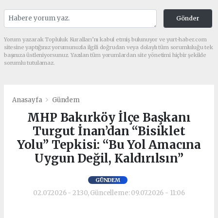
Gönder
Yorum yazarak Topluluk Kuralları’nı kabul etmiş bulunuyor ve yurt-haber.com
sitesine yaptığınız yorumunuzla ilgili doğrudan veya dolaylı tüm sorumluluğu tek
başınıza üstleniyorsunuz. Yazılan tüm yorumlardan site yönetimi hiçbir şekilde
sorumlu tutulamaz.
Anasayfa
Gündem
MHP Bakırköy İlçe Başkanı
Turgut İnan’dan “Bisiklet
Yolu” Tepkisi: “Bu Yol Amacına
Uygun Değil, Kaldırılsın”
GÜNDEM
02.07.2026 - 21:30, Güncelleme: 09.07.2026 - 11:06