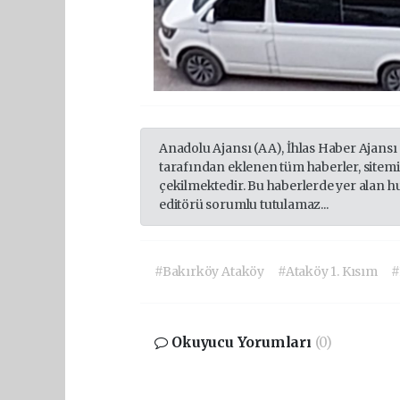
Anadolu Ajansı (AA), İhlas Haber Ajansı
tarafından eklenen tüm haberler, sitem
çekilmektedir. Bu haberlerde yer alan h
editörü sorumlu tutulamaz...
#Bakırköy Ataköy
#Ataköy 1. Kısım
#
Okuyucu Yorumları
(0)