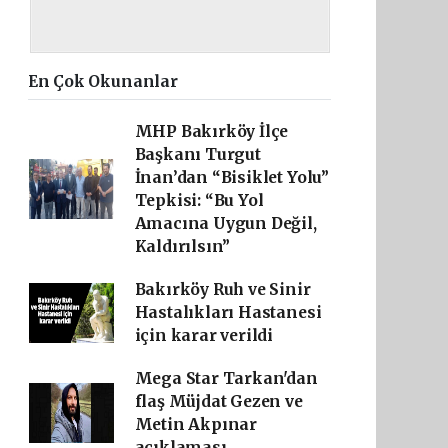
En Çok Okunanlar
MHP Bakırköy İlçe
Başkanı Turgut
İnan’dan “Bisiklet Yolu”
Tepkisi: “Bu Yol
Amacına Uygun Değil,
Kaldırılsın”
Bakırköy Ruh ve Sinir
Hastalıkları Hastanesi
için karar verildi
Mega Star Tarkan'dan
flaş Müjdat Gezen ve
Metin Akpınar
açıklaması