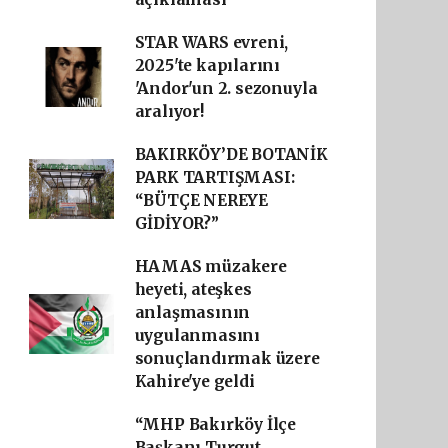
STAR WARS evreni,
2025'te kapılarını
'Andor'un 2. sezonuyla
aralıyor!
BAKIRKÖY’DE BOTANİK
PARK TARTIŞMASI:
“BÜTÇE NEREYE
GİDİYOR?”
HAMAS müzakere
heyeti, ateşkes
anlaşmasının
uygulanmasını
sonuçlandırmak üzere
Kahire'ye geldi
“MHP Bakırköy İlçe
Başkanı Turgut