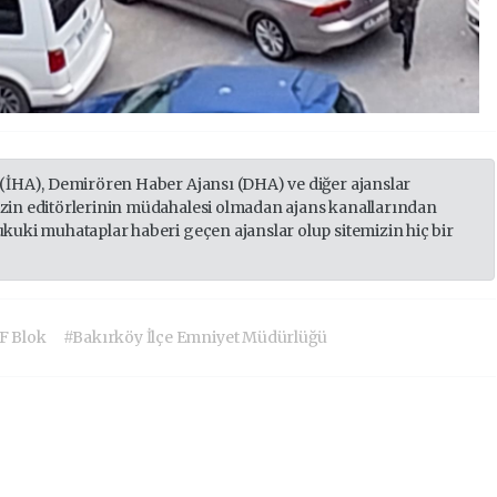
 (İHA), Demirören Haber Ajansı (DHA) ve diğer ajanslar
izin editörlerinin müdahalesi olmadan ajans kanallarından
ukuki muhataplar haberi geçen ajanslar olup sitemizin hiç bir
F Blok
#Bakırköy İlçe Emniyet Müdürlüğü