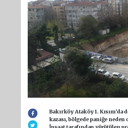
Bakırköy Ataköy 1. Kısım’da d
kazası, bölgede paniğe neden 
İnşaat tarafından yürütülen pr