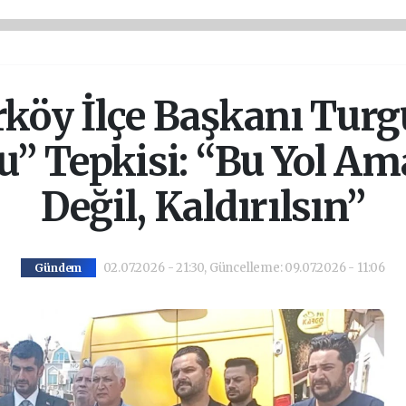
öy İlçe Başkanı Turg
lu” Tepkisi: “Bu Yol 
Değil, Kaldırılsın”
02.07.2026 - 21:30, Güncelleme: 09.07.2026 - 11:06
Gündem