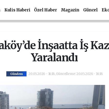
m
Kulis Haberi
Özel Haber
Magazin
Güncel
Ek
köy’de İnşaatta İş Kaza
Yaralandı
20.05.2026 - 16:16, Güncelleme: 20.05.2026 - 16:16
Gündem