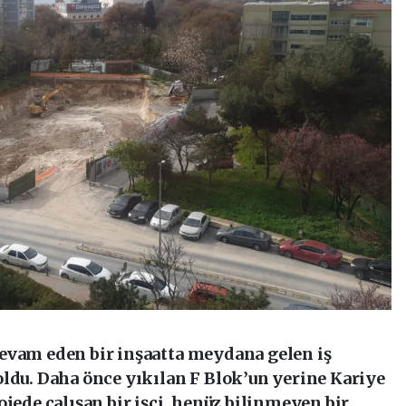
evam eden bir inşaatta meydana gelen iş
oldu. Daha önce yıkılan F Blok’un yerine Kariye
ojede çalışan bir işçi, henüz bilinmeyen bir