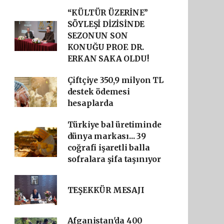
“KÜLTÜR ÜZERİNE”
SÖYLEŞİ DİZİSİNDE
SEZONUN SON
KONUĞU PROF. DR.
ERKAN SAKA OLDU!
Çiftçiye 350,9 milyon TL
destek ödemesi
hesaplarda
Türkiye bal üretiminde
dünya markası... 39
coğrafi işaretli balla
sofralara şifa taşınıyor
TEŞEKKÜR MESAJI
Afganistan'da 400