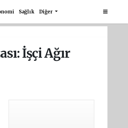
onomi
Sağlık
Diğer
sı: İşçi Ağır