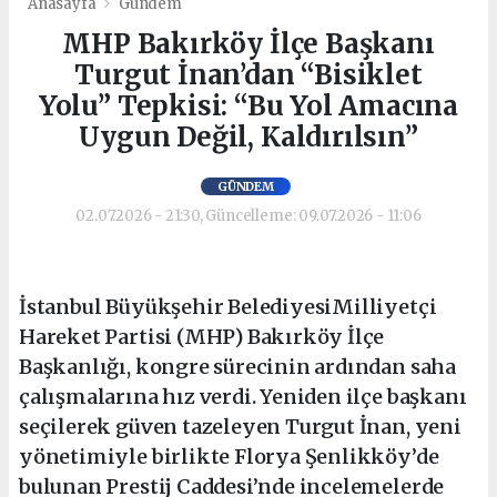
Anasayfa
Gündem
MHP Bakırköy İlçe Başkanı
Turgut İnan’dan “Bisiklet
Yolu” Tepkisi: “Bu Yol Amacına
Uygun Değil, Kaldırılsın”
GÜNDEM
02.07.2026 - 21:30, Güncelleme: 09.07.2026 - 11:06
İstanbul Büyükşehir BelediyesiMilliyetçi
Hareket Partisi (MHP) Bakırköy İlçe
Başkanlığı, kongre sürecinin ardından saha
çalışmalarına hız verdi. Yeniden ilçe başkanı
seçilerek güven tazeleyen Turgut İnan, yeni
yönetimiyle birlikte Florya Şenlikköy’de
bulunan Prestij Caddesi’nde incelemelerde