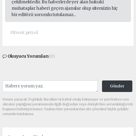
çekilmektedir. Bu haberlerde yer alan hukuki
muhataplar haberi geçen ajanslar olup sitemizin hiç
bir editörü sorumlu tutulamaz...
#Brent petrol
Okuyucu Yorumları
(0)
Gönder
Yorum yazarak Topluluk Kuralları’nı kabul etmiş bulunuyor ve yurt-haber.com
sitesine yaptığınız yorumunuzla ilgili doğrudan veya dolaylı tüm sorumluluğu tek
başınıza üstleniyorsunuz. Yazılan tüm yorumlardan site yönetimi hiçbir şekilde
sorumlu tutulamaz.