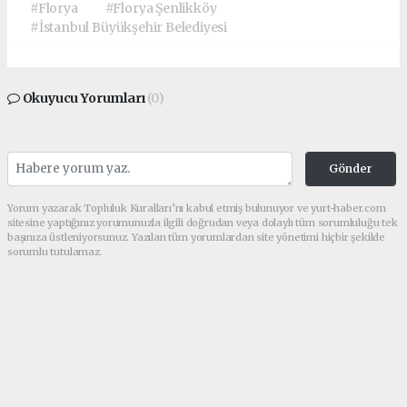
#Florya
#Florya Şenlikköy
#İstanbul Büyükşehir Belediyesi
Okuyucu Yorumları
(0)
Gönder
Yorum yazarak Topluluk Kuralları’nı kabul etmiş bulunuyor ve yurt-haber.com
sitesine yaptığınız yorumunuzla ilgili doğrudan veya dolaylı tüm sorumluluğu tek
başınıza üstleniyorsunuz. Yazılan tüm yorumlardan site yönetimi hiçbir şekilde
sorumlu tutulamaz.
haber paketi
haber scripti
haber yazılımı
Tüm hakları saklı tutulmaktadır.Copyright 2026©
Haber Yazılımı:
Web Aksiyon ®