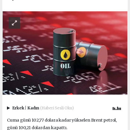
Erkek
|
Kadın
(Haberi Sesli Oku)
Cuma günü 102,77 dolara kadar yükselen Brent petrol,
günü 100,21 dolardan kapattı.