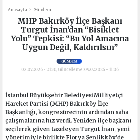
Anasayfa
Gündem
MHP Bakırköy İlçe Başkanı
Turgut İnan’dan “Bisiklet
Yolu” Tepkisi: “Bu Yol Amacına
Uygun Değil, Kaldırılsın”
GÜNDEM
02.07.2026 - 21:30, Güncelleme: 09.07.2026 - 11:06
İstanbul Büyükşehir BelediyesiMilliyetçi
Hareket Partisi (MHP) Bakırköy İlçe
Başkanlığı, kongre sürecinin ardından saha
çalışmalarına hız verdi. Yeniden ilçe başkanı
seçilerek güven tazeleyen Turgut İnan, yeni
yönetimiyle birlikte Florya Şenlikköy’de