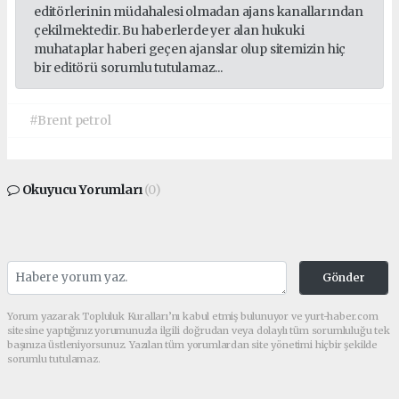
editörlerinin müdahalesi olmadan ajans kanallarından
çekilmektedir. Bu haberlerde yer alan hukuki
muhataplar haberi geçen ajanslar olup sitemizin hiç
bir editörü sorumlu tutulamaz...
#Brent petrol
Okuyucu Yorumları
(0)
Gönder
Yorum yazarak Topluluk Kuralları’nı kabul etmiş bulunuyor ve yurt-haber.com
sitesine yaptığınız yorumunuzla ilgili doğrudan veya dolaylı tüm sorumluluğu tek
başınıza üstleniyorsunuz. Yazılan tüm yorumlardan site yönetimi hiçbir şekilde
sorumlu tutulamaz.