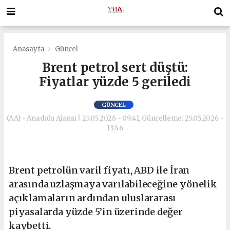
Anasayfa
Güncel
Brent petrol sert düştü:
Fiyatlar yüzde 5 geriledi
GÜNCEL
(AA) - Anadolu Ajansı | 25.05.2026 - 09:41, Güncelleme: 25.05.2026 -
13:46
Brent petrolün varil fiyatı, ABD ile İran
arasında uzlaşmaya varılabileceğine yönelik
açıklamaların ardından uluslararası
piyasalarda yüzde 5’in üzerinde değer
kaybetti.