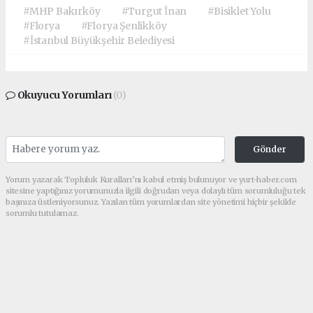
#MHP Bakırköy
#Turgut İnan
#Bisiklet Yolu
#Florya
#Florya Şenlikköy
#İstanbul Büyükşehir Belediyesi
Okuyucu Yorumları
(0)
Gönder
Yorum yazarak Topluluk Kuralları’nı kabul etmiş bulunuyor ve yurt-haber.com
sitesine yaptığınız yorumunuzla ilgili doğrudan veya dolaylı tüm sorumluluğu tek
başınıza üstleniyorsunuz. Yazılan tüm yorumlardan site yönetimi hiçbir şekilde
sorumlu tutulamaz.
haber paketi
haber scripti
haber yazılımı
Tüm hakları saklı tutulmaktadır.Copyright 2026©