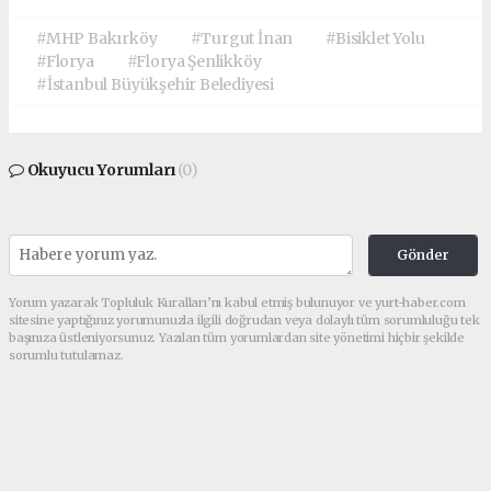
#MHP Bakırköy
#Turgut İnan
#Bisiklet Yolu
#Florya
#Florya Şenlikköy
#İstanbul Büyükşehir Belediyesi
Okuyucu Yorumları
(0)
Gönder
Yorum yazarak Topluluk Kuralları’nı kabul etmiş bulunuyor ve yurt-haber.com
sitesine yaptığınız yorumunuzla ilgili doğrudan veya dolaylı tüm sorumluluğu tek
başınıza üstleniyorsunuz. Yazılan tüm yorumlardan site yönetimi hiçbir şekilde
sorumlu tutulamaz.
haber paketi
haber scripti
haber yazılımı