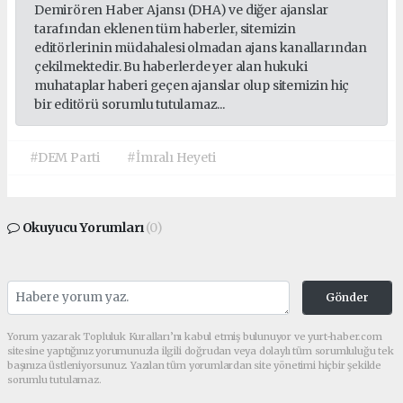
Demirören Haber Ajansı (DHA) ve diğer ajanslar
tarafından eklenen tüm haberler, sitemizin
editörlerinin müdahalesi olmadan ajans kanallarından
çekilmektedir. Bu haberlerde yer alan hukuki
muhataplar haberi geçen ajanslar olup sitemizin hiç
bir editörü sorumlu tutulamaz...
#DEM Parti
#İmralı Heyeti
Okuyucu Yorumları
(0)
Gönder
Yorum yazarak Topluluk Kuralları’nı kabul etmiş bulunuyor ve yurt-haber.com
sitesine yaptığınız yorumunuzla ilgili doğrudan veya dolaylı tüm sorumluluğu tek
başınıza üstleniyorsunuz. Yazılan tüm yorumlardan site yönetimi hiçbir şekilde
sorumlu tutulamaz.