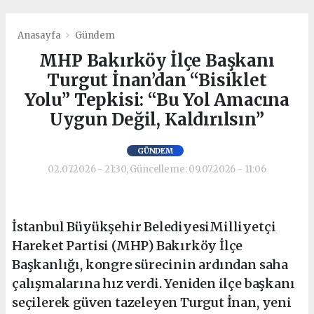
Anasayfa
Gündem
MHP Bakırköy İlçe Başkanı
Turgut İnan’dan “Bisiklet
Yolu” Tepkisi: “Bu Yol Amacına
Uygun Değil, Kaldırılsın”
GÜNDEM
02.07.2026 - 21:30, Güncelleme: 09.07.2026 - 11:06
İstanbul Büyükşehir BelediyesiMilliyetçi
Hareket Partisi (MHP) Bakırköy İlçe
Başkanlığı, kongre sürecinin ardından saha
çalışmalarına hız verdi. Yeniden ilçe başkanı
seçilerek güven tazeleyen Turgut İnan, yeni