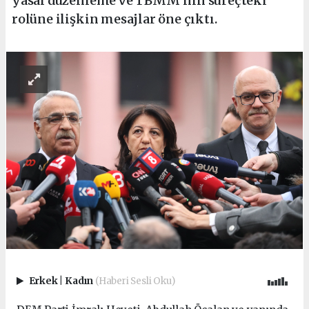
yasal düzenleme ve TBMM’nin süreçteki
rolüne ilişkin mesajlar öne çıktı.
Erkek
|
Kadın
(Haberi Sesli Oku)