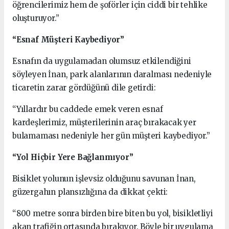
öğrencilerimiz hem de şoförler için ciddi bir tehlike
oluşturuyor.”
“Esnaf Müşteri Kaybediyor”
Esnafın da uygulamadan olumsuz etkilendiğini
söyleyen İnan, park alanlarının daralması nedeniyle
ticaretin zarar gördüğünü dile getirdi:
“Yıllardır bu caddede emek veren esnaf
kardeşlerimiz, müşterilerinin araç bırakacak yer
bulamaması nedeniyle her gün müşteri kaybediyor.”
“Yol Hiçbir Yere Bağlanmıyor”
Bisiklet yolunun işlevsiz olduğunu savunan İnan,
güzergahın plansızlığına da dikkat çekti:
“800 metre sonra birden bire biten bu yol, bisikletliyi
akan trafiğin ortasında bırakıyor. Böyle bir uygulama