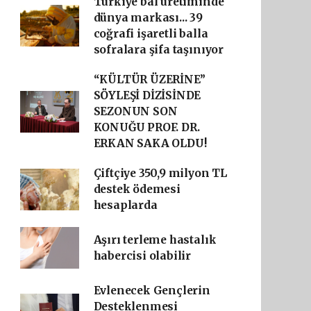
Türkiye bal üretiminde
dünya markası... 39
coğrafi işaretli balla
sofralara şifa taşınıyor
“KÜLTÜR ÜZERİNE”
SÖYLEŞİ DİZİSİNDE
SEZONUN SON
KONUĞU PROF. DR.
ERKAN SAKA OLDU!
Çiftçiye 350,9 milyon TL
destek ödemesi
hesaplarda
Aşırı terleme hastalık
habercisi olabilir
Evlenecek Gençlerin
Desteklenmesi