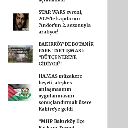
STAR WARS evreni,
2025'te kapılarını
'Andor'un 2. sezonuyla
aralıyor!
BAKIRKÖY’DE BOTANİK
PARK TARTIŞMASI:
“BÜTÇE NEREYE
GİDİYOR?”
HAMAS müzakere
heyeti, ateşkes
anlaşmasının
uygulanmasını
sonuçlandırmak üzere
Kahire'ye geldi
“MHP Bakırköy İlçe
Başkanı Turgut