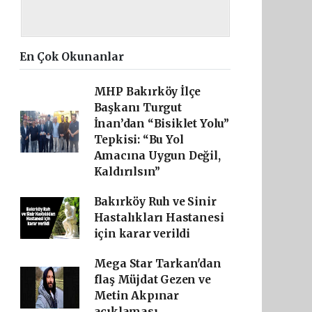
En Çok Okunanlar
MHP Bakırköy İlçe
Başkanı Turgut
İnan’dan “Bisiklet Yolu”
Tepkisi: “Bu Yol
Amacına Uygun Değil,
Kaldırılsın”
Bakırköy Ruh ve Sinir
Hastalıkları Hastanesi
için karar verildi
Mega Star Tarkan'dan
flaş Müjdat Gezen ve
Metin Akpınar
açıklaması