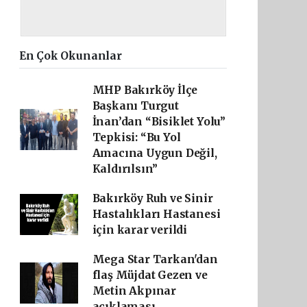
En Çok Okunanlar
MHP Bakırköy İlçe
Başkanı Turgut
İnan’dan “Bisiklet Yolu”
Tepkisi: “Bu Yol
Amacına Uygun Değil,
Kaldırılsın”
Bakırköy Ruh ve Sinir
Hastalıkları Hastanesi
için karar verildi
Mega Star Tarkan'dan
flaş Müjdat Gezen ve
Metin Akpınar
açıklaması