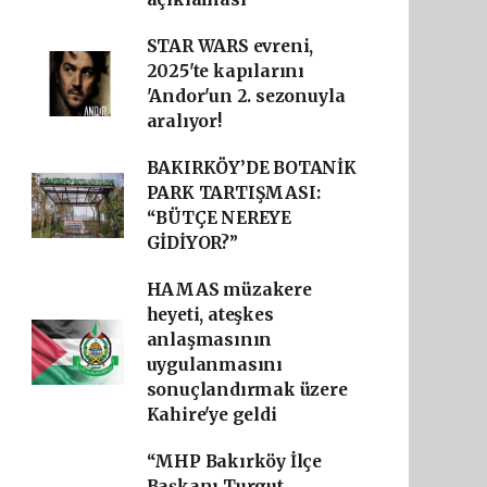
STAR WARS evreni,
2025'te kapılarını
'Andor'un 2. sezonuyla
aralıyor!
BAKIRKÖY’DE BOTANİK
PARK TARTIŞMASI:
“BÜTÇE NEREYE
GİDİYOR?”
HAMAS müzakere
heyeti, ateşkes
anlaşmasının
uygulanmasını
sonuçlandırmak üzere
Kahire'ye geldi
“MHP Bakırköy İlçe
Başkanı Turgut