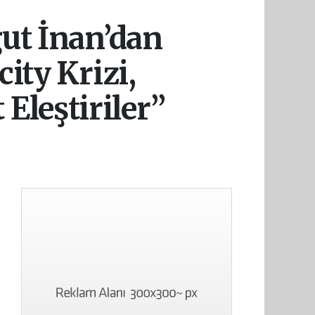
ut İnan’dan
ity Krizi,
 Eleştiriler”