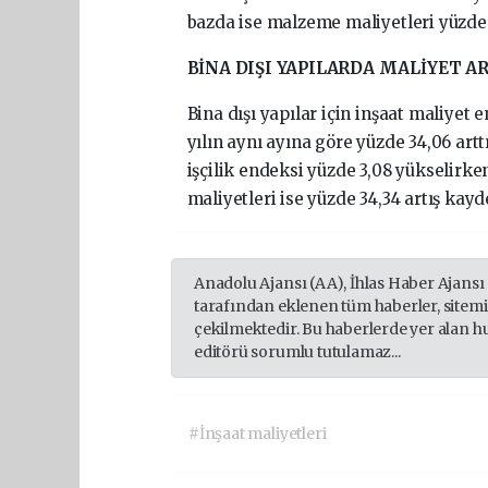
bazda ise malzeme maliyetleri yüzde 26
BİNA DIŞI YAPILARDA MALİYET A
Bina dışı yapılar için inşaat maliyet 
yılın aynı ayına göre yüzde 34,06 art
işçilik endeksi yüzde 3,08 yükselirken
maliyetleri ise yüzde 34,34 artış kayde
Anadolu Ajansı (AA), İhlas Haber Ajansı
tarafından eklenen tüm haberler, sitem
çekilmektedir. Bu haberlerde yer alan h
editörü sorumlu tutulamaz...
#İnşaat maliyetleri