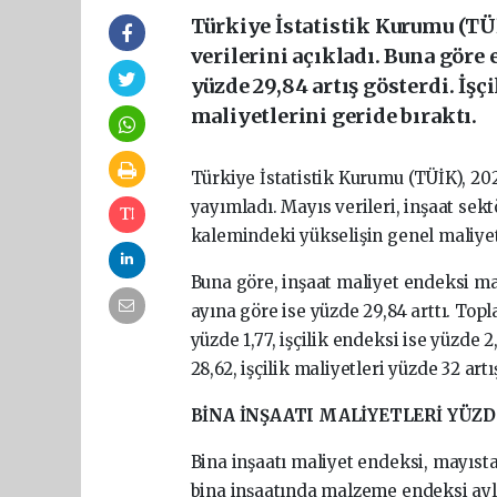
Türkiye İstatistik Kurumu (TÜ
verilerini açıkladı. Buna göre 
yüzde 29,84 artış gösterdi. İş
maliyetlerini geride bıraktı.
Türkiye İstatistik Kurumu (TÜİK), 202
yayımladı. Mayıs verileri, inşaat sekt
kalemindeki yükselişin genel maliyet
Buna göre, inşaat maliyet endeksi may
ayına göre ise yüzde 29,84 arttı. To
yüzde 1,77, işçilik endeksi ise yüzde 
28,62, işçilik maliyetleri yüzde 32 artı
BİNA İNŞAATI MALİYETLERİ YÜZDE
Bina inşaatı maliyet endeksi, mayısta 
bina inşaatında malzeme endeksi aylık