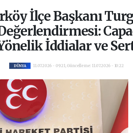
köy İlçe Başkanı Turg
ğerlendirmesi: Capac
önelik İddialar ve Sert
11.07.2026 - 09:21, Güncelleme: 11.07.2026 - 10:22
DÜNYA