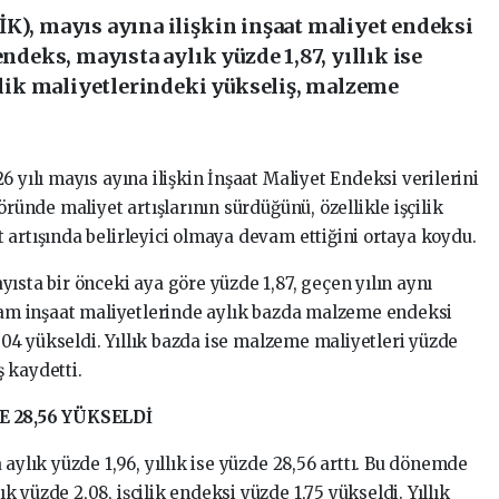
İK), mayıs ayına ilişkin inşaat maliyet endeksi
endeks, mayısta aylık yüzde 1,87, yıllık ise
çilik maliyetlerindeki yükseliş, malzeme
6 yılı mayıs ayına ilişkin İnşaat Maliyet Endeksi verilerini
öründe maliyet artışlarının sürdüğünü, özellikle işçilik
 artışında belirleyici olmaya devam ettiğini ortaya koydu.
ısta bir önceki aya göre yüzde 1,87, geçen yılın aynı
plam inşaat maliyetlerinde aylık bazda malzeme endeksi
2,04 yükseldi. Yıllık bazda ise malzeme maliyetleri yüzde
ş kaydetti.
 28,56 YÜKSELDİ
aylık yüzde 1,96, yıllık ise yüzde 28,56 arttı. Bu dönemde
 yüzde 2,08, işçilik endeksi yüzde 1,75 yükseldi. Yıllık