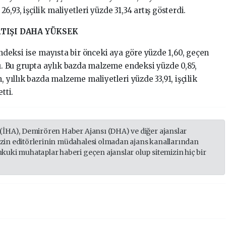
,93, işçilik maliyetleri yüzde 31,34 artış gösterdi.
RTIŞI DAHA YÜKSEK
endeksi ise mayısta bir önceki aya göre yüzde 1,60, geçen
tı. Bu grupta aylık bazda malzeme endeksi yüzde 0,85,
, yıllık bazda malzeme maliyetleri yüzde 33,91, işçilik
tti.
 (İHA), Demirören Haber Ajansı (DHA) ve diğer ajanslar
izin editörlerinin müdahalesi olmadan ajans kanallarından
ukuki muhataplar haberi geçen ajanslar olup sitemizin hiç bir