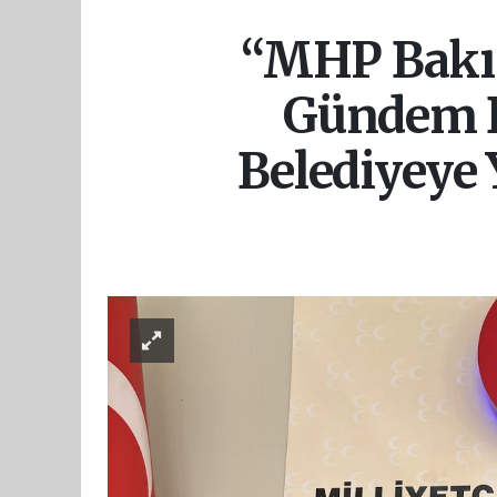
“MHP Bakır
Gündem De
Belediyeye Y