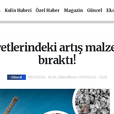
m
Kulis Haberi
Özel Haber
Magazin
Güncel
Ek
etlerindeki artış mal
bıraktı!
09.07.2026 - 10:26, Güncelleme: 09.07.2026 - 11:28
Güncel