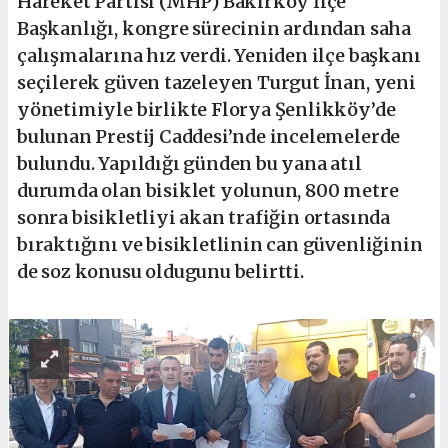
Hareket Partisi (MHP) Bakırköy İlçe
Başkanlığı, kongre sürecinin ardından saha
çalışmalarına hız verdi. Yeniden ilçe başkanı
seçilerek güven tazeleyen Turgut İnan, yeni
yönetimiyle birlikte Florya Şenlikköy’de
bulunan Prestij Caddesi’nde incelemelerde
bulundu. Yapıldığı günden bu yana atıl
durumda olan bisiklet yolunun, 800 metre
sonra bisikletliyi akan trafiğin ortasında
bıraktığını ve bisikletlinin can güvenliğinin
de soz konusu oldugunu belirtti.