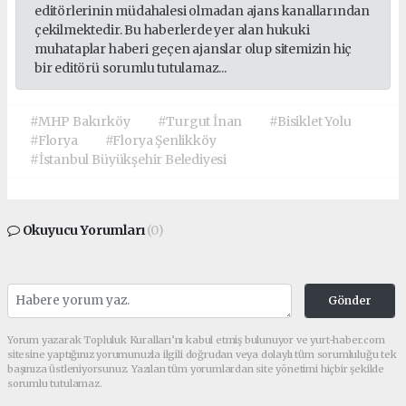
editörlerinin müdahalesi olmadan ajans kanallarından
çekilmektedir. Bu haberlerde yer alan hukuki
muhataplar haberi geçen ajanslar olup sitemizin hiç
bir editörü sorumlu tutulamaz...
#MHP Bakırköy
#Turgut İnan
#Bisiklet Yolu
#Florya
#Florya Şenlikköy
#İstanbul Büyükşehir Belediyesi
Okuyucu Yorumları
(0)
Gönder
Yorum yazarak Topluluk Kuralları’nı kabul etmiş bulunuyor ve yurt-haber.com
sitesine yaptığınız yorumunuzla ilgili doğrudan veya dolaylı tüm sorumluluğu tek
başınıza üstleniyorsunuz. Yazılan tüm yorumlardan site yönetimi hiçbir şekilde
sorumlu tutulamaz.