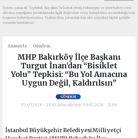
Yorum yazarak Topluluk Kuralları’nı kabul etmiş bulunuyor ve yurt-haber.com
sitesine yaptığınız yorumunuzla ilgili doğrudan veya dolaylı tüm sorumluluğu tek
başınıza üstleniyorsunuz. Yazılan tüm yorumlardan site yönetimi hiçbir şekilde
sorumlu tutulamaz.
Anasayfa
Gündem
MHP Bakırköy İlçe Başkanı
Turgut İnan’dan “Bisiklet
Yolu” Tepkisi: “Bu Yol Amacına
Uygun Değil, Kaldırılsın”
GÜNDEM
02.07.2026 - 21:30, Güncelleme: 09.07.2026 - 11:06
İstanbul Büyükşehir BelediyesiMilliyetçi