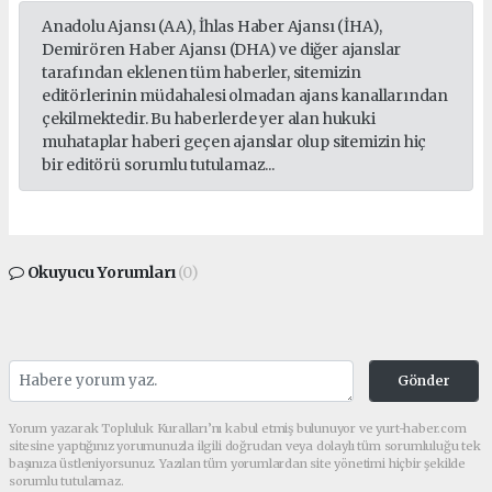
Anadolu Ajansı (AA), İhlas Haber Ajansı (İHA),
Demirören Haber Ajansı (DHA) ve diğer ajanslar
tarafından eklenen tüm haberler, sitemizin
editörlerinin müdahalesi olmadan ajans kanallarından
çekilmektedir. Bu haberlerde yer alan hukuki
muhataplar haberi geçen ajanslar olup sitemizin hiç
bir editörü sorumlu tutulamaz...
Okuyucu Yorumları
(0)
Gönder
Yorum yazarak Topluluk Kuralları’nı kabul etmiş bulunuyor ve yurt-haber.com
sitesine yaptığınız yorumunuzla ilgili doğrudan veya dolaylı tüm sorumluluğu tek
başınıza üstleniyorsunuz. Yazılan tüm yorumlardan site yönetimi hiçbir şekilde
sorumlu tutulamaz.