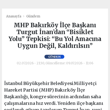
Anasayfa
Gündem
MHP Bakırköy İlçe Başkanı
Turgut İnan’dan “Bisiklet
Yolu” Tepkisi: “Bu Yol Amacına
Uygun Değil, Kaldırılsın”
GÜNDEM
02.07.2026 - 21:30, Güncelleme: 09.07.2026 - 11:06
İstanbul Büyükşehir BelediyesiMilliyetçi
Hareket Partisi (MHP) Bakırköy İlçe
Başkanlığı, kongre sürecinin ardından saha
çalışmalarına hız verdi. Yeniden ilçe başkanı
seçilerek güven tazeleyen Turgut İnan, yeni