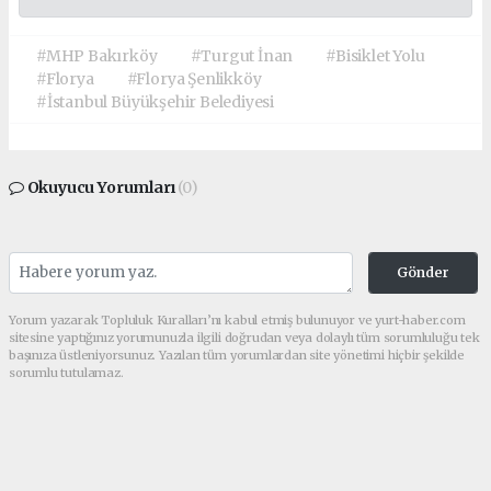
#MHP Bakırköy
#Turgut İnan
#Bisiklet Yolu
#Florya
#Florya Şenlikköy
#İstanbul Büyükşehir Belediyesi
Okuyucu Yorumları
(0)
Gönder
Yorum yazarak Topluluk Kuralları’nı kabul etmiş bulunuyor ve yurt-haber.com
sitesine yaptığınız yorumunuzla ilgili doğrudan veya dolaylı tüm sorumluluğu tek
başınıza üstleniyorsunuz. Yazılan tüm yorumlardan site yönetimi hiçbir şekilde
sorumlu tutulamaz.