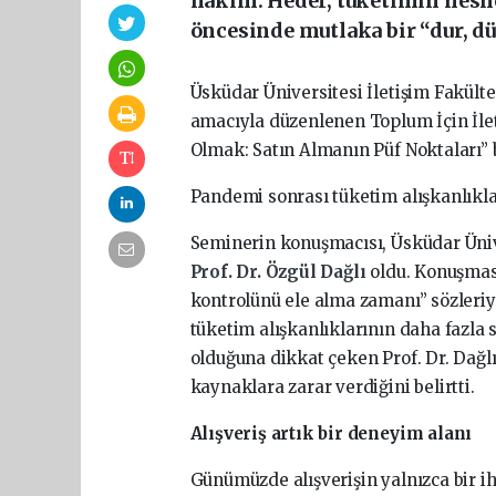
hâkim. Hedef, tüketimin nesne
öncesinde mutlaka bir “dur, d
Üsküdar Üniversitesi İletişim Fakülte
amacıyla düzenlenen Toplum İçin İlet
Olmak: Satın Almanın Püf Noktaları” ba
Pandemi sonrası tüketim alışkanlıkl
Seminerin konuşmacısı, Üsküdar Üniv
Prof. Dr. Özgül Dağlı
oldu. Konuşmas
kontrolünü ele alma zamanı” sözleriy
tüketim alışkanlıklarının daha fazla 
olduğuna dikkat çeken Prof. Dr. Dağlı
kaynaklara zarar verdiğini belirtti.
Alışveriş artık bir deneyim alanı
Günümüzde alışverişin yalnızca bir i