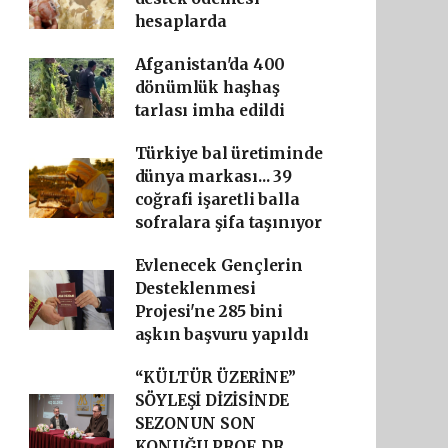
hesaplarda
Afganistan'da 400
dönümlük haşhaş
tarlası imha edildi
Türkiye bal üretiminde
dünya markası... 39
coğrafi işaretli balla
sofralara şifa taşınıyor
Evlenecek Gençlerin
Desteklenmesi
Projesi'ne 285 bini
aşkın başvuru yapıldı
“KÜLTÜR ÜZERİNE”
SÖYLEŞİ DİZİSİNDE
SEZONUN SON
KONUĞU PROF. DR.