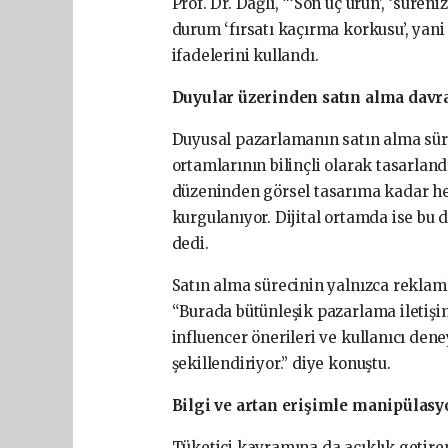
Prof. Dr. Dağlı, “‘Son üç ürün’, ‘süreni
durum ‘fırsatı kaçırma korkusu’, yani 
ifadelerini kullandı.
Duyular üzerinden satın alma davra
Duyusal pazarlamanın satın alma süreç
ortamlarının bilinçli olarak tasarlan
düzeninden görsel tasarıma kadar he
kurgulanıyor. Dijital ortamda ise bu d
dedi.
Satın alma sürecinin yalnızca reklaml
“Burada bütünleşik pazarlama iletişimi
influencer önerileri ve kullanıcı dene
şekillendiriyor.” diye konuştu.
Bilgi ve artan erişimle manipülasyo
Tüketici kavramına da açıklık getiren