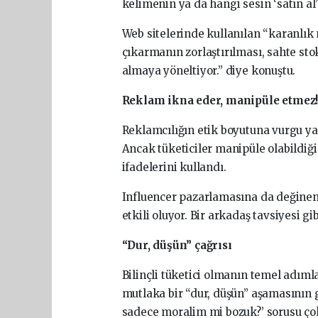
kelimenin ya da hangi sesin ‘satın al’
Web sitelerinde kullanılan “karanlık m
çıkarmanın zorlaştırılması, sahte sto
almaya yöneltiyor.” diye konuştu.
Reklam ikna eder, manipüle etmez
Reklamcılığın etik boyutuna vurgu ya
Ancak tüketiciler manipüle olabildiği
ifadelerini kullandı.
Influencer pazarlamasına da değinen
etkili oluyor. Bir arkadaş tavsiyesi gib
“Dur, düşün” çağrısı
Bilinçli tüketici olmanın temel adıml
mutlaka bir “dur, düşün” aşamasının g
sadece moralim mi bozuk?’ sorusu çok 