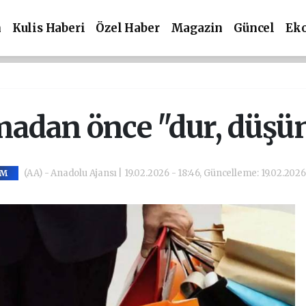
m
Kulis Haberi
Özel Haber
Magazin
Güncel
Ek
madan önce "dur, düşün
(AA) - Anadolu Ajansı | 19.02.2026 - 18:46, Güncelleme: 19.02.2026
AM