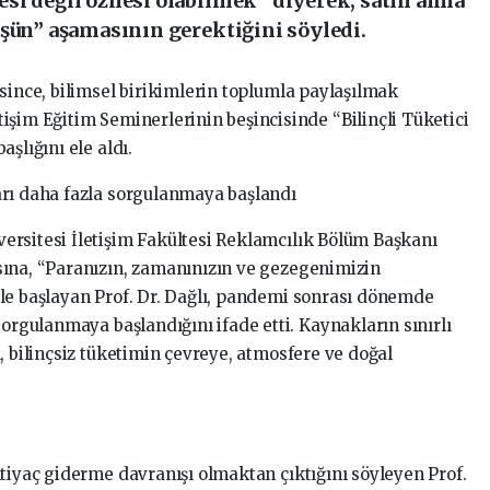
si değil öznesi olabilmek” diyerek, satın alma
üşün” aşamasının gerektiğini söyledi.
since, bilimsel birikimlerin toplumla paylaşılmak
işim Eğitim Seminerlerinin beşincisinde “Bilinçli Tüketici
şlığını ele aldı.
arı daha fazla sorgulanmaya başlandı
ersitesi İletişim Fakültesi Reklamcılık Bölüm Başkanı
ına, “Paranızın, zamanınızın ve gezegenimizin
le başlayan Prof. Dr. Dağlı, pandemi sonrası dönemde
sorgulanmaya başlandığını ifade etti. Kaynakların sınırlı
, bilinçsiz tüketimin çevreye, atmosfere ve doğal
htiyaç giderme davranışı olmaktan çıktığını söyleyen Prof.