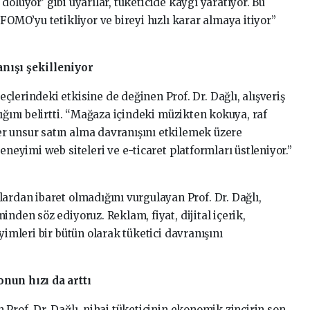
z doluyor’ gibi uyarılar, tüketicide kaygı yaratıyor. Bu
FOMO’yu tetikliyor ve bireyi hızlı karar almaya itiyor”
nışı şekilleniyor
lerindeki etkisine de değinen Prof. Dr. Dağlı, alışveriş
dığını belirtti. “Mağaza içindeki müzikten kokuya, raf
r unsur satın alma davranışını etkilemek üzere
eneyimi web siteleri ve e-ticaret platformları üstleniyor.”
ardan ibaret olmadığını vurgulayan Prof. Dr. Dağlı,
nden söz ediyoruz. Reklam, fiyat, dijital içerik,
yimleri bir bütün olarak tüketici davranışını
nun hızı da arttı
 Prof. Dr. Dağlı, nihai tüketicinin ekonomik zincirin son