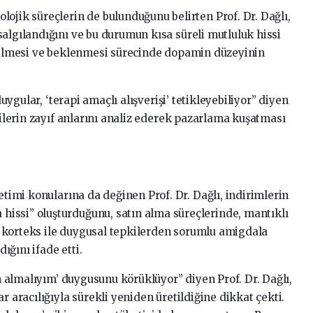
ojik süreçlerin de bulunduğunu belirten Prof. Dr. Dağlı,
algılandığını ve bu durumun kısa süreli mutluluk hissi
edilmesi ve beklenmesi sürecinde dopamin düzeyinin
duygular, ‘terapi amaçlı alışverişi’ tetikleyebiliyor” diyen
icilerin zayıf anlarını analiz ederek pazarlama kuşatması
etimi konularına da değinen Prof. Dr. Dağlı, indirimlerin
issi” oluşturduğunu, satın alma süreçlerinde, mantıklı
 korteks ile duygusal tepkilerden sorumlu amigdala
ğını ifade etti.
ın almalıyım’ duygusunu körüklüyor” diyen Prof. Dr. Dağlı,
r aracılığıyla sürekli yeniden üretildiğine dikkat çekti.