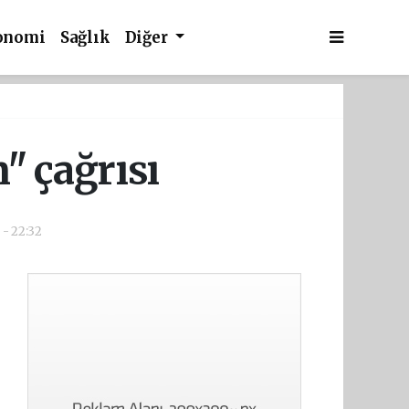
onomi
Sağlık
Diğer
" çağrısı
 - 22:32